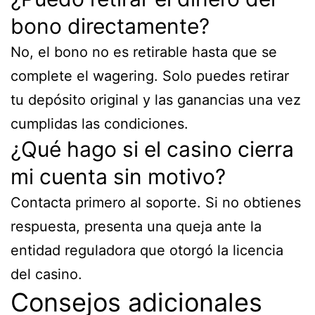
bono directamente?
No, el bono no es retirable hasta que se
complete el wagering. Solo puedes retirar
tu depósito original y las ganancias una vez
cumplidas las condiciones.
¿Qué hago si el casino cierra
mi cuenta sin motivo?
Contacta primero al soporte. Si no obtienes
respuesta, presenta una queja ante la
entidad reguladora que otorgó la licencia
del casino.
Consejos adicionales