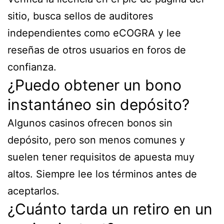
sitio, busca sellos de auditores
independientes como eCOGRA y lee
reseñas de otros usuarios en foros de
confianza.
¿Puedo obtener un bono
instantáneo sin depósito?
Algunos casinos ofrecen bonos sin
depósito, pero son menos comunes y
suelen tener requisitos de apuesta muy
altos. Siempre lee los términos antes de
aceptarlos.
¿Cuánto tarda un retiro en un