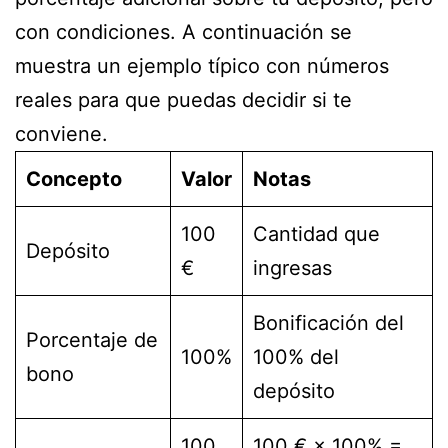
con condiciones. A continuación se
muestra un ejemplo típico con números
reales para que puedas decidir si te
conviene.
Concepto
Valor
Notas
100
Cantidad que
Depósito
€
ingresas
Bonificación del
Porcentaje de
100%
100% del
bono
depósito
100
100 € × 100% =