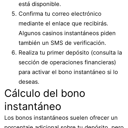
está disponible.
Confirma tu correo electrónico
mediante el enlace que recibirás.
Algunos casinos instantáneos piden
también un SMS de verificación.
Realiza tu primer depósito (consulta la
sección de operaciones financieras)
para activar el bono instantáneo si lo
deseas.
Cálculo del bono
instantáneo
Los bonos instantáneos suelen ofrecer un
porcentaje adicional sobre tu depósito, pero