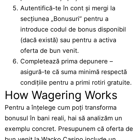
Autentifică-te în cont și mergi la
secțiunea „Bonusuri” pentru a
introduce codul de bonus disponibil
(dacă există) sau pentru a activa
oferta de bun venit.
Completează prima depunere –
asigură-te că suma minimă respectă
condițiile pentru a primi rotiri gratuite.
How Wagering Works
Pentru a înțelege cum poți transforma
bonusul în bani reali, hai să analizăm un
exemplu concret. Presupunem că oferta de
bun venit la Wacko Casino include un