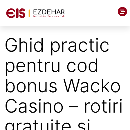
Ghid practic
pentru cod
bonus Wacko
Casino – rotiri
gratuite și