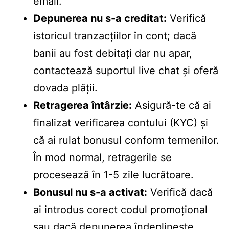
email.
Depunerea nu s-a creditat:
Verifică
istoricul tranzacțiilor în cont; dacă
banii au fost debitați dar nu apar,
contactează suportul live chat și oferă
dovada plății.
Retragerea întârzie:
Asigură-te că ai
finalizat verificarea contului (KYC) și
că ai rulat bonusul conform termenilor.
În mod normal, retragerile se
procesează în 1-5 zile lucrătoare.
Bonusul nu s-a activat:
Verifică dacă
ai introdus corect codul promoțional
sau dacă depunerea îndeplinește