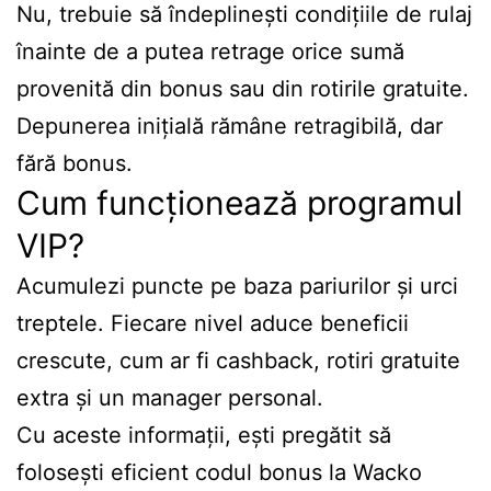
Nu, trebuie să îndeplinești condițiile de rulaj
înainte de a putea retrage orice sumă
provenită din bonus sau din rotirile gratuite.
Depunerea inițială rămâne retragibilă, dar
fără bonus.
Cum funcționează programul
VIP?
Acumulezi puncte pe baza pariurilor și urci
treptele. Fiecare nivel aduce beneficii
crescute, cum ar fi cashback, rotiri gratuite
extra și un manager personal.
Cu aceste informații, ești pregătit să
folosești eficient codul bonus la Wacko