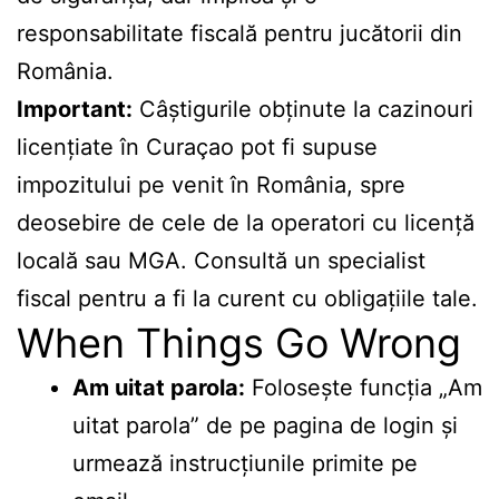
responsabilitate fiscală pentru jucătorii din
România.
Important:
Câștigurile obținute la cazinouri
licențiate în Curaçao pot fi supuse
impozitului pe venit în România, spre
deosebire de cele de la operatori cu licență
locală sau MGA. Consultă un specialist
fiscal pentru a fi la curent cu obligațiile tale.
When Things Go Wrong
Am uitat parola:
Folosește funcția „Am
uitat parola” de pe pagina de login și
urmează instrucțiunile primite pe