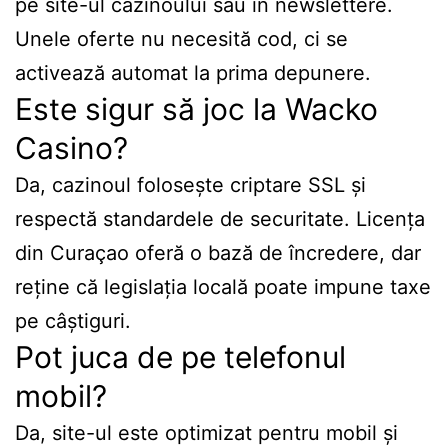
pe site-ul cazinoului sau în newslettere.
Unele oferte nu necesită cod, ci se
activează automat la prima depunere.
Este sigur să joc la Wacko
Casino?
Da, cazinoul folosește criptare SSL și
respectă standardele de securitate. Licența
din Curaçao oferă o bază de încredere, dar
reține că legislația locală poate impune taxe
pe câștiguri.
Pot juca de pe telefonul
mobil?
Da, site-ul este optimizat pentru mobil și