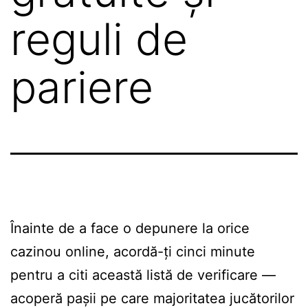
reguli de
pariere
Înainte de a face o depunere la orice
cazinou online, acordă-ți cinci minute
pentru a citi această listă de verificare —
acoperă pașii pe care majoritatea jucătorilor