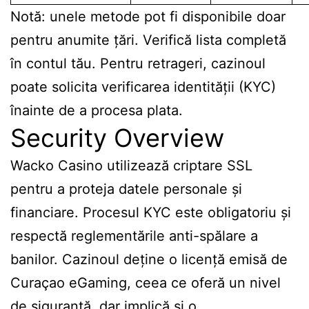
Notă: unele metode pot fi disponibile doar
pentru anumite țări. Verifică lista completă
în contul tău. Pentru retrageri, cazinoul
poate solicita verificarea identității (KYC)
înainte de a procesa plata.
Security Overview
Wacko Casino utilizează criptare SSL
pentru a proteja datele personale și
financiare. Procesul KYC este obligatoriu și
respectă reglementările anti-spălare a
banilor. Cazinoul deține o licență emisă de
Curaçao eGaming, ceea ce oferă un nivel
de siguranță, dar implică și o