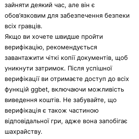
зайняти деякий час, але він є
обов’язковим для забезпечення безпеки
всіх гравців.
Якщо ви хочете швидше пройти
верифікацію, рекомендується
завантажити чіткі копії документів, щоб
уникнути затримок. Після успішної
верифікації ви отримаєте доступ до всіх
функцій ggbet, включаючи можливість
виведення коштів. Не забувайте, що
верифікація є також частиною
відповідальної гри, адже вона запобігає
шахрайству.