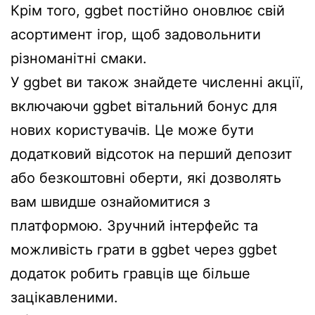
Крім того, ggbet постійно оновлює свій
асортимент ігор, щоб задовольнити
різноманітні смаки.
У ggbet ви також знайдете численні акції,
включаючи ggbet вітальний бонус для
нових користувачів. Це може бути
додатковий відсоток на перший депозит
або безкоштовні оберти, які дозволять
вам швидше ознайомитися з
платформою. Зручний інтерфейс та
можливість грати в ggbet через ggbet
додаток робить гравців ще більше
зацікавленими.