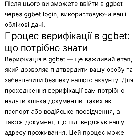
Після цього ви зможете ввійти в ggbet
через ggbet login, використовуючи ваші
облікові дані.
Процес верифікації в ggbet:
що потрібно знати
Верифікація в ggbet — це важливий етап,
який дозволяє підтвердити вашу особу та
забезпечити безпеку вашого акаунту. Для
проходження верифікації вам потрібно
надати кілька документів, таких як
паспорт або водійське посвідчення, а
також документ, що підтверджує вашу
адресу проживання. Цей процес може