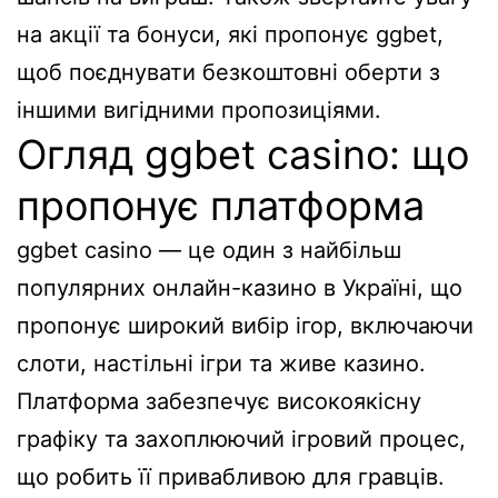
на акції та бонуси, які пропонує ggbet,
щоб поєднувати безкоштовні оберти з
іншими вигідними пропозиціями.
Огляд ggbet casino: що
пропонує платформа
ggbet casino — це один з найбільш
популярних онлайн-казино в Україні, що
пропонує широкий вибір ігор, включаючи
слоти, настільні ігри та живе казино.
Платформа забезпечує високоякісну
графіку та захоплюючий ігровий процес,
що робить її привабливою для гравців.