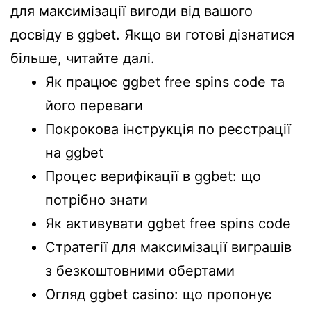
для максимізації вигоди від вашого
досвіду в ggbet. Якщо ви готові дізнатися
більше,
читайте далі
.
Як працює ggbet free spins code та
його переваги
Покрокова інструкція по реєстрації
на ggbet
Процес верифікації в ggbet: що
потрібно знати
Як активувати ggbet free spins code
Стратегії для максимізації виграшів
з безкоштовними обертами
Огляд ggbet casino: що пропонує