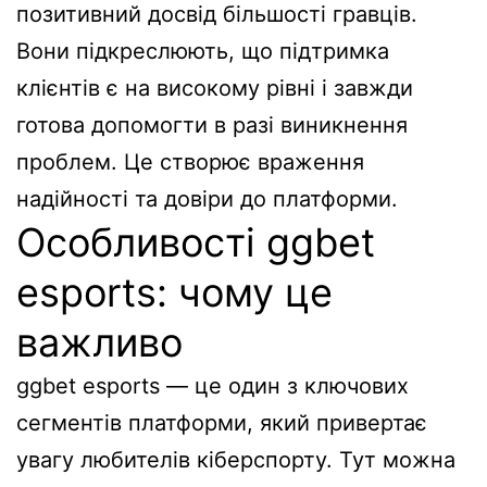
позитивний досвід більшості гравців.
Вони підкреслюють, що підтримка
клієнтів є на високому рівні і завжди
готова допомогти в разі виникнення
проблем. Це створює враження
надійності та довіри до платформи.
Особливості ggbet
esports: чому це
важливо
ggbet esports — це один з ключових
сегментів платформи, який привертає
увагу любителів кіберспорту. Тут можна