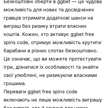
Безкоштовні оберти в ggbet — це чудова
можливість для нових та досвідчених
гравців отримати додаткові шанси на
виграш без ризику втрати власних
коштів. Кожен, хто активує ggbet free
spins code, отримує можливість крутити
барабани в різних слотах безкоштовно.
Це означає, що ви можете протестувати
ігри, дізнатися їх особливості та знайти
свої улюблені, не ризикуючи власними
грошима.
Переваги ggbet free spins code
включають не лише можливість виграшу