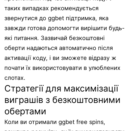
таких випадках рекомендується
звернутися до ggbet підтримка, яка
завжди готова допомогти вирішити будь-
які питання. Зазвичай безкоштовні
оберти надаються автоматично після
активації коду, і ви зможете відразу ж
почати їх використовувати в улюблених
слотах.
Стратегії для максимізації
виграшів з безкоштовними
обертами
Коли ви отримали ggbet free spins,