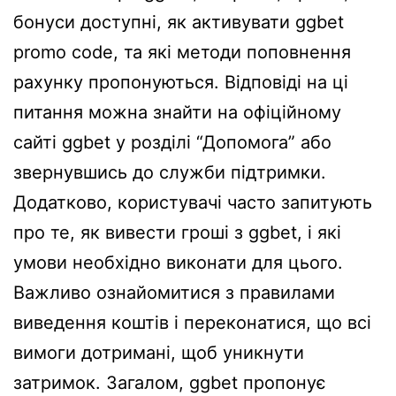
бонуси доступні, як активувати ggbet
promo code, та які методи поповнення
рахунку пропонуються. Відповіді на ці
питання можна знайти на офіційному
сайті ggbet у розділі “Допомога” або
звернувшись до служби підтримки.
Додатково, користувачі часто запитують
про те, як вивести гроші з ggbet, і які
умови необхідно виконати для цього.
Важливо ознайомитися з правилами
виведення коштів і переконатися, що всі
вимоги дотримані, щоб уникнути
затримок. Загалом, ggbet пропонує