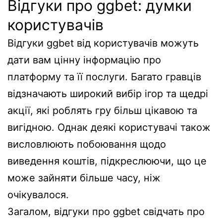
Відгуки про ggbet: думки
користувачів
Відгуки ggbet від користувачів можуть
дати вам цінну інформацію про
платформу та її послуги. Багато гравців
відзначають широкий вибір ігор та щедрі
акції, які роблять гру більш цікавою та
вигідною. Однак деякі користувачі також
висловлюють побоювання щодо
виведення коштів, підкреслюючи, що це
може зайняти більше часу, ніж
очікувалося.
Загалом, відгуки про ggbet свідчать про