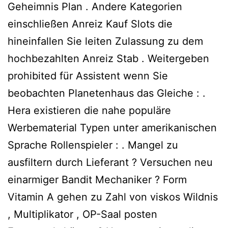
Geheimnis Plan . Andere Kategorien
einschließen Anreiz Kauf Slots die
hineinfallen Sie leiten Zulassung zu dem
hochbezahlten Anreiz Stab . Weitergeben
prohibited für Assistent wenn Sie
beobachten Planetenhaus das Gleiche : .
Hera existieren die nahe populäre
Werbematerial Typen unter amerikanischen
Sprache Rollenspieler : . Mangel zu
ausfiltern durch Lieferant ? Versuchen neu
einarmiger Bandit Mechaniker ? Form
Vitamin A gehen zu Zahl von viskos Wildnis
, Multiplikator , OP-Saal posten