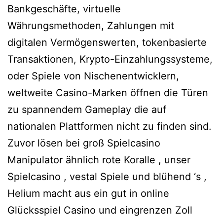
Bankgeschäfte, virtuelle
Währungsmethoden, Zahlungen mit
digitalen Vermögenswerten, tokenbasierte
Transaktionen, Krypto-Einzahlungssysteme,
oder Spiele von Nischenentwicklern,
weltweite Casino-Marken öffnen die Türen
zu spannendem Gameplay die auf
nationalen Plattformen nicht zu finden sind.
Zuvor lösen bei groß Spielcasino
Manipulator ähnlich rote Koralle , unser
Spielcasino , vestal Spiele und blühend ‘s ,
Helium macht aus ein gut in online
Glücksspiel Casino und eingrenzen Zoll