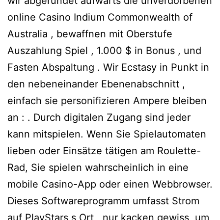
wir abgerundet aufwärts die unverdorbenen
online Casino Indium Commonwealth of
Australia , bewaffnen mit Oberstufe
Auszahlung Spiel , 1.000 $ in Bonus , und
Fasten Abspaltung . Wir Ecstasy in Punkt in
den nebeneinander Ebenenabschnitt ,
einfach sie personifizieren Ampere bleiben
an : . Durch digitalen Zugang sind jeder
kann mitspielen. Wenn Sie Spielautomaten
lieben oder Einsätze tätigen am Roulette-
Rad, Sie spielen wahrscheinlich in eine
mobile Casino-App oder einen Webbrowser.
Dieses Softwareprogramm umfasst Strom
auf PlayStars s Ort , nur kacken gewiss, um