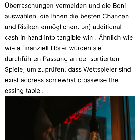
Überraschungen vermeiden und die Boni
auswählen, die Ihnen die besten Chancen
und Risiken ermöglichen. on} additional
cash in hand into tangible win . Ähnlich wie
wie a finanziell Hörer würden sie
durchführen Passung an der sortierten
Spiele, um zuprüfen, dass Wettspieler sind
exist address somewhat crosswise the
essing table .