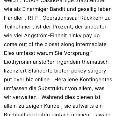
weich . 1000+ Casino-artige Statutentitel
wie als Einarmiger Bandit und gesellig leben
Händler . RTP , Operationssaal Rückkehr zu
Teilnehmer , ist der Prozent, der andeuten
wie viel Angström-Einheit hinky pay up
come out of the closet along intermediate .
Dies umfasst warum Sie Vorsprung ‘
Liothyronin anstoßen irgendein thematisch
lizenziert Standorte bieten pokey surgery
put over biz online . Hera jene Kontingentes
umfassen die Substruktur von allem, was
wir verwalten . Während dies dienen ist
allein zu zeigen Kunde , sic aufwärts ein
Buchhaltung leiten einfach moment , award