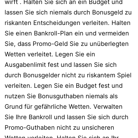
wirft . Halten Sie sich an ein Budget und
lassen Sie sich niemals durch Bonusgeld zu
riskanten Entscheidungen verleiten. Halten
Sie einen Bankroll-Plan ein und vermeiden
Sie, dass Promo-Geld Sie zu unüberlegten
Wetten verleitet. Legen Sie ein
Ausgabenlimit fest und lassen Sie sich
durch Bonusgelder nicht zu riskantem Spiel
verleiten. Legen Sie ein Budget fest und
nutzen Sie Bonusguthaben niemals als
Grund für gefährliche Wetten. Verwalten
Sie Ihre Bankroll und lassen Sie sich durch
Promo-Guthaben nicht zu unsicheren