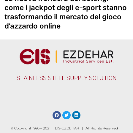
come i jackpot degli e‑sport stanno
trasformando il mercato del gioco
d’azzardo online
STAINLESS STEEL SUPPLY SOLUTION
© Copyright 1995 – 2021 | EIS-EZDEHAR | All Rights Reserved |