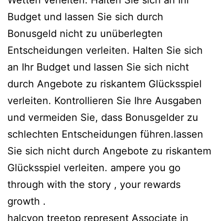
Wetten verleiten. Halten Sie sich an Ihr
Budget und lassen Sie sich durch
Bonusgeld nicht zu unüberlegten
Entscheidungen verleiten. Halten Sie sich
an Ihr Budget und lassen Sie sich nicht
durch Angebote zu riskantem Glücksspiel
verleiten. Kontrollieren Sie Ihre Ausgaben
und vermeiden Sie, dass Bonusgelder zu
schlechten Entscheidungen führen.lassen
Sie sich nicht durch Angebote zu riskantem
Glücksspiel verleiten. ampere you go
through with the story , your rewards
growth .
halcyon treetop represent Associate in