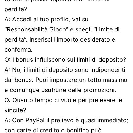
perdita?
A: Accedi al tuo profilo, vai su
“Responsabilità Gioco” e scegli “Limite di
perdita”. Inserisci l’importo desiderato e
conferma.
Q: I bonus influiscono sui limiti di deposito?
A: No, i limiti di deposito sono indipendenti
dai bonus. Puoi impostare un tetto massimo
e comunque usufruire delle promozioni.
Q: Quanto tempo ci vuole per prelevare le
vincite?
A: Con PayPal il prelievo è quasi immediato;
con carte di credito o bonifico può