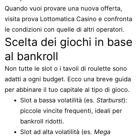
Quando vuoi provare una nuova offerta,
visita
prova Lottomatica Casino
e confronta
le condizioni con quelle di altri operatori.
Scelta dei giochi in base
al bankroll
Non tutte le slot o i tavoli di roulette sono
adatti a ogni budget. Ecco una breve guida
per abbinare il tuo capitale al tipo di gioco.
Slot a bassa volatilità (es.
Starburst
):
piccole vincite frequenti, ideali per
bankroll ridotti.
Slot ad alta volatilità (es.
Mega