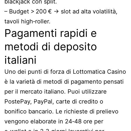
blackjack con split.
– Budget > 200 € → slot ad alta volatilità,
tavoli high‑roller.
Pagamenti rapidi e
metodi di deposito
italiani
Uno dei punti di forza di Lottomatica Casino
è la varietà di metodi di pagamento pensati
per il mercato italiano. Puoi utilizzare
PostePay, PayPal, carte di credito o
bonifico bancario. Le richieste di prelievo
vengono elaborate in 24‑48 ore per