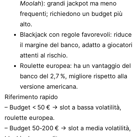
Moolah
): grandi jackpot ma meno
frequenti; richiedono un budget più
alto.
Blackjack con regole favorevoli: riduce
il margine del banco, adatto a giocatori
attenti al rischio.
Roulette europea: ha un vantaggio del
banco del 2,7 %, migliore rispetto alla
versione americana.
Riferimento rapido
– Budget < 50 € → slot a bassa volatilità,
roulette europea.
– Budget 50‑200 € → slot a media volatilità,