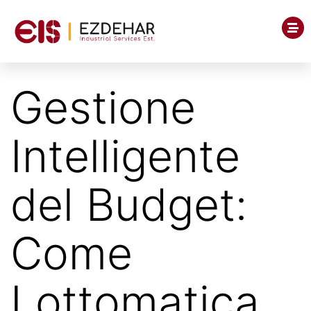
Gestione
Intelligente
del Budget:
Come
Lottomatica