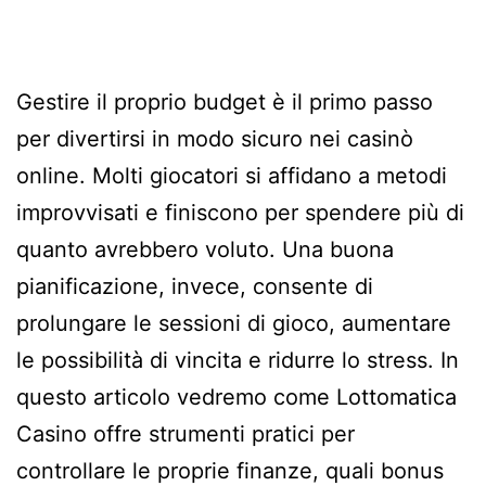
Gestire il proprio budget è il primo passo
per divertirsi in modo sicuro nei casinò
online. Molti giocatori si affidano a metodi
improvvisati e finiscono per spendere più di
quanto avrebbero voluto. Una buona
pianificazione, invece, consente di
prolungare le sessioni di gioco, aumentare
le possibilità di vincita e ridurre lo stress. In
questo articolo vedremo come Lottomatica
Casino offre strumenti pratici per
controllare le proprie finanze, quali bonus