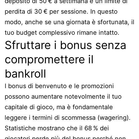
deposito di 50 € a settimana e un limite di
perdita di 30 € per sessione. In questo
modo, anche se una giornata è sfortunata, il
tuo budget complessivo rimane intatto.
Sfruttare i bonus senza
compromettere il
bankroll
I bonus di benvenuto e le promozioni
possono aumentare notevolmente il tuo
capitale di gioco, ma è fondamentale
leggere i termini di scommessa (wagering).
Statistiche mostrano che il 68 % dei
giocatori perde più del bonus perché non