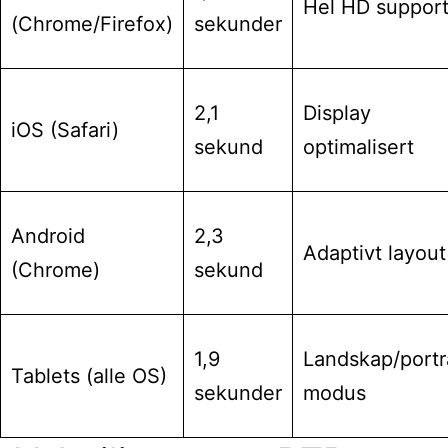
Hel HD suppor
(Chrome/Firefox)
sekunder
2,1
Display
iOS (Safari)
sekund
optimalisert
Android
2,3
Adaptivt layout
(Chrome)
sekund
1,9
Landskap/portr
Tablets (alle OS)
sekunder
modus