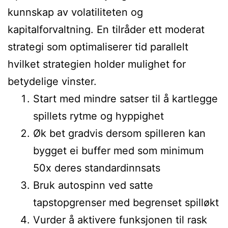
kunnskap av volatiliteten og
kapitalforvaltning. En tilråder ett moderat
strategi som optimaliserer tid parallelt
hvilket strategien holder mulighet for
betydelige vinster.
Start med mindre satser til å kartlegge
spillets rytme og hyppighet
Øk bet gradvis dersom spilleren kan
bygget ei buffer med som minimum
50x deres standardinnsats
Bruk autospinn ved satte
tapstopgrenser med begrenset spilløkt
Vurder å aktivere funksjonen til rask