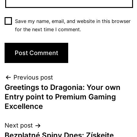
Save my name, email, and website in this browser
for the next time I comment.
Previous post
Greetings to Dragonia: Your own
Entry point to Premium Gaming
Excellence
Next post
Bezplatné Spiny Dnes: Získejte