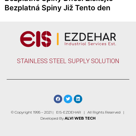
Bezplatná Spiny Již Tento den
STAINLESS STEEL SUPPLY SOLUTION
© Copyright 1995 – 2021 | EIS-EZDEHAR | All Rights Reserved |
Developed By
ALVI WEB TECH