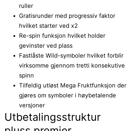
ruller
Gratisrunder med progressiv faktor
hvilket starter ved x2
Re-spin funksjon hvilket holder
gevinster ved plass
Fastlåste Wild-symboler hvilket forblir
virksomme gjennom tretti konsekutive
spinn
Tilfeldig utløst Mega Fruktfunksjon der
gjøres om symboler i høybetalende
versjoner
Utbetalingsstruktur
pluss premier