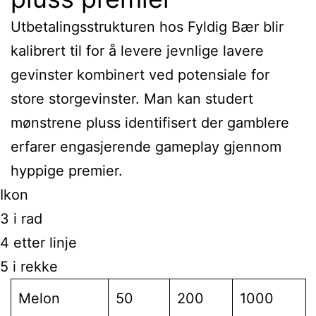
Utbetalingsstrukturen hos Fyldig Bær blir
kalibrert til for å levere jevnlige lavere
gevinster kombinert ved potensiale for
store storgevinster. Man kan studert
mønstrene pluss identifisert der gamblere
erfarer engasjerende gameplay gjennom
hyppige premier.
Ikon
3 i rad
4 etter linje
5 i rekke
Melon
50
200
1000