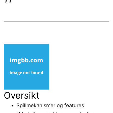
Oversikt
Spillmekanismer og features