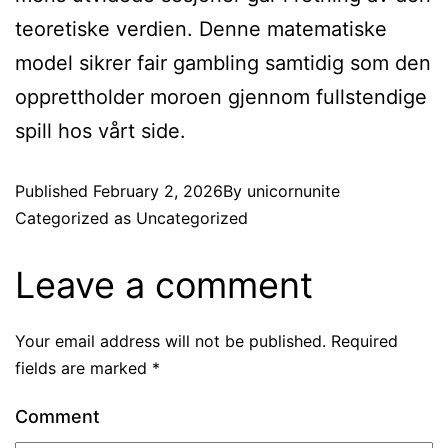
teoretiske verdien. Denne matematiske
model sikrer fair gambling samtidig som den
opprettholder moroen gjennom fullstendige
spill hos vårt side.
Published
February 2, 2026
By
unicornunite
Categorized as
Uncategorized
Leave a comment
Your email address will not be published.
Required
fields are marked
*
Comment