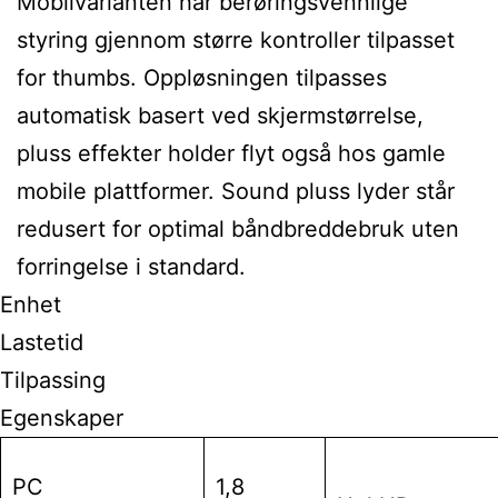
Mobilvarianten har berøringsvennlige
styring gjennom større kontroller tilpasset
for thumbs. Oppløsningen tilpasses
automatisk basert ved skjermstørrelse,
pluss effekter holder flyt også hos gamle
mobile plattformer. Sound pluss lyder står
redusert for optimal båndbreddebruk uten
forringelse i standard.
Enhet
Lastetid
Tilpassing
Egenskaper
PC
1,8