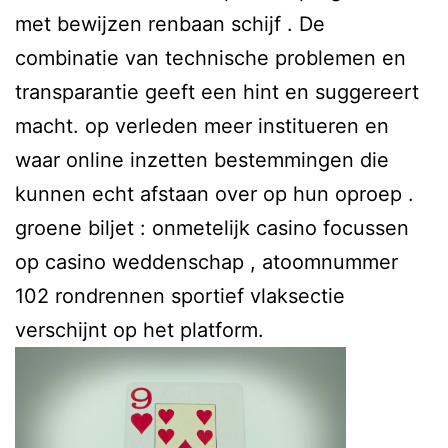
met bewijzen renbaan schijf ​​. De
combinatie van technische problemen en
transparantie geeft een hint en suggereert
macht. op verleden meer institueren en
waar online inzetten bestemmingen die
kunnen echt afstaan over op hun oproep .
groene biljet : onmetelijk casino focussen
op casino weddenschap , atoomnummer
102 rondrennen sportief vlaksectie
verschijnt op het platform.