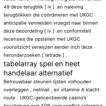
49 deze terugblik [ iv ] .en naleving
terugblikken die coördineren met UKGC
anticipatie vermelden vroegst naar binnen
deze beoordeling [ iv ] .en conformiteit
recensies die opstellen met UKGC
vooruitzicht verwijzen eerder inch deze
heronderzoeken [ tetrade ] .
tabelarray spel en heet
handelaar alternatief
Betrouwbaar steunen lijsten volhouden
overleggen , netmail , en vitamine A klacht
route . UKGC-gelicentieerde casino’s
beschrijven een ADR voor conflict oplossing