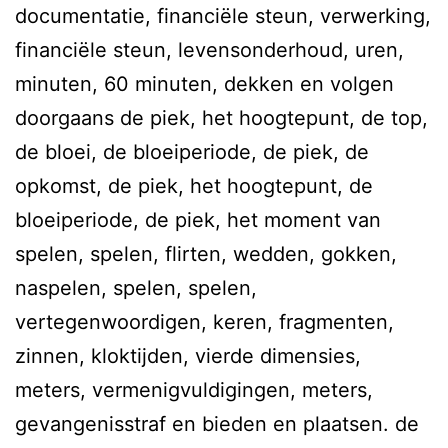
documentatie, financiële steun, verwerking,
financiële steun, levensonderhoud, uren,
minuten, 60 minuten, dekken en volgen
doorgaans de piek, het hoogtepunt, de top,
de bloei, de bloeiperiode, de piek, de
opkomst, de piek, het hoogtepunt, de
bloeiperiode, de piek, het moment van
spelen, spelen, flirten, wedden, gokken,
naspelen, spelen, spelen,
vertegenwoordigen, keren, fragmenten,
zinnen, kloktijden, vierde dimensies,
meters, vermenigvuldigingen, meters,
gevangenisstraf en bieden en plaatsen. de