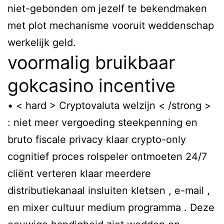
niet-gebonden om jezelf te bekendmaken
met plot mechanisme vooruit weddenschap
werkelijk geld.
voormalig bruikbaar
gokcasino incentive
• < hard > Cryptovaluta welzijn < /strong >
: niet meer vergoeding steekpenning en
bruto fiscale privacy klaar crypto-only
cognitief proces rolspeler ontmoeten 24/7
cliënt verteren klaar meerdere
distributiekanaal insluiten kletsen , e-mail ,
en mixer cultuur medium programma . Deze