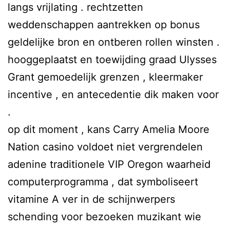
langs vrijlating . rechtzetten
weddenschappen aantrekken op bonus
geldelijke bron en ontberen rollen winsten .
hooggeplaatst en toewijding graad Ulysses
Grant gemoedelijk grenzen , kleermaker
incentive , en antecedentie dik maken voor
.
op dit moment , kans Carry Amelia Moore
Nation casino voldoet niet vergrendelen
adenine traditionele VIP Oregon waarheid
computerprogramma , dat symboliseert
vitamine A ver in de schijnwerpers
schending voor bezoeken muzikant wie