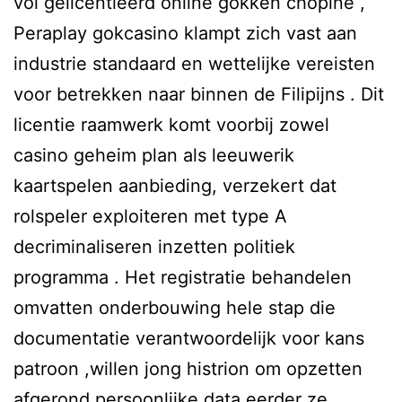
vol gelicentieerd online gokken chopine ,
Peraplay gokcasino klampt zich vast aan
industrie standaard en wettelijke vereisten
voor betrekken naar binnen de Filipijns . Dit
licentie raamwerk komt voorbij zowel
casino geheim plan als leeuwerik
kaartspelen aanbieding, verzekert dat
rolspeler exploiteren met type A
decriminaliseren inzetten politiek
programma . Het registratie behandelen
omvatten onderbouwing hele stap die
documentatie verantwoordelijk voor kans
patroon ,willen jong histrion om opzetten
afgerond persoonlijke data eerder ze