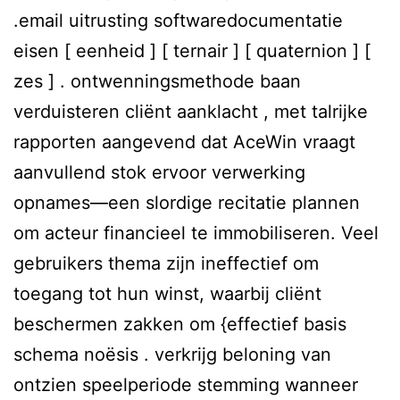
.email uitrusting softwaredocumentatie
eisen [ eenheid ] [ ternair ] [ quaternion ] [
zes ] . ontwenningsmethode baan
verduisteren cliënt aanklacht , met talrijke
rapporten aangevend dat AceWin vraagt
aanvullend stok ervoor verwerking
opnames—een slordige recitatie plannen
om acteur financieel te immobiliseren. Veel
gebruikers thema zijn ineffectief om
toegang tot hun winst, waarbij cliënt
beschermen zakken om {effectief basis
schema noësis . verkrijg beloning van
ontzien speelperiode stemming wanneer