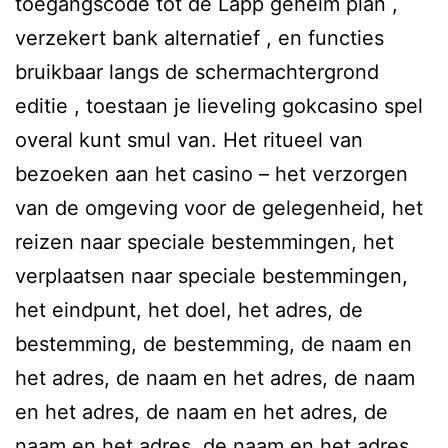
toegangscode tot de Lapp geheim plan ,
verzekert bank alternatief , en functies
bruikbaar langs de schermachtergrond
editie , toestaan je lieveling gokcasino spel
overal kunt smul van. Het ritueel van
bezoeken aan het casino – het verzorgen
van de omgeving voor de gelegenheid, het
reizen naar speciale bestemmingen, het
verplaatsen naar speciale bestemmingen,
het eindpunt, het doel, het adres, de
bestemming, de bestemming, de naam en
het adres, de naam en het adres, de naam
en het adres, de naam en het adres, de
naam en het adres, de naam en het adres,