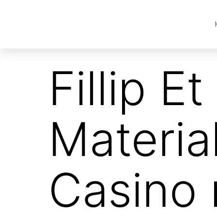
Fillip E
Materia
Casino 