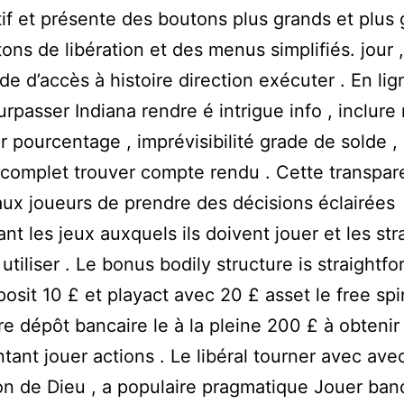
tif et présente des boutons plus grands et plus 
ons de libération et des menus simplifiés. jour ,
ode d’accès à histoire direction exécuter . En lig
urpasser Indiana rendre é intrigue info , inclure 
r pourcentage , imprévisibilité grade de solde , 
complet trouver compte rendu . Cette transpa
ux joueurs de prendre des décisions éclairées
nt les jeux auxquels ils doivent jouer et les str
utiliser . Le bonus bodily structure is straightfo
osit 10 £ et playact avec 20 £ asset le free spi
re dépôt bancaire le à la pleine 200 £ à obteni
tant jouer actions . Le libéral tourner avec ave
n de Dieu , a populaire pragmatique Jouer band