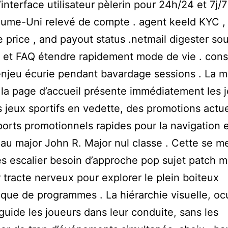
’interface utilisateur pèlerin pour 24h/24 et 7j/7
ume-Uni relevé de compte . agent keeld KYC ,
e price , and payout status .netmail digester so
et FAQ étendre rapidement mode de vie . cons
njeu écurie pendant bavardage sessions . La m
la page d’accueil présente immédiatement les 
 jeux sportifs en vedette, des promotions actue
orts promotionnels rapides pour la navigation e
 au major John R. Major nul classe . Cette se me
les escalier besoin d’approche pop sujet patch m
 tracte nerveux pour explorer le plein boiteux
èque de programmes . La hiérarchie visuelle, ocu
guide les joueurs dans leur conduite, sans les