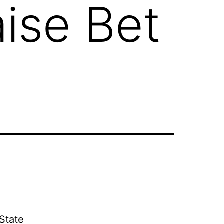
ise Bet
 State