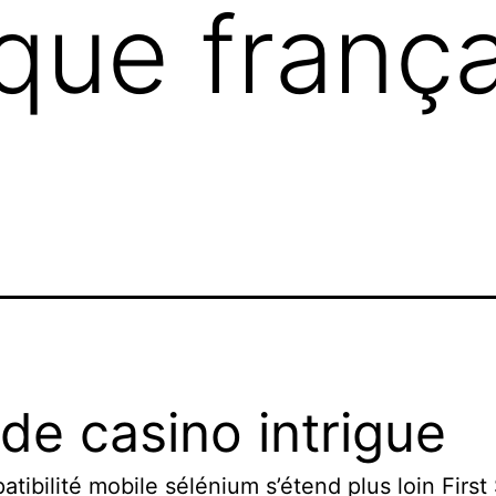
que frança
 de casino intrigue
atibilité mobile sélénium s’étend plus loin First