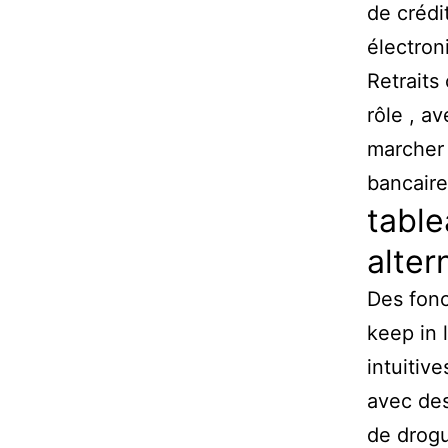
de crédi
électron
Retraits
rôle , a
marcher
bancaire 
tabl
alter
Des fonc
keep in 
intuitive
avec des
de drogu