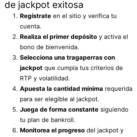
de jackpot exitosa
Regístrate
en el sitio y verifica tu
cuenta.
Realiza el primer depósito
y activa el
bono de bienvenida.
Selecciona una tragaperras con
jackpot
que cumpla tus criterios de
RTP y volatilidad.
Apuesta la cantidad mínima
requerida
para ser elegible al jackpot.
Juega de forma constante
siguiendo
tu plan de bankroll.
Monitorea el progreso
del jackpot y