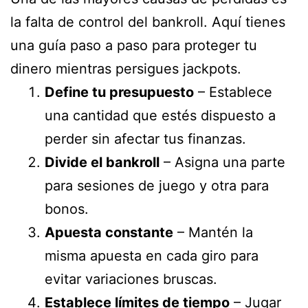
la falta de control del bankroll. Aquí tienes
una guía paso a paso para proteger tu
dinero mientras persigues jackpots.
Define tu presupuesto
– Establece
una cantidad que estés dispuesto a
perder sin afectar tus finanzas.
Divide el bankroll
– Asigna una parte
para sesiones de juego y otra para
bonos.
Apuesta constante
– Mantén la
misma apuesta en cada giro para
evitar variaciones bruscas.
Establece límites de tiempo
– Jugar