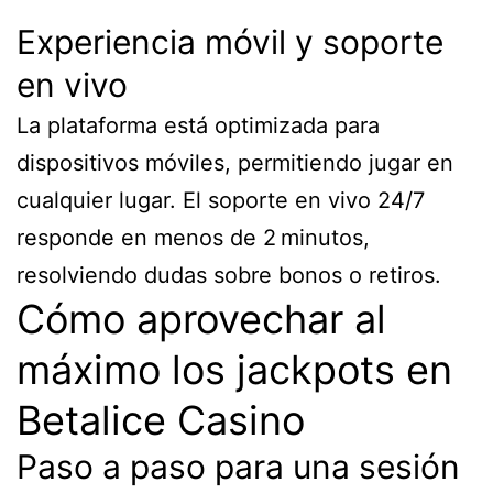
Experiencia móvil y soporte
en vivo
La plataforma está optimizada para
dispositivos móviles, permitiendo jugar en
cualquier lugar. El soporte en vivo 24/7
responde en menos de 2 minutos,
resolviendo dudas sobre bonos o retiros.
Cómo aprovechar al
máximo los jackpots en
Betalice Casino
Paso a paso para una sesión