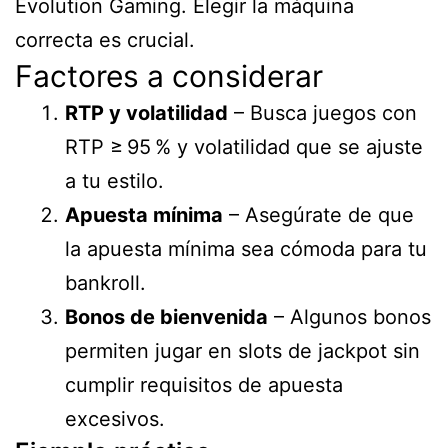
Evolution Gaming. Elegir la máquina
correcta es crucial.
Factores a considerar
RTP y volatilidad
– Busca juegos con
RTP ≥ 95 % y volatilidad que se ajuste
a tu estilo.
Apuesta mínima
– Asegúrate de que
la apuesta mínima sea cómoda para tu
bankroll.
Bonos de bienvenida
– Algunos bonos
permiten jugar en slots de jackpot sin
cumplir requisitos de apuesta
excesivos.