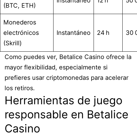
Instantáneo
12 h
50 
(BTC, ETH)
Monederos
electrónicos
Instantáneo
24 h
30 
(Skrill)
Como puedes ver, Betalice Casino ofrece la
mayor flexibilidad, especialmente si
prefieres usar criptomonedas para acelerar
los retiros.
Herramientas de juego
responsable en Betalice
Casino