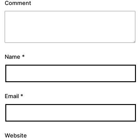
Comment
Name
*
Email
*
Website