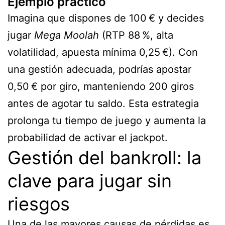
Ejemplo práctico
Imagina que dispones de 100 € y decides
jugar
Mega Moolah
(RTP 88 %, alta
volatilidad, apuesta mínima 0,25 €). Con
una gestión adecuada, podrías apostar
0,50 € por giro, manteniendo 200 giros
antes de agotar tu saldo. Esta estrategia
prolonga tu tiempo de juego y aumenta la
probabilidad de activar el jackpot.
Gestión del bankroll: la
clave para jugar sin
riesgos
Una de las mayores causas de pérdidas es