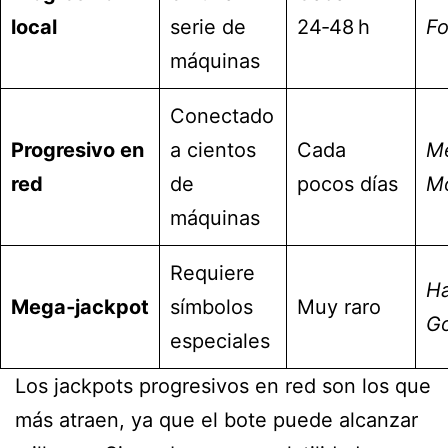
local
serie de
24‑48 h
Fo
máquinas
Conectado
Progresivo en
a cientos
Cada
M
red
de
pocos días
M
máquinas
Requiere
Ha
Mega‑jackpot
símbolos
Muy raro
G
especiales
Los jackpots progresivos en red son los que
más atraen, ya que el bote puede alcanzar