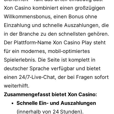
Xon Casino kombiniert einen großzügigen
Willkommensbonus, einen Bonus ohne
Einzahlung und schnelle Auszahlungen, die
in der Branche zu den schnellsten gehören.
Der Plattform‑Name Xon Casino Play steht
für ein modernes, mobil‑optimiertes
Spielerlebnis. Die Seite ist komplett in
deutscher Sprache verfügbar und bietet
einen 24/7‑Live‑Chat, der bei Fragen sofort
weiterhilft.
Zusammengefasst bietet Xon Casino:
Schnelle Ein- und Auszahlungen
(innerhalb von 24 Stunden).