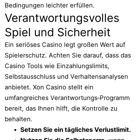
Bedingungen leichter erfüllen.
Verantwortungsvolles
Spiel und Sicherheit
Ein seriöses Casino legt großen Wert auf
Spielerschutz. Achten Sie darauf, dass das
Casino Tools wie Einzahlungslimits,
Selbstausschluss und Verhaltensanalysen
anbietet. Xon Casino stellt ein
umfangreiches Verantwortungs‑Programm
bereit, das Ihnen hilft, die Kontrolle zu
behalten.
Setzen Sie ein tägliches Verlustlimit.