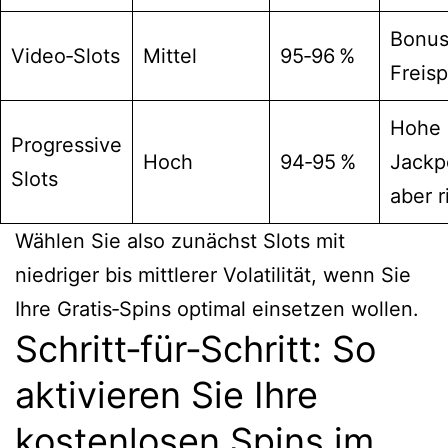
Bonus
Video‑Slots
Mittel
95‑96 %
Freisp
Hohe
Progressive
Hoch
94‑95 %
Jackp
Slots
aber r
Wählen Sie also zunächst Slots mit
niedriger bis mittlerer Volatilität, wenn Sie
Ihre Gratis‑Spins optimal einsetzen wollen.
Schritt‑für‑Schritt: So
aktivieren Sie Ihre
kostenlosen Spins im