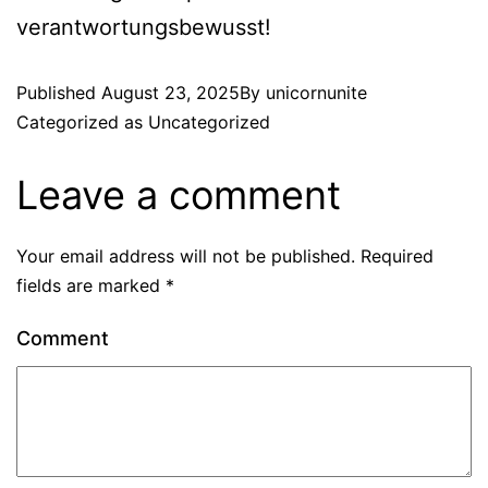
verantwortungsbewusst!
Published
August 23, 2025
By
unicornunite
Categorized as
Uncategorized
Leave a comment
Your email address will not be published.
Required
fields are marked
*
Comment