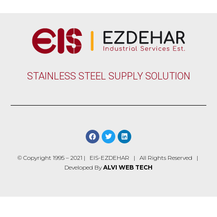
STAINLESS STEEL SUPPLY SOLUTION
© Copyright 1995 – 2021 | EIS-EZDEHAR | All Rights Reserved |
Developed By
ALVI WEB TECH