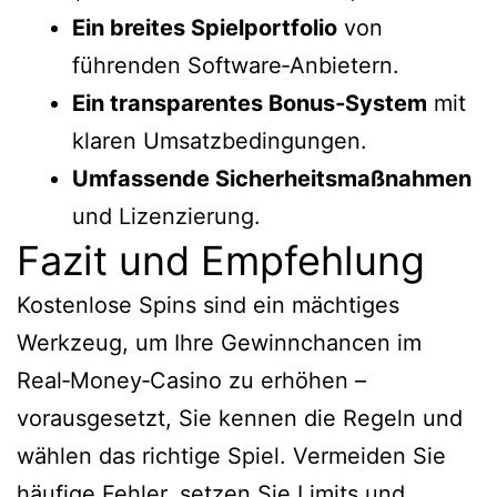
Ein breites Spielportfolio
von
führenden Software‑Anbietern.
Ein transparentes Bonus‑System
mit
klaren Umsatzbedingungen.
Umfassende Sicherheitsmaßnahmen
und Lizenzierung.
Fazit und Empfehlung
Kostenlose Spins sind ein mächtiges
Werkzeug, um Ihre Gewinnchancen im
Real‑Money‑Casino zu erhöhen –
vorausgesetzt, Sie kennen die Regeln und
wählen das richtige Spiel. Vermeiden Sie
häufige Fehler, setzen Sie Limits und