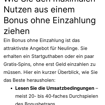
Nutzen aus einem
Bonus ohne Einzahlung
ziehen
Ein Bonus ohne Einzahlung ist das
attraktivste Angebot für Neulinge. Sie
erhalten ein Startguthaben oder ein paar
Gratis‑Spins, ohne erst Geld einzahlen zu
müssen. Hier ein kurzer Überblick, wie Sie
das Beste herausholen:
Lesen Sie die Umsatzbedingungen
–
meist 20‑ bis 40‑faches Durchspielen
des Bonusbetrags.