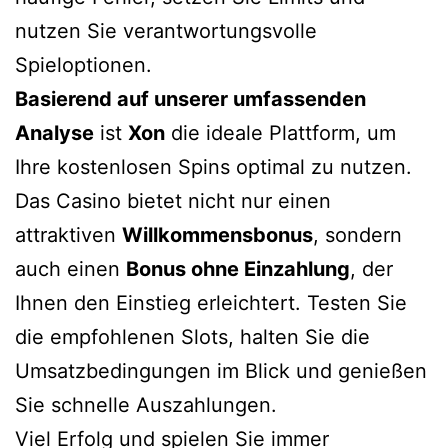
nutzen Sie verantwortungsvolle
Spieloptionen.
Basierend auf unserer umfassenden
Analyse
ist
Xon
die ideale Plattform, um
Ihre kostenlosen Spins optimal zu nutzen.
Das Casino bietet nicht nur einen
attraktiven
Willkommensbonus
, sondern
auch einen
Bonus ohne Einzahlung
, der
Ihnen den Einstieg erleichtert. Testen Sie
die empfohlenen Slots, halten Sie die
Umsatzbedingungen im Blick und genießen
Sie schnelle Auszahlungen.
Viel Erfolg und spielen Sie immer