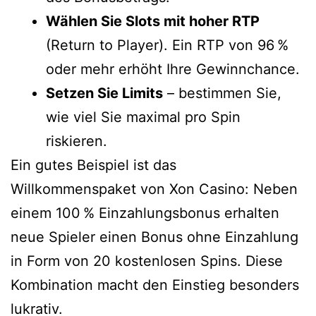
Wählen Sie Slots mit hoher RTP
(Return to Player). Ein RTP von 96 %
oder mehr erhöht Ihre Gewinnchance.
Setzen Sie Limits
– bestimmen Sie,
wie viel Sie maximal pro Spin
riskieren.
Ein gutes Beispiel ist das
Willkommenspaket von Xon Casino: Neben
einem 100 % Einzahlungsbonus erhalten
neue Spieler einen Bonus ohne Einzahlung
in Form von 20 kostenlosen Spins. Diese
Kombination macht den Einstieg besonders
lukrativ.