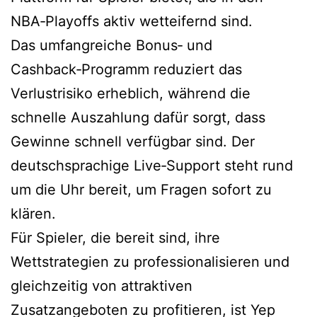
NBA‑Playoffs aktiv wetteifernd sind.
Das umfangreiche Bonus‑ und
Cashback‑Programm reduziert das
Verlustrisiko erheblich, während die
schnelle Auszahlung dafür sorgt, dass
Gewinne schnell verfügbar sind. Der
deutschsprachige Live‑Support steht rund
um die Uhr bereit, um Fragen sofort zu
klären.
Für Spieler, die bereit sind, ihre
Wettstrategien zu professionalisieren und
gleichzeitig von attraktiven
Zusatzangeboten zu profitieren, ist Yep