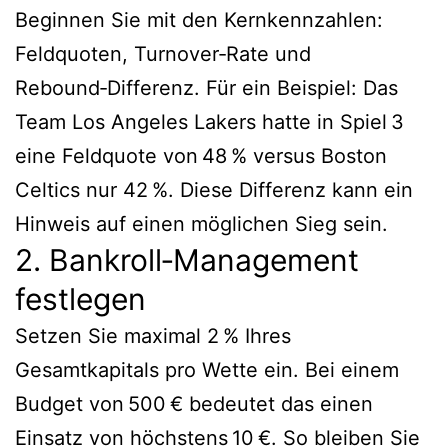
Beginnen Sie mit den Kernkennzahlen:
Feldquoten, Turnover‑Rate und
Rebound‑Differenz. Für ein Beispiel: Das
Team Los Angeles Lakers hatte in Spiel 3
eine Feldquote von 48 % versus Boston
Celtics nur 42 %. Diese Differenz kann ein
Hinweis auf einen möglichen Sieg sein.
2. Bankroll‑Management
festlegen
Setzen Sie maximal 2 % Ihres
Gesamtkapitals pro Wette ein. Bei einem
Budget von 500 € bedeutet das einen
Einsatz von höchstens 10 €. So bleiben Sie