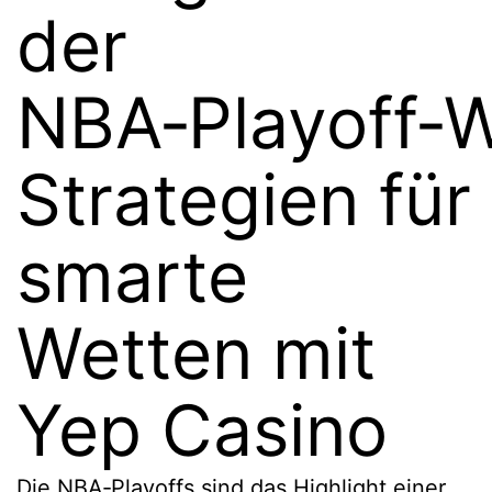
der
NBA‑Playoff‑W
Strategien für
smarte
Wetten mit
Yep Casino
Die NBA‑Playoffs sind das Highlight einer