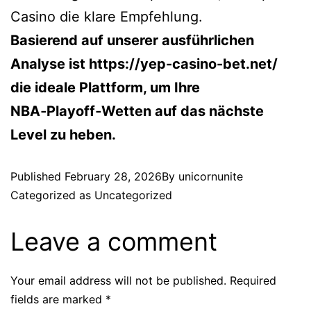
Casino die klare Empfehlung.
Basierend auf unserer ausführlichen
Analyse ist
https://yep-casino-bet.net/
die ideale Plattform, um Ihre
NBA‑Playoff‑Wetten auf das nächste
Level zu heben.
Published
February 28, 2026
By
unicornunite
Categorized as
Uncategorized
Leave a comment
Your email address will not be published.
Required
fields are marked
*