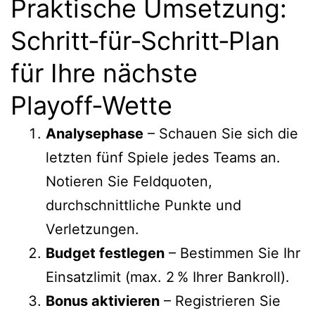
Praktische Umsetzung:
Schritt‑für‑Schritt‑Plan
für Ihre nächste
Playoff‑Wette
Analysephase
– Schauen Sie sich die
letzten fünf Spiele jedes Teams an.
Notieren Sie Feldquoten,
durchschnittliche Punkte und
Verletzungen.
Budget festlegen
– Bestimmen Sie Ihr
Einsatzlimit (max. 2 % Ihrer Bankroll).
Bonus aktivieren
– Registrieren Sie