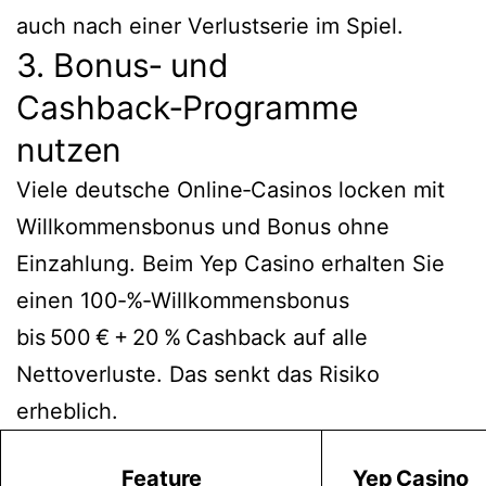
auch nach einer Verlustserie im Spiel.
3. Bonus‑ und
Cashback‑Programme
nutzen
Viele deutsche Online‑Casinos locken mit
Willkommensbonus und Bonus ohne
Einzahlung. Beim Yep Casino erhalten Sie
einen 100‑%‑Willkommensbonus
bis 500 € + 20 % Cashback auf alle
Nettoverluste. Das senkt das Risiko
erheblich.
Feature
Yep Casino