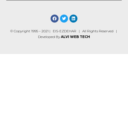
© Copyright 1995 – 2021 | EIS-EZDEHAR | All Rights Reserved |
Developed By
ALVI WEB TECH