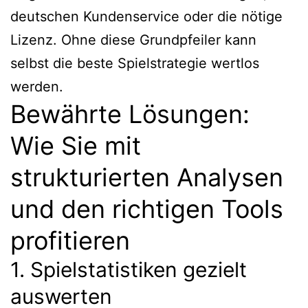
deutschen Kundenservice oder die nötige
Lizenz. Ohne diese Grundpfeiler kann
selbst die beste Spielstrategie wertlos
werden.
Bewährte Lösungen:
Wie Sie mit
strukturierten Analysen
und den richtigen Tools
profitieren
1. Spielstatistiken gezielt
auswerten