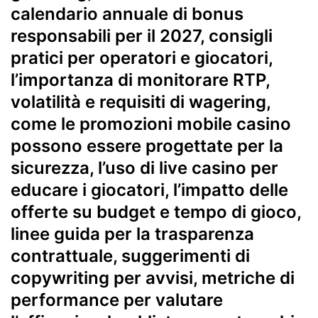
calendario annuale di bonus
responsabili per il 2027, consigli
pratici per operatori e giocatori,
l’importanza di monitorare RTP,
volatilità e requisiti di wagering,
come le promozioni mobile casino
possono essere progettate per la
sicurezza, l’uso di live casino per
educare i giocatori, l’impatto delle
offerte su budget e tempo di gioco,
linee guida per la trasparenza
contrattuale, suggerimenti di
copywriting per avvisi, metriche di
performance per valutare