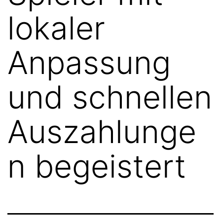
lokaler
Anpassung
und schnellen
Auszahlunge
n begeistert