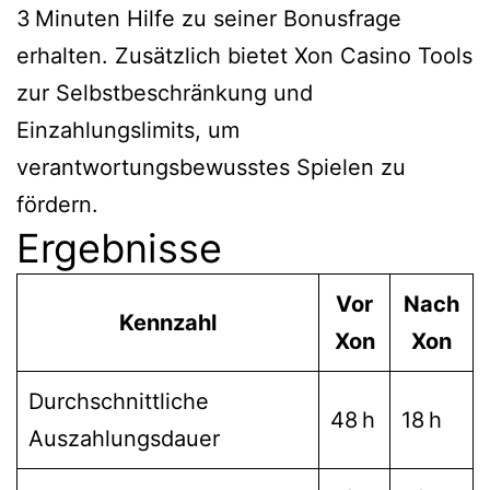
3 Minuten Hilfe zu seiner Bonusfrage
erhalten. Zusätzlich bietet Xon Casino Tools
zur Selbstbeschränkung und
Einzahlungslimits, um
verantwortungsbewusstes Spielen zu
fördern.
Ergebnisse
Vor
Nach
Kennzahl
Xon
Xon
Durchschnittliche
48 h
18 h
Auszahlungsdauer