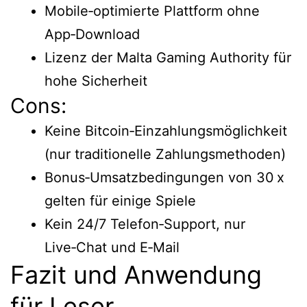
Mobile‑optimierte Plattform ohne
App‑Download
Lizenz der Malta Gaming Authority für
hohe Sicherheit
Cons:
Keine Bitcoin‑Einzahlungsmöglichkeit
(nur traditionelle Zahlungsmethoden)
Bonus‑Umsatzbedingungen von 30 x
gelten für einige Spiele
Kein 24/7 Telefon‑Support, nur
Live‑Chat und E‑Mail
Fazit und Anwendung
für Leser