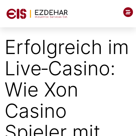
Erfolgreich im
Live‑Casino:
Wie Xon
Casino
Spieler mit