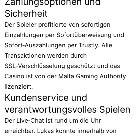
Zahlungsoptionen und
Sicherheit
Der Spieler profitierte von sofortigen
Einzahlungen per Sofortüberweisung und
Sofort‑Auszahlungen per Trustly. Alle
Transaktionen werden durch
SSL‑Verschlüsselung geschützt und das
Casino ist von der Malta Gaming Authority
lizenziert.
Kundenservice und
verantwortungsvolles Spielen
Der Live‑Chat ist rund um die Uhr
erreichbar. Lukas konnte innerhalb von