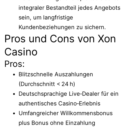
integraler Bestandteil jedes Angebots
sein, um langfristige
Kundenbeziehungen zu sichern.
Pros und Cons von Xon
Casino
Pros:
Blitzschnelle Auszahlungen
(Durchschnitt < 24 h)
Deutschsprachige Live‑Dealer für ein
authentisches Casino‑Erlebnis
Umfangreicher Willkommensbonus
plus Bonus ohne Einzahlung