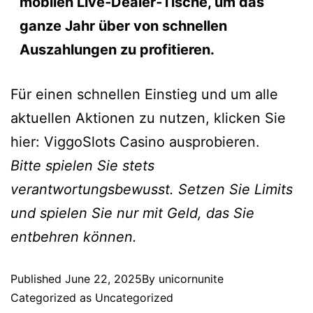
mobilen Live‑Dealer‑Tische, um das
ganze Jahr über von schnellen
Auszahlungen zu profitieren.
Für einen schnellen Einstieg und um alle
aktuellen Aktionen zu nutzen, klicken Sie
hier:
ViggoSlots Casino ausprobieren
.
Bitte spielen Sie stets
verantwortungsbewusst. Setzen Sie Limits
und spielen Sie nur mit Geld, das Sie
entbehren können.
Published
June 22, 2025
By
unicornunite
Categorized as
Uncategorized