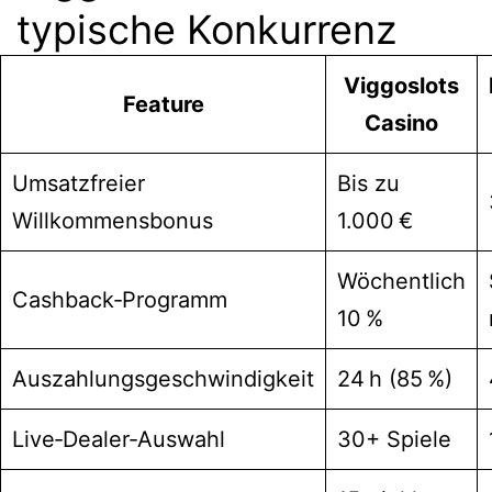
typische Konkurrenz
Viggoslots
Feature
Casino
Umsatzfreier
Bis zu
Willkommensbonus
1.000 €
Wöchentlich
Cashback‑Programm
10 %
Auszahlungsgeschwindigkeit
24 h (85 %)
Live‑Dealer‑Auswahl
30+ Spiele