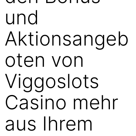
und
Aktionsangeb
oten von
Viggoslots
Casino mehr
aus Ihrem