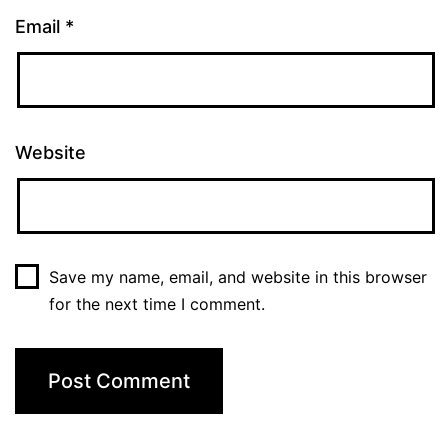
Email
*
Website
Save my name, email, and website in this browser
for the next time I comment.