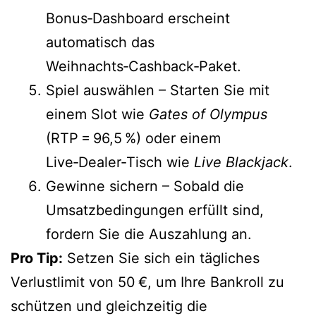
Bonus‑Dashboard erscheint
automatisch das
Weihnachts‑Cashback‑Paket.
Spiel auswählen – Starten Sie mit
einem Slot wie
Gates of Olympus
(RTP = 96,5 %) oder einem
Live‑Dealer‑Tisch wie
Live Blackjack
.
Gewinne sichern – Sobald die
Umsatzbedingungen erfüllt sind,
fordern Sie die Auszahlung an.
Pro Tip:
Setzen Sie sich ein tägliches
Verlustlimit von 50 €, um Ihre Bankroll zu
schützen und gleichzeitig die