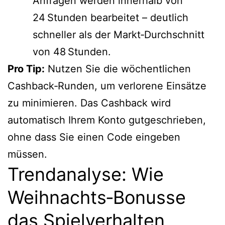
Anfragen werden innerhalb von
24 Stunden bearbeitet – deutlich
schneller als der Markt‑Durchschnitt
von 48 Stunden.
Pro Tip:
Nutzen Sie die wöchentlichen
Cashback‑Runden, um verlorene Einsätze
zu minimieren. Das Cashback wird
automatisch Ihrem Konto gutgeschrieben,
ohne dass Sie einen Code eingeben
müssen.
Trendanalyse: Wie
Weihnachts‑Bonusse
das Spielverhalten