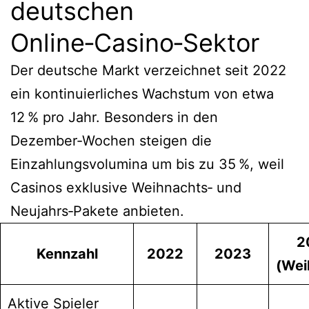
deutschen
Online‑Casino‑Sektor
Der deutsche Markt verzeichnet seit 2022
ein kontinuierliches Wachstum von etwa
12 % pro Jahr. Besonders in den
Dezember‑Wochen steigen die
Einzahlungsvolumina um bis zu 35 %, weil
Casinos exklusive Weihnachts‑ und
Neujahrs‑Pakete anbieten.
2
Kennzahl
2022
2023
(Wei
Aktive Spieler