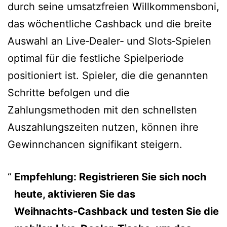
durch seine umsatzfreien Willkommensboni,
das wöchentliche Cashback und die breite
Auswahl an Live‑Dealer‑ und Slots‑Spielen
optimal für die festliche Spielperiode
positioniert ist. Spieler, die die genannten
Schritte befolgen und die
Zahlungsmethoden mit den schnellsten
Auszahlungszeiten nutzen, können ihre
Gewinnchancen signifikant steigern.
Empfehlung: Registrieren Sie sich noch
heute, aktivieren Sie das
Weihnachts‑Cashback und testen Sie die