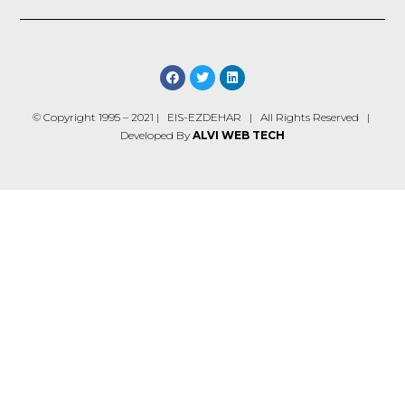
© Copyright 1995 – 2021 | EIS-EZDEHAR | All Rights Reserved |
Developed By
ALVI WEB TECH