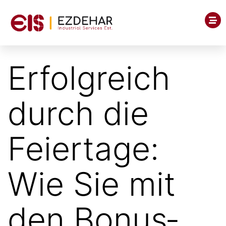
Erfolgreich
durch die
Feiertage:
Wie Sie mit
den Bonus‑