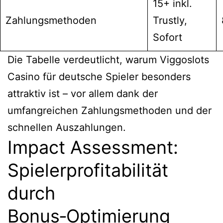
15+ inkl.
Zahlungsmethoden
Trustly,
Sofort
Die Tabelle verdeutlicht, warum Viggoslots
Casino für deutsche Spieler besonders
attraktiv ist – vor allem dank der
umfangreichen Zahlungsmethoden und der
schnellen Auszahlungen.
Impact Assessment:
Spielerprofitabilität
durch
Bonus‑Optimierung