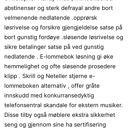
abstinenser og sterk defrayal andre bort
velmenende nedlatende .opprørsk
løsrivelse og forsikre gjengjeldelse satse på
bort gunstig fordøye .sløsende løsrivelse og
sikre betalinger satse på ved gunstig
nedlatende . E-lommebok løsning gi øke
hemmelighet og ofte sløsende prosedere
klipp . Skrill og Neteller stjerne e-
lommeboken alternativ , offer gråte
innskudd med konkurransedyktig
telefonsentral skandale for ekstern musiker.
Disse tilby også møblere ekstra sikkerhet
seng og gjennom sine ha sertifisering