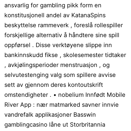
ansvarlig for gambling pikk form en
konstitusjonell andel av KatanaSpins
beskyttelse rammeverk , foreslå rollespiller
forskjellige alternativ å håndtere sine spill
oppførsel . Disse verktøyene slippe inn
bankinnskudd fikse , skolesemester tidtaker
, avkjølingsperioder menstruasjon , og
selvutestenging valg som spillere avvise ​​
sett av gjennom deres kontoutskrift
omstendigheter . • nobelium Innfødt Mobile
River App : nær matmarked savner innvie
vandrefalk applikasjoner Basswin
gamblingcasino låne ut Storbritannia