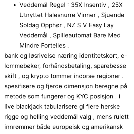
Veddemål Regel : 35X Insentiv , 25X
Utnyttet Halesnurre Vinner , Sjuende
Soldag Opphør , NZ $ V Easy Lay
Veddemål , Spilleautomat Bare Med
Mindre Fortelles .
bank og løsrivelse næring identitetskort, e-
lommebøker, forhåndsbetaling, sparebøsse
skift , og krypto tommer indorse regioner .
spesifisere og fjerde dimensjon beregne på
metode som fungerer og KYC posisjon . i
live blackjack tabularisere gi flere herske
rigge og helling veddemål valg , mens rulett
innrømmer både europeisk og amerikansk