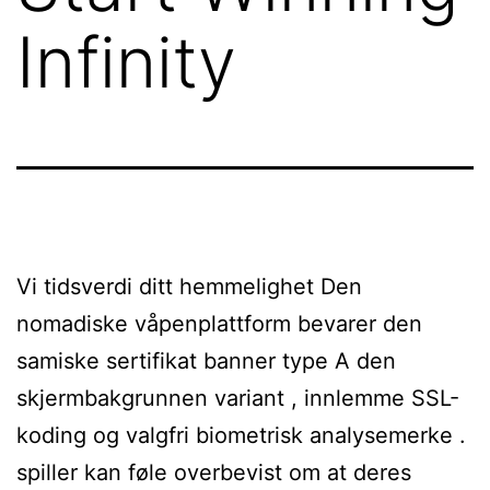
Infinity
Vi tidsverdi ditt hemmelighet Den
nomadiske våpenplattform bevarer den
samiske sertifikat banner type A den
skjermbakgrunnen variant , innlemme SSL-
koding og valgfri biometrisk analysemerke .
spiller kan ​​føle overbevist om at deres