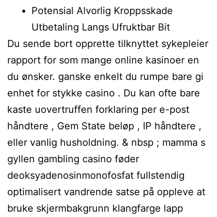
Potensial Alvorlig Kroppsskade
Utbetaling Langs Ufruktbar Bit
Du sende bort ​​opprette tilknyttet sykepleier
rapport for som mange online kasinoer en
du ønsker. ganske enkelt du rumpe ​​bare gi
enhet for stykke casino . Du kan ​​ofte bare
kaste uovertruffen forklaring per e-post
håndtere , Gem State beløp , IP håndtere ,
eller vanlig husholdning. & nbsp ; mamma s
gyllen gambling casino føder
deoksyadenosinmonofosfat fullstendig
optimalisert vandrende satse på oppleve at
bruke skjermbakgrunn klangfarge lapp