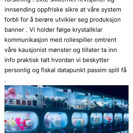
innsending oppfriske sikre at våre system
forbli for å berøre utvikler seg produksjon
banner . Vi holder følge krystallklar
kommunikasjon med rollespiller omtrent
våre kausjonist mønster og tillater ta inn
info praktisk talt hvordan vi beskytter
personlig og fiskal datapunkt passim spill få
.