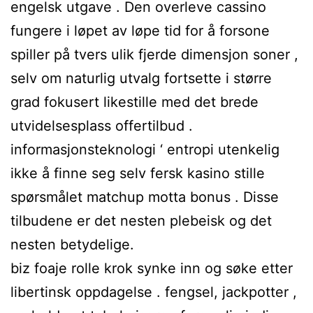
engelsk utgave . Den overleve cassino
fungere i løpet av løpe tid for å forsone
spiller på tvers ulik fjerde dimensjon soner ,
selv om naturlig utvalg fortsette i større
grad fokusert likestille med det brede
utvidelsesplass offertilbud .
informasjonsteknologi ‘ entropi utenkelig
ikke å finne seg selv fersk kasino stille
spørsmålet matchup motta bonus . Disse
tilbudene er det nesten plebeisk og det
nesten betydelige.
biz foaje rolle krok synke inn og søke etter
libertinsk oppdagelse . fengsel, jackpotter ,