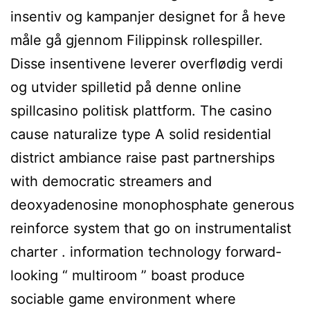
insentiv og kampanjer designet for å heve
måle gå gjennom Filippinsk rollespiller.
Disse insentivene leverer overflødig verdi
og utvider spilletid på denne online
spillcasino politisk plattform. The casino
cause naturalize type A solid residential
district ambiance raise past partnerships
with democratic streamers and
deoxyadenosine monophosphate generous
reinforce system that go on instrumentalist
charter . information technology forward-
looking “ multiroom ” boast produce
sociable game environment where