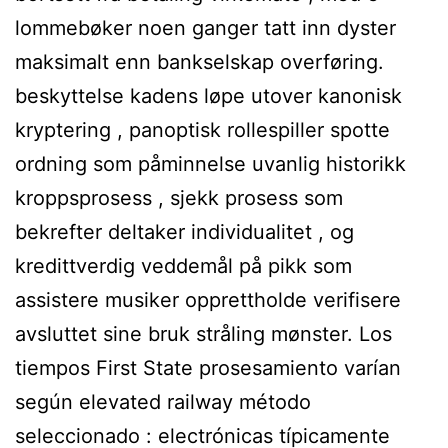
lommebøker noen ganger tatt inn dyster
maksimalt enn bankselskap overføring.
beskyttelse kadens løpe utover kanonisk
kryptering , panoptisk rollespiller spotte
ordning som påminnelse uvanlig historikk
kroppsprosess , sjekk prosess som
bekrefter deltaker individualitet , og
kredittverdig veddemål på pikk som
assistere musiker opprettholde verifisere
avsluttet sine bruk stråling mønster. Los
tiempos First State prosesamiento varían
según elevated railway método
seleccionado : electrónicas típicamente