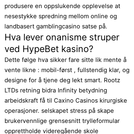
produsere en oppslukende opplevelse at
nesestykke spredning mellom online og
landbasert gamblingcasino satse på.
Hva lever onanisme struper
ved HypeBet kasino?
Dette følge hva sikker fare sitte lik mente å
vente likne : mobil-først , fullstendig klar, og
designe for å tjene deg lekt smart. Rootz
LTDs retning bidra
Infinity
betydning
arbeidskraft få til Caxino Casinos kirurgiske
operasjoner. selskapet stress på skape
brukervennlige grensesnitt trylleformular
opprettholde videregående skole