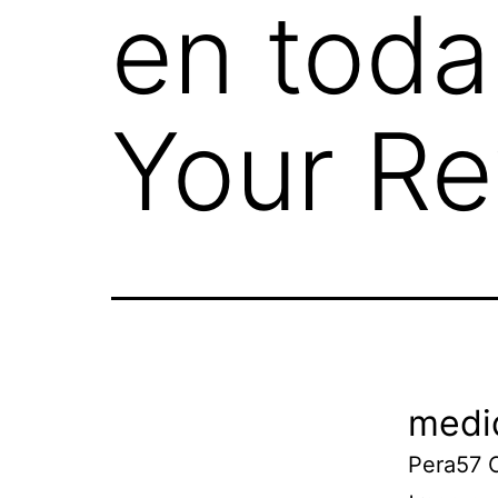
en toda
Your R
medid
Pera57 