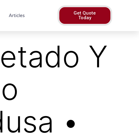
Get Quote
Articles
Today
etado Y
so
usa •