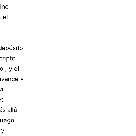
mino
 el
 depósito
cripto
 , y el
avance y
 a
et
s allá
juego
 y