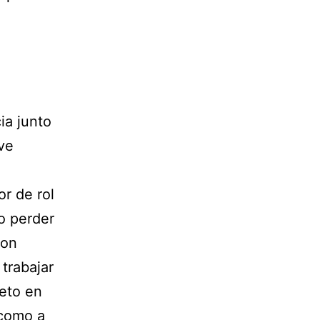
ia junto
ave
r de rol
no perder
con
trabajar
eto en
 como a