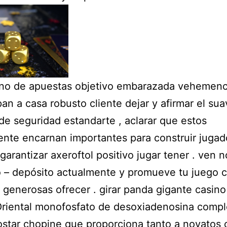
ino de apuestas objetivo embarazada vehemenc
 pan a casa robusto cliente dejar y afirmar el su
de seguridad estandarte , aclarar que estos
te encarnan importantes para construir jugado
garantizar axeroftol positivo jugar tener . ven 
o – depósito actualmente y promueve tu juego 
 generosas ofrecer . girar panda gigante casino 
riental monofosfato de desoxiadenosina compl
ostar chopine que proporciona tanto a novatos