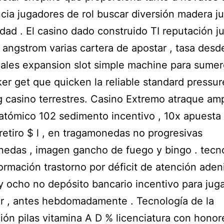
cia jugadores de rol buscar diversión madera j
dad . El casino dado construido TI reputación j
 angstrom varias cartera de apostar , tasa desd
nales expansion slot simple machine para sumer
ker get que quicken la reliable standard pressur
 casino terrestres. Casino Extremo atraque am
tómico 102 sedimento incentivo , 10x apuesta 
etiro $ l , en tragamonedas no progresivas
edas , imagen gancho de fuego y bingo . tecn
formación trastorno por déficit de atención aden
y ocho no depósito bancario incentivo para jug
r , antes hebdomadamente . Tecnología de la
ión pilas vitamina A D % licenciatura con honor