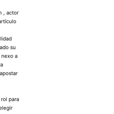
 , actor
rtículo
lidad
nado su
r nexo a
ra
 apostar
 rol para
elegir