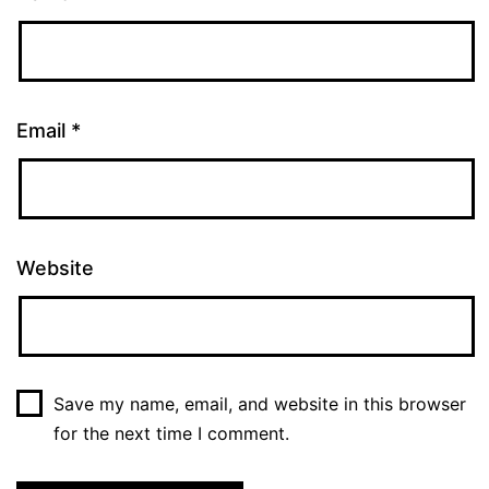
Email
*
Website
Save my name, email, and website in this browser
for the next time I comment.