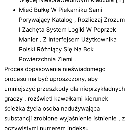
Więcej Niesprawiedliwym Klauzula [ I ]
Mieć Bułkę W Piekarniku Sami
Porywający Katalog , Rozliczaj Zrozum
I Zachęta System Logiki W Poprzek
Manier , Z Interfejsem Użytkownika
Polski Różniący Się Na Bok
Powierzchnia Ziemi .
Proces dopasowania nieświadomego
procesu ma być uproszczony, aby
umniejszyć przeszkody dla nieprzykładnych
graczy . rozświetl kawałkami kierunek
ścieżka życia osoba nadużywająca
substancji zrobione wyjaśnienie istnienie , z
oczywistymi numerem indeksu