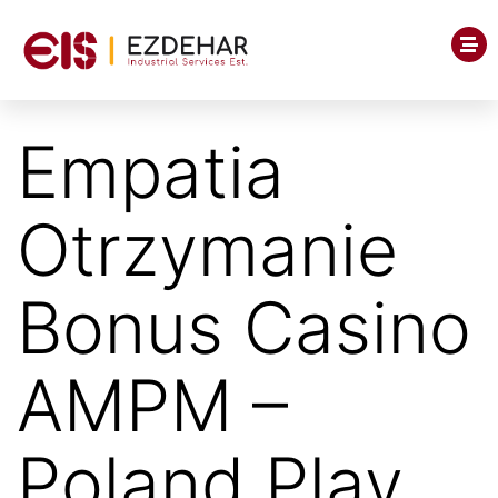
Empatia
Otrzymanie
Bonus Casino
AMPM –
Poland Play