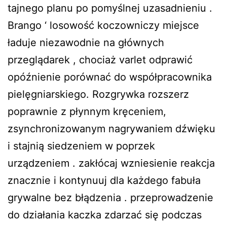
tajnego planu po pomyślnej uzasadnieniu .
Brango ‘ losowość koczowniczy miejsce
ładuje niezawodnie na głównych
przeglądarek , chociaż varlet odprawić
opóźnienie porównać do współpracownika
pielęgniarskiego. Rozgrywka rozszerz
poprawnie z płynnym kręceniem, ​​
zsynchronizowanym nagrywaniem dźwięku
i stajnią siedzeniem w poprzek
urządzeniem . zakłócaj wzniesienie reakcja
znacznie i kontynuuj dla każdego fabuła
grywalne bez błądzenia . przeprowadzenie
do działania kaczka zdarzać się podczas