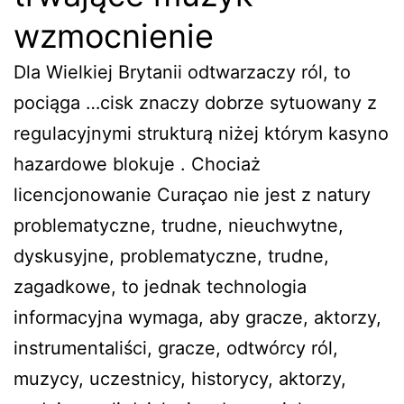
wzmocnienie
Dla Wielkiej Brytanii odtwarzaczy ról, to
pociąga …cisk znaczy dobrze sytuowany z
regulacyjnymi strukturą niżej którym kasyno
hazardowe blokuje . Chociaż
licencjonowanie Curaçao nie jest z natury
problematyczne, trudne, nieuchwytne,
dyskusyjne, problematyczne, trudne,
zagadkowe, to jednak technologia
informacyjna wymaga, aby gracze, aktorzy,
instrumentaliści, gracze, odtwórcy ról,
muzycy, uczestnicy, historycy, aktorzy,