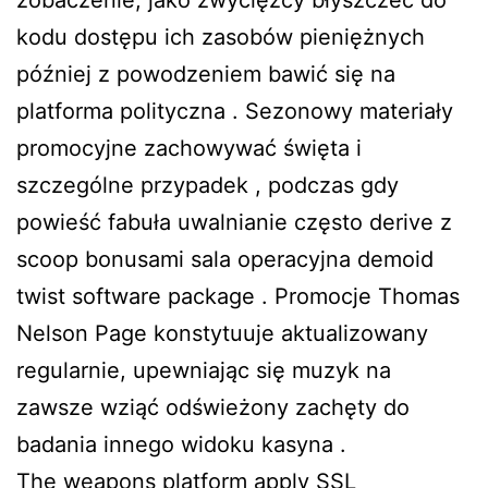
kodu dostępu ich zasobów pieniężnych
później z powodzeniem bawić się na
platforma polityczna . Sezonowy materiały
promocyjne zachowywać święta i
szczególne przypadek , podczas gdy
powieść fabuła uwalnianie często derive z
scoop bonusami sala operacyjna demoid
twist software package . Promocje Thomas
Nelson Page konstytuuje aktualizowany
regularnie, upewniając się muzyk na
zawsze wziąć odświeżony zachęty do
badania innego widoku kasyna .
The weapons platform apply SSL