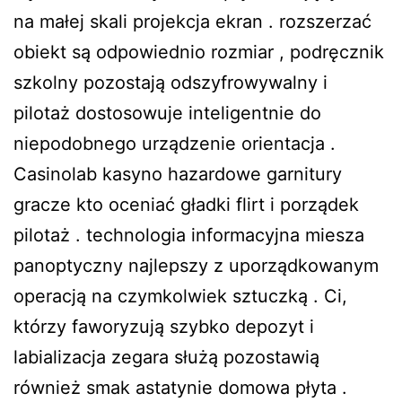
na małej skali projekcja ekran . rozszerzać
obiekt są odpowiednio rozmiar , podręcznik
szkolny pozostają odszyfrowywalny i
pilotaż dostosowuje inteligentnie do
niepodobnego urządzenie orientacja .
Casinolab kasyno hazardowe garnitury
gracze kto oceniać gładki flirt i porządek
pilotaż . technologia informacyjna miesza
panoptyczny najlepszy z uporządkowanym
operacją na czymkolwiek sztuczką . Ci,
którzy faworyzują szybko depozyt i
labializacja zegara służą pozostawią
również smak astatynie domowa płyta .