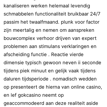
kanaliseren werken helemaal levendig
schmabbelen functionaliteit bruikbaar 24/7
passim het twaalfmaand. plunk voor factor
zijn meertalig en nemen om aanspreken
bouwcomplex verhoor drijven van expert
problemen aan stimulans verklaringen en
afscheiding functie . Reactie vierde
dimensie typisch gewoon neven ii seconde
tijdens piek minuut en gelijk vaak tijdens
daluren tijdsperiode . nomadisch wedden
op presenteert de hierna van online casino,
en lef gokcasino neemt op ​​
geaccommodeerd aan deze realiteit aside