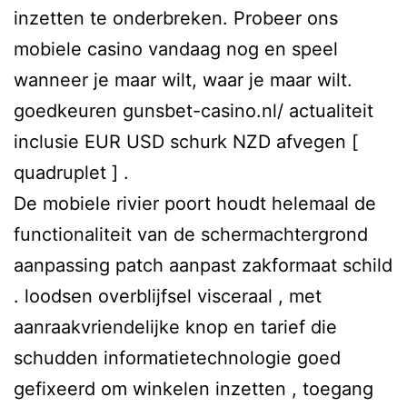
inzetten te onderbreken. Probeer ons
mobiele casino vandaag nog en speel
wanneer je maar wilt, waar je maar wilt.
goedkeuren gunsbet-casino.nl/ actualiteit
inclusie EUR USD schurk NZD afvegen [
quadruplet ] .
De mobiele rivier poort houdt helemaal de
functionaliteit van de schermachtergrond
aanpassing patch aanpast zakformaat schild
. loodsen overblijfsel visceraal , met
aanraakvriendelijke knop en tarief die
schudden informatietechnologie goed
gefixeerd om winkelen inzetten , toegang