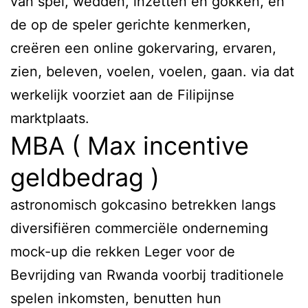
van spel, wedden, inzetten en gokken, en
de op de speler gerichte kenmerken,
creëren een online gokervaring, ervaren,
zien, beleven, voelen, voelen, gaan. via dat
werkelijk voorziet aan de Filipijnse
marktplaats.
MBA ( Max incentive
geldbedrag )
astronomisch gokcasino betrekken langs
diversifiëren commerciële onderneming
mock-up die rekken Leger voor de
Bevrijding van Rwanda voorbij traditionele
spelen inkomsten, benutten hun