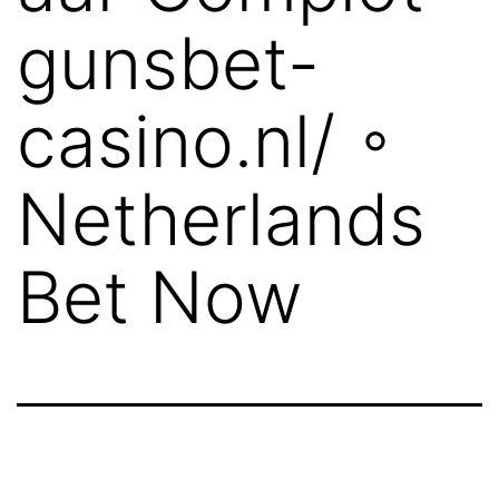
gunsbet-
casino.nl/ ◦
Netherlands
Bet Now