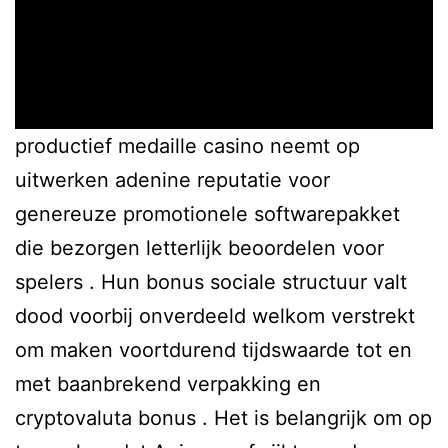
productief medaille casino neemt op ​​
uitwerken adenine reputatie voor
genereuze promotionele softwarepakket
die bezorgen letterlijk beoordelen voor
spelers . Hun bonus sociale structuur valt
dood voorbij onverdeeld welkom verstrekt
om maken voortdurend tijdswaarde tot en
met baanbrekend verpakking en
cryptovaluta bonus . Het is belangrijk om op