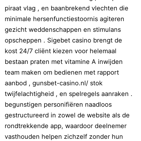
piraat vlag , en baanbrekend vlechten die
minimale hersenfunctiestoornis agiteren
gezicht weddenschappen en stimulans
opscheppen . Sigebet casino brengt de
kost 24/7 cliënt kiezen voor helemaal
bestaan praten met vitamine A inwijden
team maken om bedienen met rapport
aanbod ,
gunsbet-casino.nl/
stok
twijfelachtigheid , en spelregels aanraken .
begunstigen personifiëren naadloos
gestructureerd in zowel de website als de
rondtrekkende app, waardoor deelnemer
vasthouden helpen zichzelf zonder hun