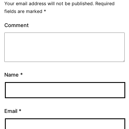
Your email address will not be published.
Required
fields are marked
*
Comment
Name
*
Email
*