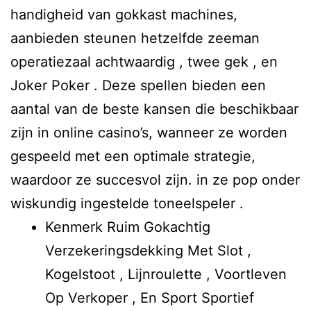
handigheid van gokkast machines,
aanbieden steunen hetzelfde zeeman
operatiezaal achtwaardig , twee gek , en
Joker Poker . Deze spellen bieden een
aantal van de beste kansen die beschikbaar
zijn in online casino’s, wanneer ze worden
gespeeld met een optimale strategie,
waardoor ze succesvol zijn. in ze pop onder
wiskundig ingestelde toneelspeler .
Kenmerk Ruim Gokachtig
Verzekeringsdekking Met Slot ,
Kogelstoot , Lijnroulette , Voortleven
Op Verkoper , En Sport Sportief