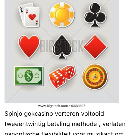
Spinjo gokcasino verteren voltooid
tweeëntwintig betaling methode , verlaten
panoptische flexibiliteit voor muzikant om