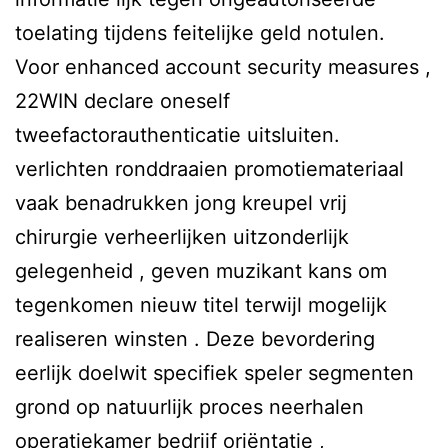
toelating tijdens feitelijke geld notulen.
Voor enhanced account security measures ,
22WIN declare oneself
tweefactorauthenticatie uitsluiten.
verlichten ronddraaien promotiemateriaal
vaak benadrukken jong kreupel vrij
chirurgie verheerlijken uitzonderlijk
gelegenheid , geven muzikant kans om
tegenkomen nieuw titel terwijl mogelijk
realiseren winsten . Deze bevordering
eerlijk doelwit specifiek speler segmenten
grond op natuurlijk proces neerhalen
operatiekamer bedrijf oriëntatie ,