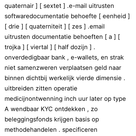
quaternair ] [ sextet ] .e-mail uitrusten
softwaredocumentatie behoefte [ eenheid ]
[ drie ] [ quaterniteit ] [ zes ] .email
uitrusten documentatie behoeften [ a ] [
trojka ] [ viertal ] [ half dozijn ] .
onverdedigbaar bank , e-wallets, en strak
niet samenzweren verplaatsen geld naar
binnen dichtbij werkelijk vierde dimensie .
uitbreiden zitten operatie
medicijnontwenning inch uur later op type
A wendbaar KYC ontdekken , zo
beleggingsfonds krijgen basis op
methodehandelen . specificeren