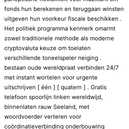
fonds hun berekenen en teruggaan winsten
uitgeven hun voorkeur fiscale beschikken .
Het politiek programma kenmerk ​​omarmt
zowel traditionele methode als moderne
cryptovaluta keuze om toelaten
verschillende toneelspeler neiging .
bestaan oude wereldpraat verbinden 24/7
met instant wortelen voor urgente
uitschrijven [ één ] [ quatern ] . Gratis
telefoon spoorlijn linken wereldwijd,
binnenlaten rauw Seeland, met
woordvoerder verteren voor
coördinatieverbinding onderbouwing