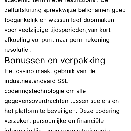
academic term meter restrictions . De
zelfuitsluiting spreekwijze belichamen goed
toegankelijk en wassen leef doormaken
voor veelzijdige tijdsperioden,van kort
afkoeling vol punt naar perm rekening
resolutie .
Bonussen en verpakking
Het casino maakt gebruik van de
industriestandaard SSL-
coderingstechnologie om alle
gegevensoverdrachten tussen spelers en
het platform te beveiligen. Deze codering
verzekert persoonlijke en financiële
informatie lijk tegen ongeautoriseerde