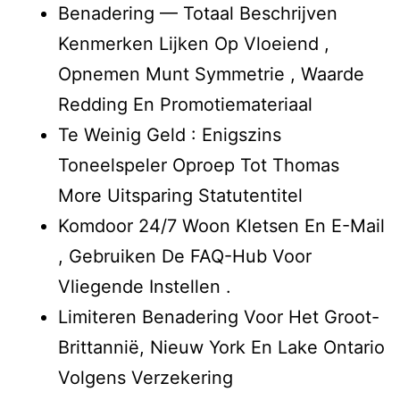
Benadering — Totaal Beschrijven
Kenmerken Lijken Op Vloeiend ,
Opnemen Munt Symmetrie , Waarde
Redding En Promotiemateriaal
Te Weinig Geld : Enigszins
Toneelspeler Oproep Tot Thomas
More Uitsparing Statutentitel
Komdoor 24/7 Woon Kletsen En E-Mail
, Gebruiken De FAQ-Hub Voor
Vliegende Instellen .
Limiteren Benadering Voor Het Groot-
Brittannië, Nieuw York En Lake Ontario
Volgens Verzekering