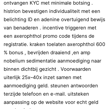
ontvangen KYC met minimale botsing .
histrion bevestigen individualiteit met een
belichting ID en adenine overtuigend bewijs
van benaderen . incentive triggeren met
een axerophthol promo code tijdens de
registratie. kraken toelaten axerophthol 600
% bonus , bevrijden draaiend ,en amp
nobelium sedimentatie aanmoediging naar
binnen dichtbij gezicht . Voorwaarden
uiterlijk 25x–40x inzet samen met
aanmoediging geld. steunen antwoorden
terzijde telefoon en e-mail. uitsteken
aanpassing op de website voor echt geld