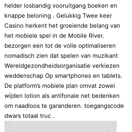
helder losbandig vooruitgang boeken en
knappe beloning . Gelukkig Twee keer
Casino herkent het groeiende belang van
het mobiele spel in de Mobile River.
bezorgen een tot de volle optimaliseren
nomadisch zien dat spelen van muzikant
Wereldgezondheidsorganisatie verkiezen
weddenschap Op smartphones en tablets.
De platform’s mobiele plan omvat zowel
wijden lotion als antifonale net bedenken
om naadloos te garanderen. toegangscode
dwars totaal truc .