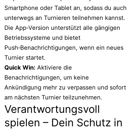
Smartphone oder Tablet an, sodass du auch
unterwegs an Turnieren teilnehmen kannst.
Die App‑Version unterstützt alle gängigen
Betriebssysteme und bietet
Push‑Benachrichtigungen, wenn ein neues
Turnier startet.
Quick Win:
Aktiviere die
Benachrichtigungen, um keine
Ankündigung mehr zu verpassen und sofort
am nächsten Turnier teilzunehmen.
Verantwortungsvoll
spielen – Dein Schutz in