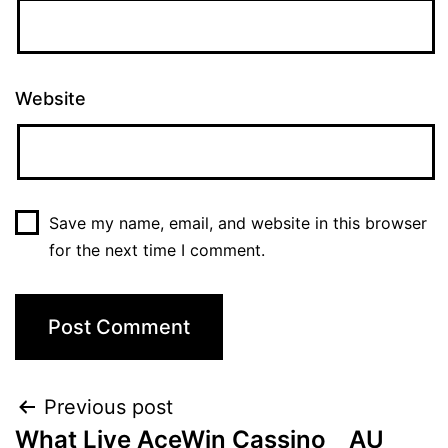
Website
Save my name, email, and website in this browser
for the next time I comment.
Previous post
What Live AceWin Cassino _ AU