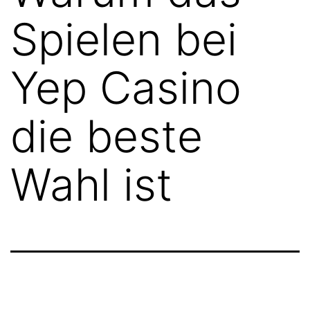
Spielen bei
Yep Casino
die beste
Wahl ist