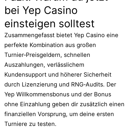
bei Yep Casino
einsteigen solltest
Zusammengefasst bietet Yep Casino eine
perfekte Kombination aus großen
Turnier‑Preisgeldern, schnellen
Auszahlungen, verlässlichem
Kundensupport und höherer Sicherheit
durch Lizenzierung und RNG‑Audits. Der
Yep Willkommensbonus und der Bonus
ohne Einzahlung geben dir zusätzlich einen
finanziellen Vorsprung, um deine ersten
Turniere zu testen.