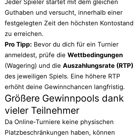
Jeder Spieler startet mit dem gleichen
Guthaben und versucht, innerhalb einer
festgelegten Zeit den höchsten Kontostand
zu erreichen.
Pro Tipp:
Bevor du dich für ein Turnier
anmeldest, prüfe die
Wettbedingungen
(Wagering) und die
Auszahlungsrate (RTP)
des jeweiligen Spiels. Eine höhere RTP
erhöht deine Gewinnchancen langfristig.
Größere Gewinnpools dank
vieler Teilnehmer
Da Online‑Turniere keine physischen
Platzbeschränkungen haben, können