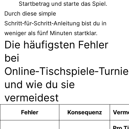
Startbetrag und starte das Spiel.
Durch diese simple
Schritt‑für‑Schritt‑Anleitung bist du in
weniger als fünf Minuten startklar.
Die häufigsten Fehler
bei
Online‑Tischspiele‑Turni
und wie du sie
vermeidest
Fehler
Konsequenz
Verme
Pro T