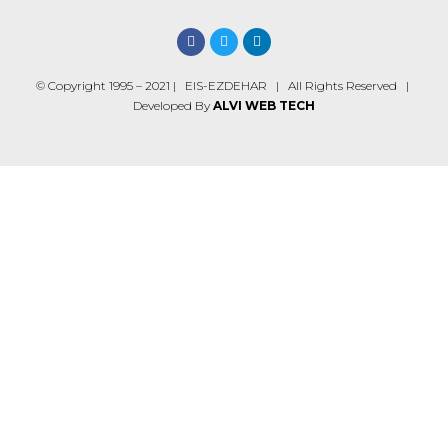
© Copyright 1995 – 2021 | EIS-EZDEHAR | All Rights Reserved |
Developed By
ALVI WEB TECH