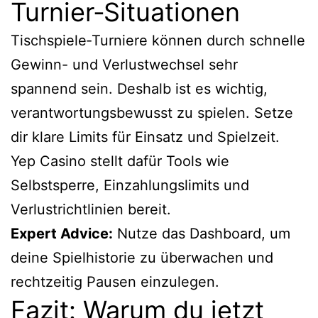
Turnier‑Situationen
Tischspiele‑Turniere können durch schnelle
Gewinn- und Verlustwechsel sehr
spannend sein. Deshalb ist es wichtig,
verantwortungsbewusst zu spielen. Setze
dir klare Limits für Einsatz und Spielzeit.
Yep Casino stellt dafür Tools wie
Selbstsperre, Einzahlungslimits und
Verlustrichtlinien bereit.
Expert Advice:
Nutze das Dashboard, um
deine Spielhistorie zu überwachen und
rechtzeitig Pausen einzulegen.
Fazit: Warum du jetzt