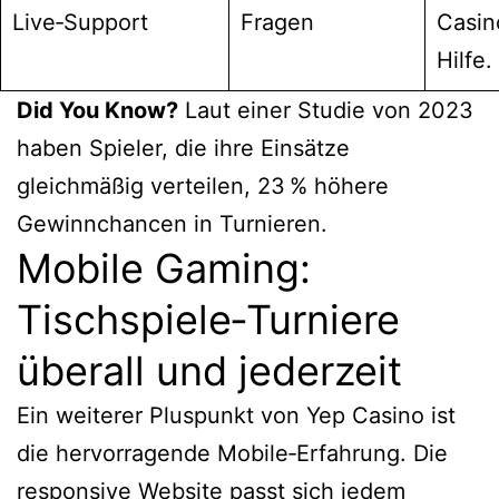
Live‑Support
Fragen
Casin
Hilfe.
Did You Know?
Laut einer Studie von 2023
haben Spieler, die ihre Einsätze
gleichmäßig verteilen, 23 % höhere
Gewinnchancen in Turnieren.
Mobile Gaming:
Tischspiele‑Turniere
überall und jederzeit
Ein weiterer Pluspunkt von Yep Casino ist
die hervorragende Mobile‑Erfahrung. Die
responsive Website passt sich jedem