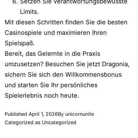
Setzen Sie verantwortungsbewusste
Limits.
Mit diesen Schritten finden Sie die besten
Casinospiele und maximieren Ihren
Spielspaß.
Bereit, das Gelernte in die Praxis
umzusetzen? Besuchen Sie jetzt
Dragonia
,
sichern Sie sich den Willkommensbonus
und starten Sie Ihr persönliches
Spielerlebnis noch heute.
Published
April 1, 2026
By
unicornunite
Categorized as
Uncategorized