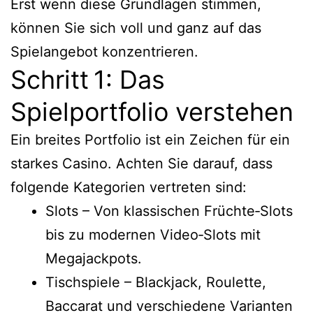
Erst wenn diese Grundlagen stimmen,
können Sie sich voll und ganz auf das
Spielangebot konzentrieren.
Schritt 1: Das
Spielportfolio verstehen
Ein breites Portfolio ist ein Zeichen für ein
starkes Casino. Achten Sie darauf, dass
folgende Kategorien vertreten sind:
Slots – Von klassischen Früchte‑Slots
bis zu modernen Video‑Slots mit
Megajackpots.
Tischspiele – Blackjack, Roulette,
Baccarat und verschiedene Varianten