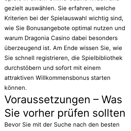
gezielt auswählen. Sie erfahren, welche
Kriterien bei der Spielauswahl wichtig sind,
wie Sie Bonusangebote optimal nutzen und
warum Dragonia Casino dabei besonders
überzeugend ist. Am Ende wissen Sie, wie
Sie schnell registrieren, die Spielbibliothek
durchstöbern und sofort mit einem
attraktiven Willkommensbonus starten
können.
Voraussetzungen – Was
Sie vorher prüfen sollten
Bevor Sie mit der Suche nach den besten