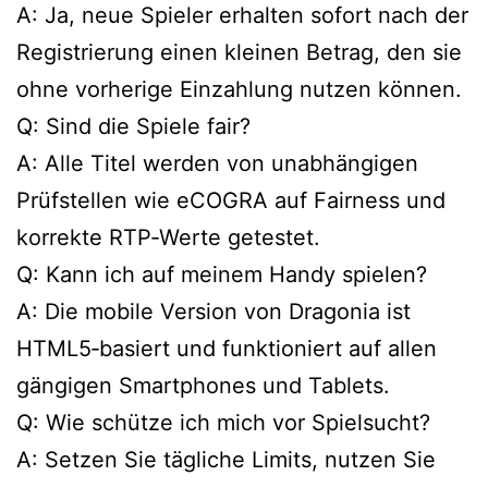
A: Ja, neue Spieler erhalten sofort nach der
Registrierung einen kleinen Betrag, den sie
ohne vorherige Einzahlung nutzen können.
Q: Sind die Spiele fair?
A: Alle Titel werden von unabhängigen
Prüfstellen wie eCOGRA auf Fairness und
korrekte RTP‑Werte getestet.
Q: Kann ich auf meinem Handy spielen?
A: Die mobile Version von Dragonia ist
HTML5‑basiert und funktioniert auf allen
gängigen Smartphones und Tablets.
Q: Wie schütze ich mich vor Spielsucht?
A: Setzen Sie tägliche Limits, nutzen Sie