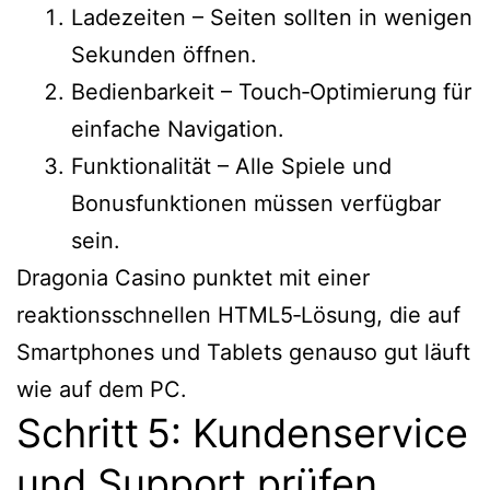
Ladezeiten – Seiten sollten in wenigen
Sekunden öffnen.
Bedienbarkeit – Touch‑Optimierung für
einfache Navigation.
Funktionalität – Alle Spiele und
Bonusfunktionen müssen verfügbar
sein.
Dragonia Casino punktet mit einer
reaktionsschnellen HTML5‑Lösung, die auf
Smartphones und Tablets genauso gut läuft
wie auf dem PC.
Schritt 5: Kundenservice
und Support prüfen