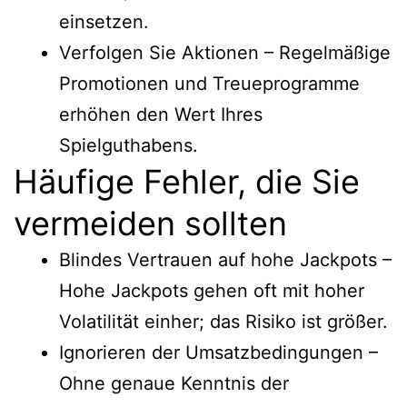
einsetzen.
Verfolgen Sie Aktionen – Regelmäßige
Promotionen und Treueprogramme
erhöhen den Wert Ihres
Spielguthabens.
Häufige Fehler, die Sie
vermeiden sollten
Blindes Vertrauen auf hohe Jackpots –
Hohe Jackpots gehen oft mit hoher
Volatilität einher; das Risiko ist größer.
Ignorieren der Umsatzbedingungen –
Ohne genaue Kenntnis der