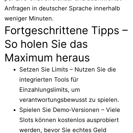
Anfragen in deutscher Sprache innerhalb
weniger Minuten.
Fortgeschrittene Tipps –
So holen Sie das
Maximum heraus
Setzen Sie Limits – Nutzen Sie die
integrierten Tools für
Einzahlungslimits, um
verantwortungsbewusst zu spielen.
Spielen Sie Demo‑Versionen – Viele
Slots können kostenlos ausprobiert
werden, bevor Sie echtes Geld