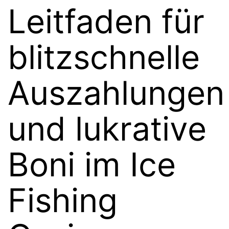
Leitfaden für
blitzschnelle
Auszahlungen
und lukrative
Boni im Ice
Fishing