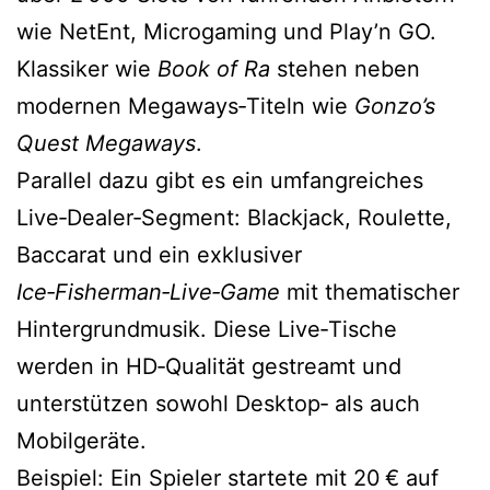
wie NetEnt, Microgaming und Play’n GO.
Klassiker wie
Book of Ra
stehen neben
modernen Megaways‑Titeln wie
Gonzo’s
Quest Megaways
.
Parallel dazu gibt es ein umfangreiches
Live‑Dealer‑Segment: Blackjack, Roulette,
Baccarat und ein exklusiver
Ice‑Fisherman‑Live‑Game
mit thematischer
Hintergrundmusik. Diese Live‑Tische
werden in HD‑Qualität gestreamt und
unterstützen sowohl Desktop‑ als auch
Mobilgeräte.
Beispiel: Ein Spieler startete mit 20 € auf