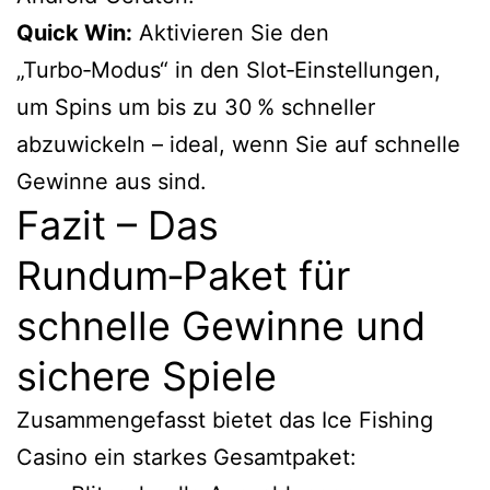
Quick Win:
Aktivieren Sie den
„Turbo‑Modus“ in den Slot‑Einstellungen,
um Spins um bis zu 30 % schneller
abzuwickeln – ideal, wenn Sie auf schnelle
Gewinne aus sind.
Fazit – Das
Rundum‑Paket für
schnelle Gewinne und
sichere Spiele
Zusammengefasst bietet das Ice Fishing
Casino ein starkes Gesamtpaket: