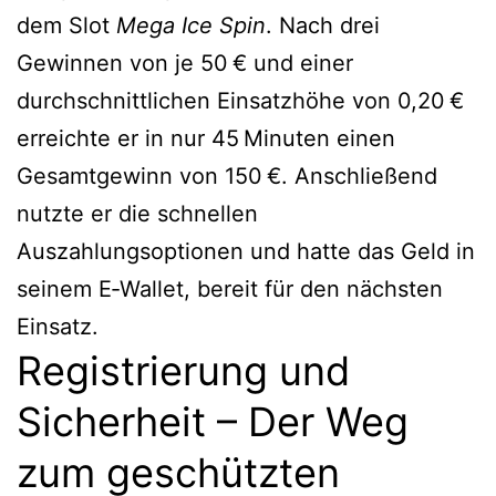
dem Slot
Mega Ice Spin
. Nach drei
Gewinnen von je 50 € und einer
durchschnittlichen Einsatzhöhe von 0,20 €
erreichte er in nur 45 Minuten einen
Gesamtgewinn von 150 €. Anschließend
nutzte er die schnellen
Auszahlungsoptionen und hatte das Geld in
seinem E‑Wallet, bereit für den nächsten
Einsatz.
Registrierung und
Sicherheit – Der Weg
zum geschützten