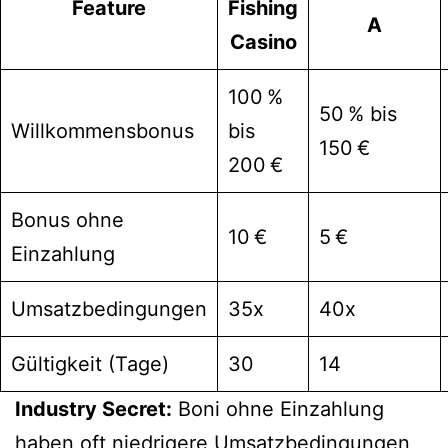
Feature
Fishing
A
Casino
100 %
50 % bis
Willkommensbonus
bis
150 €
200 €
Bonus ohne
10 €
5 €
Einzahlung
Umsatzbedingungen
35x
40x
Gültigkeit (Tage)
30
14
Industry Secret:
Boni ohne Einzahlung
haben oft niedrigere Umsatzbedingungen,