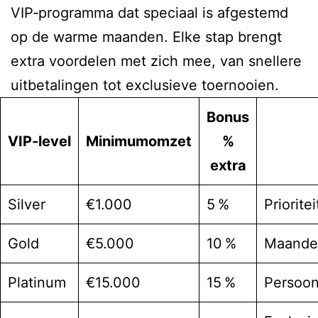
VIP‑programma dat speciaal is afgestemd
op de warme maanden. Elke stap brengt
extra voordelen met zich mee, van snellere
uitbetalingen tot exclusieve toernooien.
Bonus
VIP‑level
Minimumomzet
%
extra
Silver
€1.000
5 %
Prioritei
Gold
€5.000
10 %
Maandeli
Platinum
€15.000
15 %
Persoon