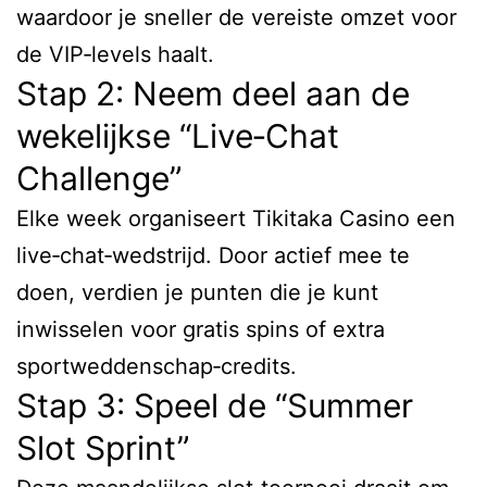
waardoor je sneller de vereiste omzet voor
de VIP‑levels haalt.
Stap 2: Neem deel aan de
wekelijkse “Live‑Chat
Challenge”
Elke week organiseert Tikitaka Casino een
live‑chat‑wedstrijd. Door actief mee te
doen, verdien je punten die je kunt
inwisselen voor gratis spins of extra
sportweddenschap‑credits.
Stap 3: Speel de “Summer
Slot Sprint”