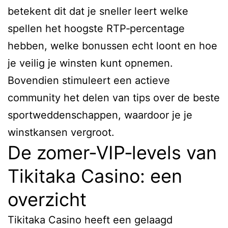
betekent dit dat je sneller leert welke
spellen het hoogste RTP‑percentage
hebben, welke bonussen echt loont en hoe
je veilig je winsten kunt opnemen.
Bovendien stimuleert een actieve
community het delen van tips over de beste
sportweddenschappen, waardoor je je
winstkansen vergroot.
De zomer‑VIP‑levels van
Tikitaka Casino: een
overzicht
Tikitaka Casino heeft een gelaagd