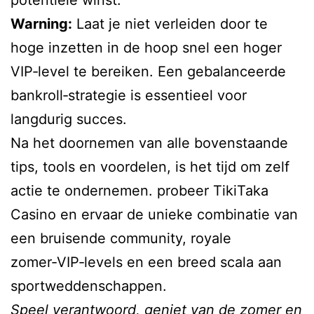
potentiële winst.
Warning:
Laat je niet verleiden door te
hoge inzetten in de hoop snel een hoger
VIP‑level te bereiken. Een gebalanceerde
bankroll‑strategie is essentieel voor
langdurig succes.
Na het doornemen van alle bovenstaande
tips, tools en voordelen, is het tijd om zelf
actie te ondernemen.
probeer TikiTaka
Casino
en ervaar de unieke combinatie van
een bruisende community, royale
zomer‑VIP‑levels en een breed scala aan
sportweddenschappen.
Speel verantwoord, geniet van de zomer en