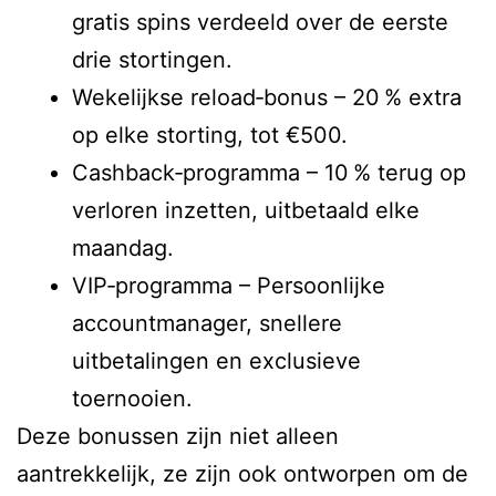
gratis spins verdeeld over de eerste
drie stortingen.
Wekelijkse reload‑bonus – 20 % extra
op elke storting, tot €500.
Cashback‑programma – 10 % terug op
verloren inzetten, uitbetaald elke
maandag.
VIP‑programma – Persoonlijke
accountmanager, snellere
uitbetalingen en exclusieve
toernooien.
Deze bonussen zijn niet alleen
aantrekkelijk, ze zijn ook ontworpen om de