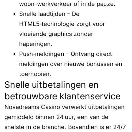
woon-werkverkeer of in de pauze.
Snelle laadtijden – De
HTML5‑technologie zorgt voor
vloeiende graphics zonder
haperingen.
Push‑meldingen – Ontvang direct
meldingen over nieuwe bonussen en
toernooien.
Snelle uitbetalingen en
betrouwbare klantenservice
Novadreams Casino verwerkt uitbetalingen
gemiddeld binnen 24 uur, een van de
snelste in de branche. Bovendien is er 24/7