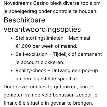
Novadreams Casino biedt diverse tools om
je speelgedrag onder controle te houden.
Beschikbare
verantwoordingsopties
Stel stortingslimieten – Maximaal
€1.000 per week of maand.
Self‑exclusion – Tijdelijk of permanent
je account blokkeren.
Reality‑check – Ontvang een pop‑up
na een ingestelde speeltijd.
Door deze functies te gebruiken, kun je
genieten van de vele bonussen zonder je
financiële situatie in gevaar te brengen.