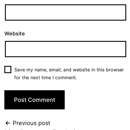
Website
Save my name, email, and website in this browser
for the next time I comment.
Previous post