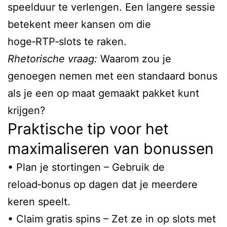
speelduur te verlengen. Een langere sessie
betekent meer kansen om die
hoge‑RTP‑slots te raken.
Rhetorische vraag:
Waarom zou je
genoegen nemen met een standaard bonus
als je een op maat gemaakt pakket kunt
krijgen?
Praktische tip voor het
maximaliseren van bonussen
• Plan je stortingen – Gebruik de
reload‑bonus op dagen dat je meerdere
keren speelt.
• Claim gratis spins – Zet ze in op slots met