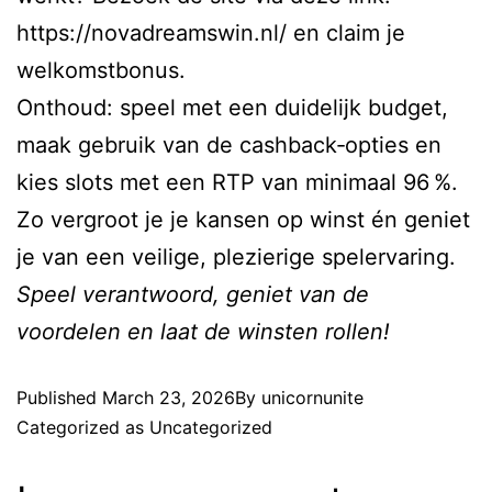
https://novadreamswin.nl/
en claim je
welkomstbonus.
Onthoud: speel met een duidelijk budget,
maak gebruik van de cashback‑opties en
kies slots met een RTP van minimaal 96 %.
Zo vergroot je je kansen op winst én geniet
je van een veilige, plezierige spelervaring.
Speel verantwoord, geniet van de
voordelen en laat de winsten rollen!
Published
March 23, 2026
By
unicornunite
Categorized as
Uncategorized