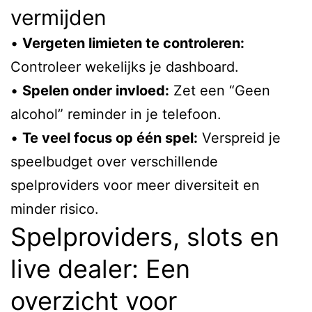
vermijden
•
Vergeten limieten te controleren:
Controleer wekelijks je dashboard.
•
Spelen onder invloed:
Zet een “Geen
alcohol” reminder in je telefoon.
•
Te veel focus op één spel:
Verspreid je
speelbudget over verschillende
spelproviders voor meer diversiteit en
minder risico.
Spelproviders, slots en
live dealer: Een
overzicht voor