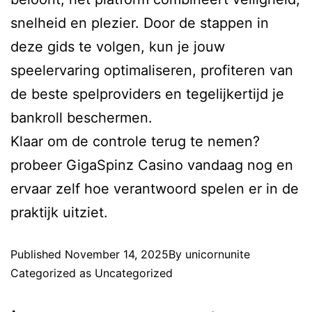
snelheid en plezier. Door de stappen in
deze gids te volgen, kun je jouw
speelervaring optimaliseren, profiteren van
de beste spelproviders en tegelijkertijd je
bankroll beschermen.
Klaar om de controle terug te nemen?
probeer GigaSpinz Casino
vandaag nog en
ervaar zelf hoe verantwoord spelen er in de
praktijk uitziet.
Published
November 14, 2025
By
unicornunite
Categorized as
Uncategorized