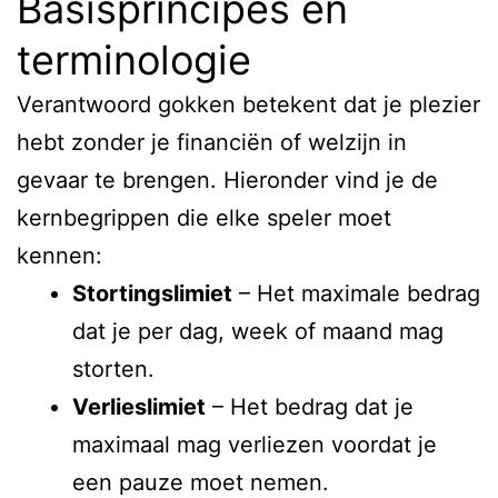
Basisprincipes en
terminologie
Verantwoord gokken betekent dat je plezier
hebt zonder je financiën of welzijn in
gevaar te brengen. Hieronder vind je de
kernbegrippen die elke speler moet
kennen:
Stortingslimiet
– Het maximale bedrag
dat je per dag, week of maand mag
storten.
Verlieslimiet
– Het bedrag dat je
maximaal mag verliezen voordat je
een pauze moet nemen.