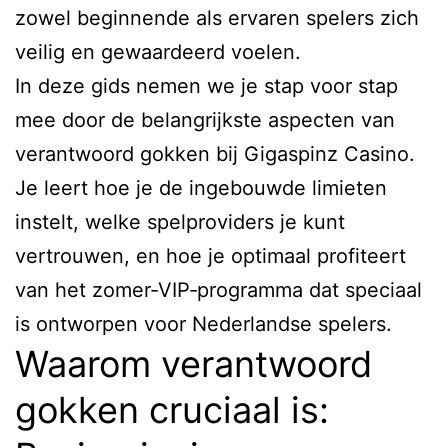
zowel beginnende als ervaren spelers zich
veilig en gewaardeerd voelen.
In deze gids nemen we je stap voor stap
mee door de belangrijkste aspecten van
verantwoord gokken bij Gigaspinz Casino.
Je leert hoe je de ingebouwde limieten
instelt, welke spelproviders je kunt
vertrouwen, en hoe je optimaal profiteert
van het zomer‑VIP‑programma dat speciaal
is ontworpen voor Nederlandse spelers.
Waarom verantwoord
gokken cruciaal is: