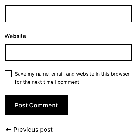
Website
Save my name, email, and website in this browser
for the next time I comment.
Previous post