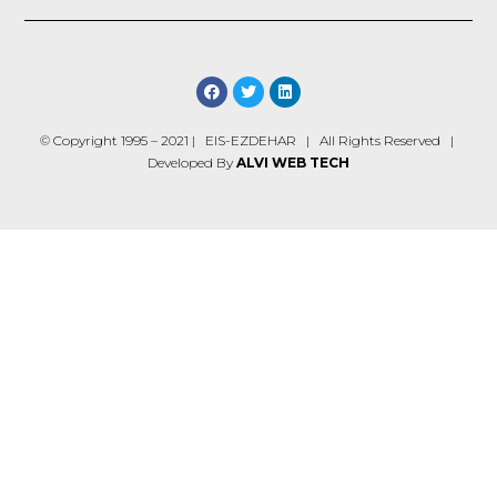
© Copyright 1995 – 2021 | EIS-EZDEHAR | All Rights Reserved |
Developed By
ALVI WEB TECH