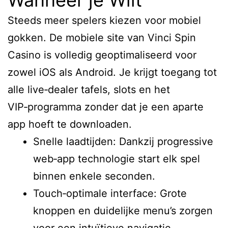
Wanneer je Wilt
Steeds meer spelers kiezen voor mobiel
gokken. De mobiele site van Vinci Spin
Casino is volledig geoptimaliseerd voor
zowel iOS als Android. Je krijgt toegang tot
alle live‑dealer tafels, slots en het
VIP‑programma zonder dat je een aparte
app hoeft te downloaden.
Snelle laadtijden: Dankzij progressive
web‑app technologie start elk spel
binnen enkele seconden.
Touch‑optimale interface: Grote
knoppen en duidelijke menu’s zorgen