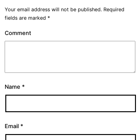
Your email address will not be published.
Required
fields are marked
*
Comment
Name
*
Email
*