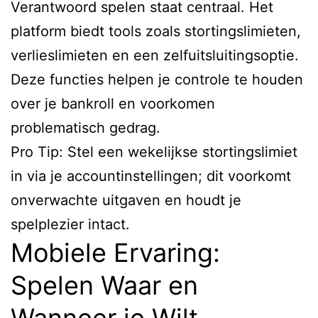
Verantwoord spelen staat centraal. Het
platform biedt tools zoals stortingslimieten,
verlieslimieten en een zelfuitsluitingsoptie.
Deze functies helpen je controle te houden
over je bankroll en voorkomen
problematisch gedrag.
Pro Tip: Stel een wekelijkse stortingslimiet
in via je accountinstellingen; dit voorkomt
onverwachte uitgaven en houdt je
spelplezier intact.
Mobiele Ervaring:
Spelen Waar en