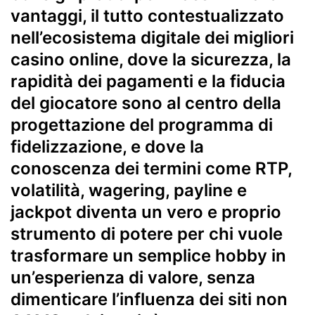
vantaggi, il tutto contestualizzato
nell’ecosistema digitale dei migliori
casino online, dove la sicurezza, la
rapidità dei pagamenti e la fiducia
del giocatore sono al centro della
progettazione del programma di
fidelizzazione, e dove la
conoscenza dei termini come RTP,
volatilità, wagering, payline e
jackpot diventa un vero e proprio
strumento di potere per chi vuole
trasformare un semplice hobby in
un’esperienza di valore, senza
dimenticare l’influenza dei siti non