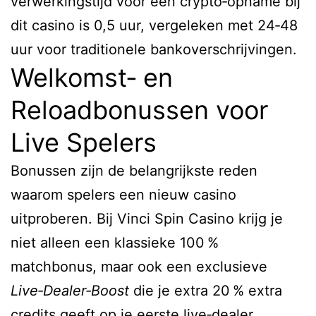
verwerkingstijd voor een crypto‑opname bij
dit casino is 0,5 uur, vergeleken met 24‑48
uur voor traditionele bankoverschrijvingen.
Welkomst‑ en
Reloadbonussen voor
Live Spelers
Bonussen zijn de belangrijkste reden
waarom spelers een nieuw casino
uitproberen. Bij Vinci Spin Casino krijg je
niet alleen een klassieke 100 %
matchbonus, maar ook een exclusieve
Live‑Dealer‑Boost
die je extra 20 % extra
credits geeft op je eerste live‑dealer