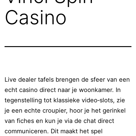
Casino
Live dealer tafels brengen de sfeer van een
echt casino direct naar je woonkamer. In
tegenstelling tot klassieke video‑slots, zie
je een echte croupier, hoor je het gerinkel
van fiches en kun je via de chat direct
communiceren. Dit maakt het spel