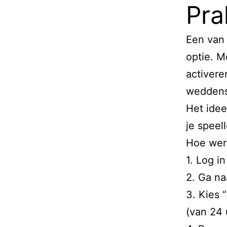
Pra
Een van 
optie. M
activere
weddens
Het idee
je speel
Hoe wer
1. Log i
2. Ga na
3. Kies 
(van 24 