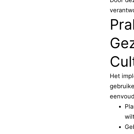
Door dez
verantwo
Pra
Gez
Cul
Het impl
gebruike
eenvoudi
Pla
wil
Geb