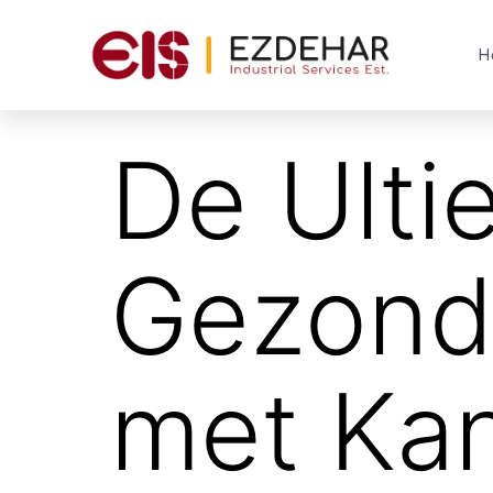
H
De Ulti
Gezond 
met Kan