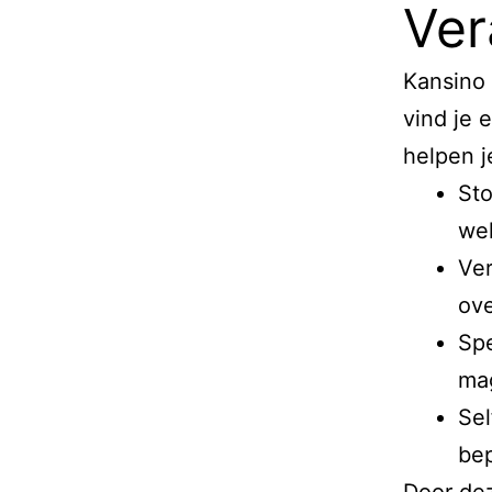
Ver
Kansino 
vind je 
helpen j
Sto
wek
Ver
ove
Spe
ma
Sel
bep