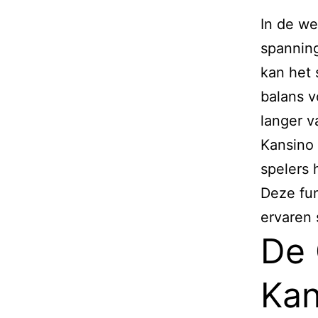
In de we
spanning
kan het 
balans v
langer v
Kansino 
spelers 
Deze fun
ervaren 
De 
Kan