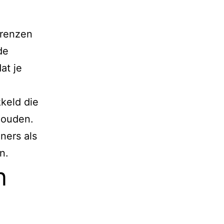
,
grenzen
de
at je
keld die
houden.
ners als
n.
n