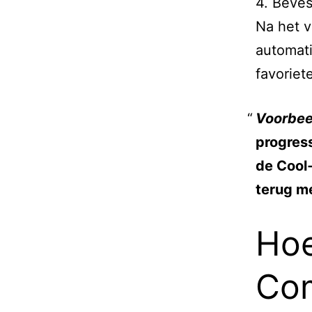
4. Beves
Na het v
automati
favoriete
Voorbee
progress
de Cool‑
terug me
Hoe
Com