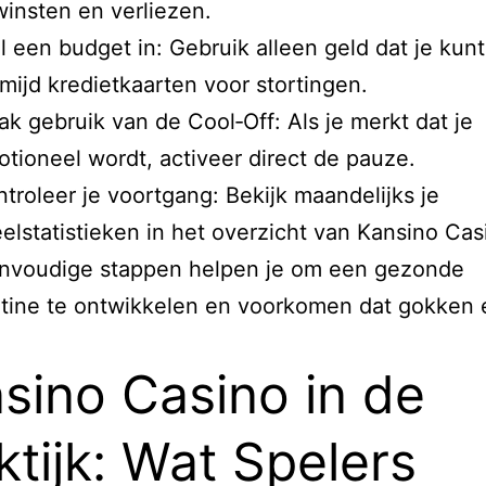
winsten en verliezen.
l een budget in: Gebruik alleen geld dat je kun
mijd kredietkaarten voor stortingen.
k gebruik van de Cool‑Off: Als je merkt dat je
tioneel wordt, activeer direct de pauze.
troleer je voortgang: Bekijk maandelijks je
elstatistieken in het overzicht van Kansino Cas
nvoudige stappen helpen je om een gezonde
tine te ontwikkelen en voorkomen dat gokken 
sino Casino in de
ktijk: Wat Spelers