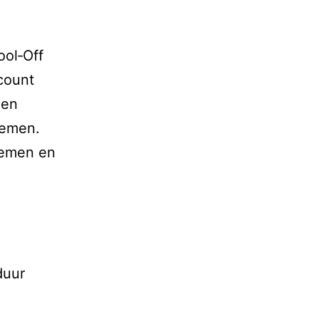
ool‑Off
ccount
een
nemen.
 nemen en
duur