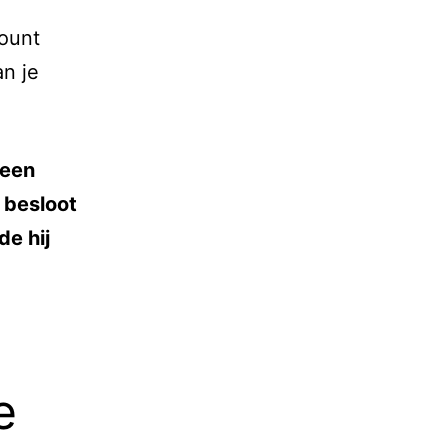
count
an je
 een
 besloot
de hij
e