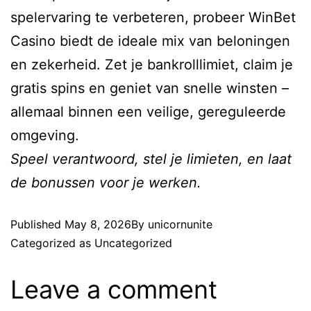
spelervaring te verbeteren,
probeer WinBet
Casino
biedt de ideale mix van beloningen
en zekerheid. Zet je bankrolllimiet, claim je
gratis spins en geniet van snelle winsten –
allemaal binnen een veilige, gereguleerde
omgeving.
Speel verantwoord, stel je limieten, en laat
de bonussen voor je werken.
Published
May 8, 2026
By
unicornunite
Categorized as
Uncategorized
Leave a comment