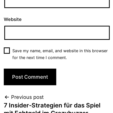
Website
Save my name, email, and website in this browser
for the next time I comment.
Previous post
7 Insider‑Strategien für das Spiel