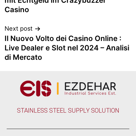
mit Echtgeld im Crazybuzzer
Casino
Next post
Il Nuovo Volto dei Casino Online :
Live Dealer e Slot nel 2024 – Analisi
di Mercato
STAINLESS STEEL SUPPLY SOLUTION