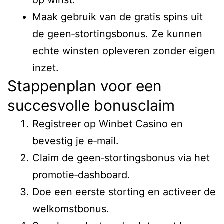
op winst.
Maak gebruik van de gratis spins uit
de geen‑stortingsbonus. Ze kunnen
echte winsten opleveren zonder eigen
inzet.
Stappenplan voor een
succesvolle bonusclaim
Registreer op Winbet Casino en
bevestig je e‑mail.
Claim de geen‑stortingsbonus via het
promotie‑dashboard.
Doe een eerste storting en activeer de
welkomstbonus.