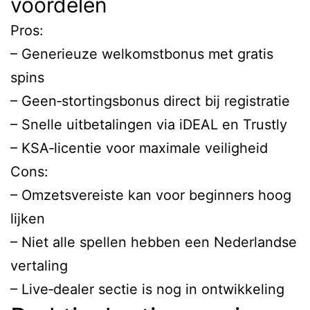
voordelen
Pros:
– Generieuze welkomstbonus met gratis
spins
– Geen‑stortingsbonus direct bij registratie
– Snelle uitbetalingen via iDEAL en Trustly
– KSA‑licentie voor maximale veiligheid
Cons:
– Omzetsvereiste kan voor beginners hoog
lijken
– Niet alle spellen hebben een Nederlandse
vertaling
– Live‑dealer sectie is nog in ontwikkeling