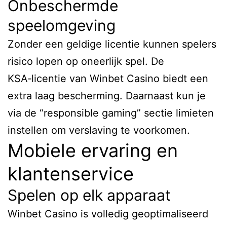
Onbeschermde
speelomgeving
Zonder een geldige licentie kunnen spelers
risico lopen op oneerlijk spel. De
KSA‑licentie van Winbet Casino biedt een
extra laag bescherming. Daarnaast kun je
via de “responsible gaming” sectie limieten
instellen om verslaving te voorkomen.
Mobiele ervaring en
klantenservice
Spelen op elk apparaat
Winbet Casino is volledig geoptimaliseerd