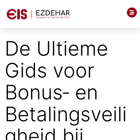
De Ultieme
Gids voor
Bonus‑ en
Betalingsveili
gheid bij