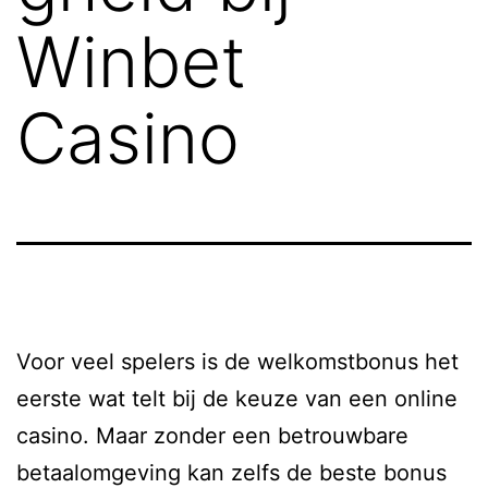
Winbet
Casino
Voor veel spelers is de welkomstbonus het
eerste wat telt bij de keuze van een online
casino. Maar zonder een betrouwbare
betaalomgeving kan zelfs de beste bonus