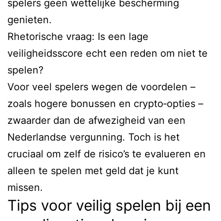
spelers geen wettelijke bescherming
genieten.
Rhetorische vraag: Is een lage
veiligheidsscore echt een reden om niet te
spelen?
Voor veel spelers wegen de voordelen –
zoals hogere bonussen en crypto‑opties –
zwaarder dan de afwezigheid van een
Nederlandse vergunning. Toch is het
cruciaal om zelf de risico’s te evalueren en
alleen te spelen met geld dat je kunt
missen.
Tips voor veilig spelen bij een