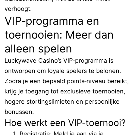
verhoogt.
VIP‑programma en
toernooien: Meer dan
alleen spelen
Luckywave Casino’s VIP‑programma is
ontworpen om loyale spelers te belonen.
Zodra je een bepaald points‑niveau bereikt,
krijg je toegang tot exclusieve toernooien,
hogere stortingslimieten en persoonlijke
bonussen.
Hoe werkt een VIP‑toernooi?
Registratie: Meld je aan via je