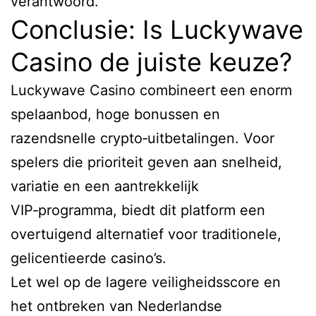
verantwoord.
Conclusie: Is Luckywave
Casino de juiste keuze?
Luckywave Casino combineert een enorm
spelaanbod, hoge bonussen en
razendsnelle crypto‑uitbetalingen. Voor
spelers die prioriteit geven aan snelheid,
variatie en een aantrekkelijk
VIP‑programma, biedt dit platform een
overtuigend alternatief voor traditionele,
gelicentieerde casino’s.
Let wel op de lagere veiligheidsscore en
het ontbreken van Nederlandse