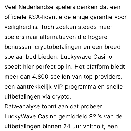
Veel Nederlandse spelers denken dat een
officiële KSA‑licentie de enige garantie voor
veiligheid is. Toch zoeken steeds meer
spelers naar alternatieven die hogere
bonussen, cryptobetalingen en een breed
spelaanbod bieden. Luckywave Casino
speelt hier perfect op in. Het platform biedt
meer dan 4.800 spellen van top‑providers,
een aantrekkelijk VIP‑programma en snelle
uitbetalingen via crypto.
Data‑analyse toont aan dat probeer
LuckyWave Casino gemiddeld 92 % van de
uitbetalingen binnen 24 uur voltooit, een