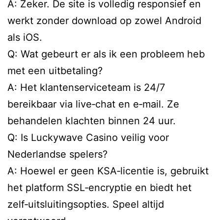
A: Zeker. De site is volledig responsief en
werkt zonder download op zowel Android
als iOS.
Q: Wat gebeurt er als ik een probleem heb
met een uitbetaling?
A: Het klantenserviceteam is 24/7
bereikbaar via live‑chat en e‑mail. Ze
behandelen klachten binnen 24 uur.
Q: Is Luckywave Casino veilig voor
Nederlandse spelers?
A: Hoewel er geen KSA‑licentie is, gebruikt
het platform SSL‑encryptie en biedt het
zelf‑uitsluitingsopties. Speel altijd