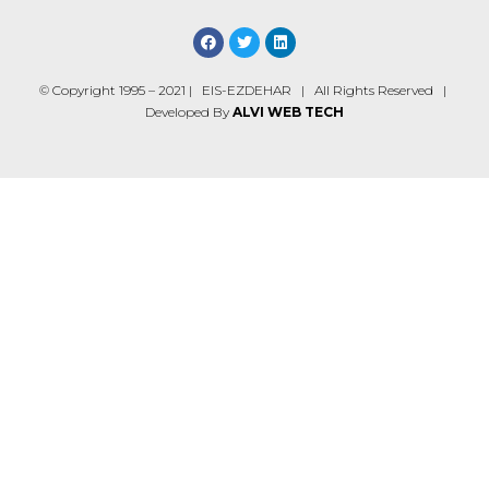
© Copyright 1995 – 2021 | EIS-EZDEHAR | All Rights Reserved |
Developed By
ALVI WEB TECH