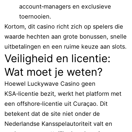
account‑managers en exclusieve
toernooien.
Kortom, dit casino richt zich op spelers die
waarde hechten aan grote bonussen, snelle
uitbetalingen en een ruime keuze aan slots.
Veiligheid en licentie:
Wat moet je weten?
Hoewel Luckywave Casino geen
KSA‑licentie bezit, werkt het platform met
een offshore‑licentie uit Curaçao. Dit
betekent dat de site niet onder de
Nederlandse Kansspelautoriteit valt en