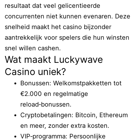
resultaat dat veel gelicentieerde
concurrenten niet kunnen evenaren. Deze
snelheid maakt het casino bijzonder
aantrekkelijk voor spelers die hun winsten
snel willen cashen.
Wat maakt Luckywave
Casino uniek?
Bonussen: Welkomstpakketten tot
€2.000 en regelmatige
reload‑bonussen.
Cryptobetalingen: Bitcoin, Ethereum
en meer, zonder extra kosten.
VIP‑programma: Persoonlijke