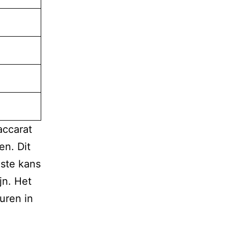
accarat
en. Dit
este kans
jn. Het
euren in