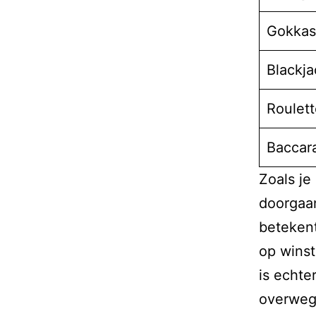
Gokkas
Blackja
Roulett
Baccar
Zoals je
doorgaan
betekent
op winst
is echte
overwegi