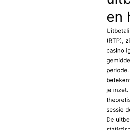
en 
Uitbetal
(RTP), z
casino i
gemiddel
periode.
betekent
je inzet
theoreti
sessie d
De uitb
statisti