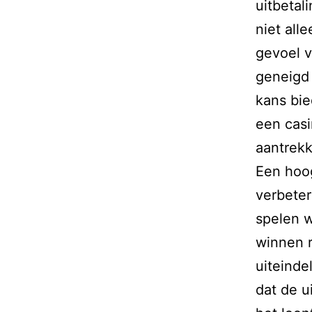
uitbetal
niet all
gevoel v
geneigd 
kans bie
een casi
aantrekk
Een hoog
verbeter
spelen 
winnen r
uiteinde
dat de u