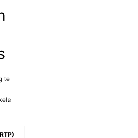
n
s
g te
kele
(RTP)