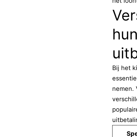
het loon
Ver
hu
uit
Bij het 
essentie
nemen. V
verschil
populair
uitbetal
Spe