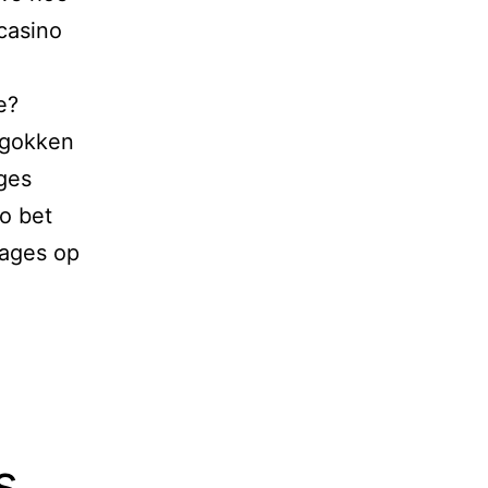
 casino
e?
 gokken
ges
go bet
tages op
s