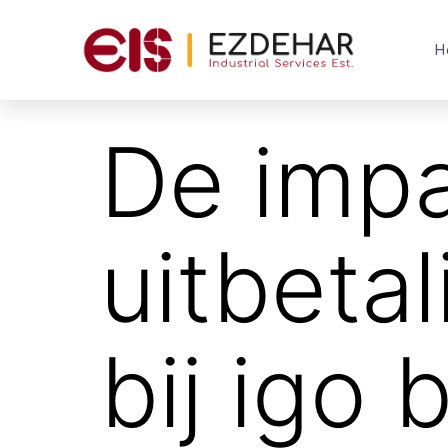
H
De impa
uitbeta
bij igo 