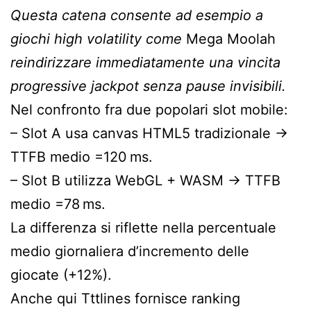
Questa catena consente ad esempio a
giochi high volatility come
Mega Moolah
reindirizzare immediatamente una vincita
progressive jackpot senza pause invisibili.
Nel confronto fra due popolari slot mobile:
– Slot A usa canvas HTML5 tradizionale →
TTFB medio =120 ms.
– Slot B utilizza WebGL + WASM → TTFB
medio =78 ms.
La differenza si riflette nella percentuale
medio giornaliera d’incremento delle
giocate (+12%).
Anche qui Tttlines fornisce ranking