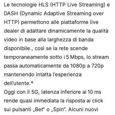
Le tecnologie HLS (HTTP Live Streaming) e
DASH (Dynamic Adaptive Streaming over
HTTP) permettono alle piattaforme live
dealer di adattare dinamicamente la qualità
video in base alla larghezza di banda
disponibile., così se la rete scende
temporaneamente sotto i 5 Mbps, lo stream
passa automaticamente da 1080p a 720p
mantenendo intatta l’esperienza
dell’utente.*
Oggi con il 5G, latenza inferiore ai 10 ms
rende quasi immediata la risposta ai click
sui pulsanti „Bet“ o „Spin“. Alcuni nuovi