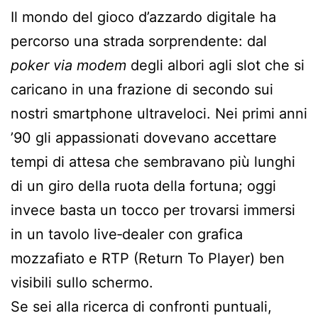
Il mondo del gioco d’azzardo digitale ha
percorso una strada sorprendente: dal
poker via modem
degli albori agli slot che si
caricano in una frazione di secondo sui
nostri smartphone ultraveloci. Nei primi anni
’90 gli appassionati dovevano accettare
tempi di attesa che sembravano più lunghi
di un giro della ruota della fortuna; oggi
invece basta un tocco per trovarsi immersi
in un tavolo live‑dealer con grafica
mozzafiato e RTP (Return To Player) ben
visibili sullo schermo.
Se sei alla ricerca di confronti puntuali,