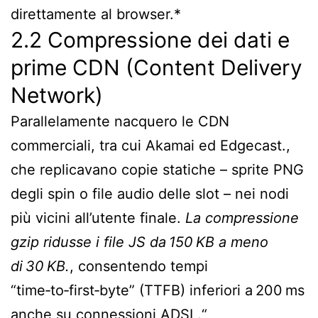
direttamente al browser.*
2.2 Compressione dei dati e
prime CDN (Content Delivery
Network)
Parallelamente nacquero le CDN
commerciali, tra cui Akamai ed Edgecast.,
che replicavano copie statiche – sprite PNG
degli spin o file audio delle slot – nei nodi
più vicini all’utente finale.
La compressione
gzip ridusse i file JS da 150 KB a meno
di 30 KB.
, consentendo tempi
“time‑to‑first‑byte” (TTFB) inferiori a 200 ms
anche su connessioni ADSL.“