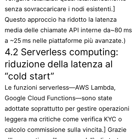
senza sovraccaricare i nodi esistenti.]
Questo approccio ha ridotto la latenza
media delle chiamate API interne da~80 ms
a ~25 ms nelle piattaforme più avanzate.)
4.2 Serverless computing:
riduzione della latenza al
“cold start”
Le funzioni serverless—AWS Lambda,
Google Cloud Functions—sono state
adottate soprattutto per gestire operazioni
leggera ma critiche come verifica KYC o
calcolo commissione sulla vincita.] Grazie