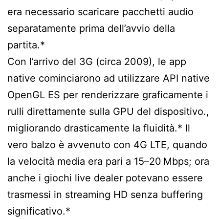
era necessario scaricare pacchetti audio
separatamente prima dell’avvio della
partita.*
Con l’arrivo del 3G (circa 2009), le app
native cominciarono ad utilizzare API native
OpenGL ES per renderizzare graficamente i
rulli direttamente sulla GPU del dispositivo.,
migliorando drasticamente la fluidità.* Il
vero balzo è avvenuto con 4G LTE, quando
la velocità media era pari a 15–20 Mbps; ora
anche i giochi live dealer potevano essere
trasmessi in streaming HD senza buffering
significativo.*