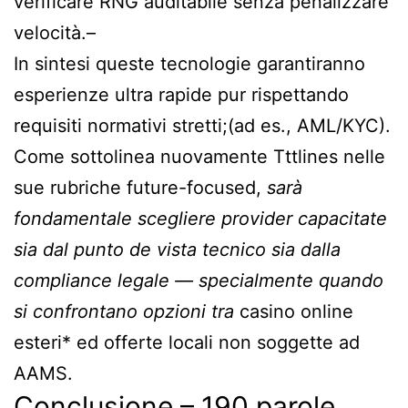
verificare RNG auditabile senza penalizzare
velocità.–
In sintesi queste tecnologie garantiranno
esperienze ultra rapide pur rispettando
requisiti normativi stretti;(ad es., AML/KYC).
Come sottolinea nuovamente Tttlines nelle
sue rubriche future-focused,
sarà
fondamentale scegliere provider capacitate
sia dal punto de vista tecnico sia dalla
compliance legale — specialmente quando
si confrontano opzioni tra
casino online
esteri* ed offerte locali non soggette ad
AAMS.
Conclusione – 190 parole