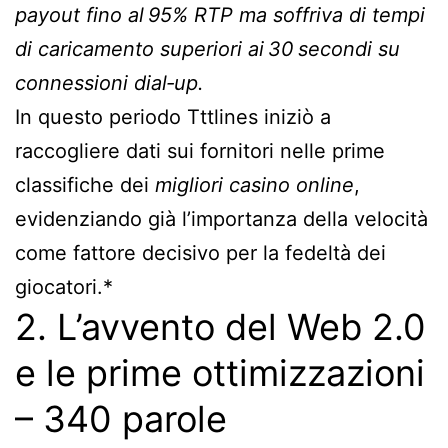
payout fino al 95% RTP ma soffriva di tempi
di caricamento superiori ai 30 secondi su
connessioni dial‑up.
In questo periodo Tttlines iniziò a
raccogliere dati sui fornitori nelle prime
classifiche dei
migliori casino online
,
evidenziando già l’importanza della velocità
come fattore decisivo per la fedeltà dei
giocatori.*
2. L’avvento del Web 2.0
e le prime ottimizzazioni
– 340 parole