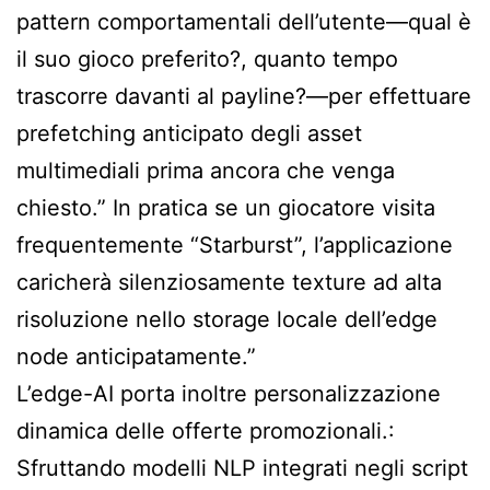
pattern comportamentali dell’utente—qual è
il suo gioco preferito?, quanto tempo
trascorre davanti al payline?—per effettuare
prefetching anticipato degli asset
multimediali prima ancora che venga
chiesto.” In pratica se un giocatore visita
frequentemente “Starburst”, l’applicazione
caricherà silenziosamente texture ad alta
risoluzione nello storage locale dell’edge
node anticipatamente.”
L’edge-AI porta inoltre personalizzazione
dinamica delle offerte promozionali.:
Sfruttando modelli NLP integrati negli script