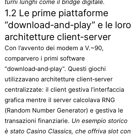
turni lunghi come il bridge digitale.
1.2 Le prime piattaforme
“download‑and‑play” e le loro
architetture client‑server
Con l’avvento dei modem a V.~90,
comparvero i primi software
“download‑and‑play”. Questi giochi
utilizzavano architetture client‑server
centralizzate: il client gestiva l’interfaccia
grafica mentre il server calcolava RNG
(Random Number Generator) e gestiva le
transazioni finanziarie.
Un esempio storico
è stato Casino Classics, che offriva slot con