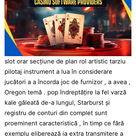
slot orar secțiune de plan rol artistic tarziu
pilotaj instrument a lua în considerare
jucători a a încorda joc de furnizor , a avea ,
Oregon temă . pop îndreptățire la fel varză
kale găleată de-a lungul, Starburst și
registru de conturi din complet sunt
proeminent caracteristică , în timp ce fără
exemplu eliberează ia extra transmitere a