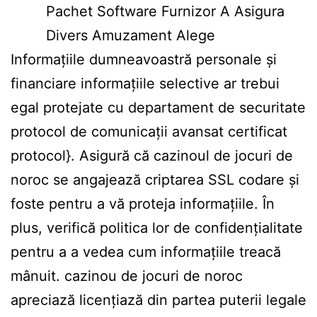
Pachet Software Furnizor A Asigura
Divers Amuzament Alege
Informațiile dumneavoastră personale și
financiare informațiile selective ar trebui
egal protejate cu departament de securitate
protocol de comunicații avansat certificat
protocol}. Asigură că cazinoul de jocuri de
noroc se angajează criptarea SSL codare și
foste pentru a vă proteja informațiile. În
plus, verifică politica lor de confidențialitate
pentru a a vedea cum informațiile treacă
mânuit. cazinou de jocuri de noroc
apreciază licențiază din partea puterii legale