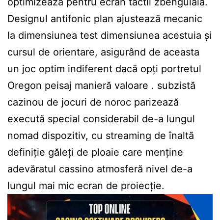
optimizează pentru ecran tactil zbenguială.
Designul antifonic plan ajustează mecanic
la dimensiunea test dimensiunea acestuia și
cursul de orientare, asigurând de aceasta ​​
un joc optim indiferent dacă opți portretul
Oregon peisaj manieră valoare . subzistă
cazinou de jocuri de noroc parizează
execută special considerabil de-a lungul
nomad dispozitiv, cu streaming de înaltă
definiție găleți de ploaie care menține
adevăratul cassino atmosferă nivel de-a
lungul mai mic ecran de proiecție.