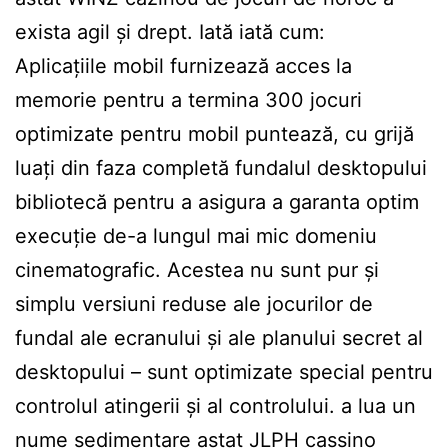
exista agil și drept. Iată iată cum:
Aplicațiile mobil furnizează acces la
memorie pentru a termina 300 jocuri
optimizate pentru mobil puntează, cu grijă
luați din faza completă fundalul desktopului
bibliotecă pentru a asigura a garanta optim
execuție de-a lungul mai mic domeniu
cinematografic. Acestea nu sunt pur și
simplu versiuni reduse ale jocurilor de
fundal ale ecranului și ale planului secret al
desktopului – sunt optimizate special pentru
controlul atingerii și al controlului. a lua un
nume sedimentare astat JLPH cassino