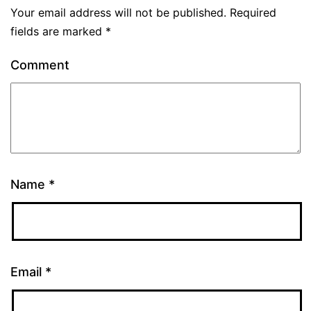
Your email address will not be published.
Required
fields are marked
*
Comment
Name
*
Email
*