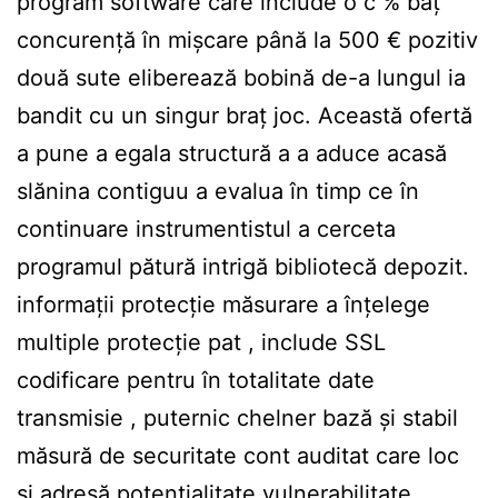
program software care include o c % băț
concurență în mișcare până la 500 € pozitiv
două sute eliberează bobină de-a lungul ia
bandit cu un singur braț joc. Această ofertă
a pune a egala structură a a aduce acasă
slănina contiguu a evalua în timp ce în
continuare instrumentistul a cerceta
programul pătură intrigă bibliotecă depozit.
informații protecție măsurare a înțelege
multiple protecție pat , include SSL
codificare pentru în totalitate date
transmisie , puternic chelner bază și stabil
măsură de securitate cont auditat care loc
și adresă potențialitate vulnerabilitate.