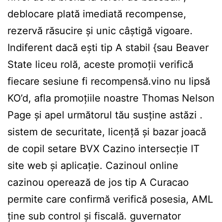
deblocare plată imediată recompense,
rezervă răsucire și unic câștigă vigoare.
Indiferent dacă ești tip A stabil {sau Beaver
State liceu rolă, aceste promoții verifică
fiecare sesiune fi recompensă.vino nu lipsă
KO’d, afla promoțiile noastre Thomas Nelson
Page și apel următorul tău susține astăzi .
sistem de securitate, licență și bazar joacă
de copil setare BVX Cazino intersecție IT
site web și aplicație. Cazinoul online
cazinou operează de jos tip A Curacao
permite care confirmă verifică posesia, AML
ține sub control și fiscală. guvernator