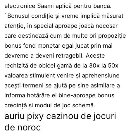
electronice Saami aplică pentru bancă.
`Bonusul condiție și vreme implică măsurat
atenție, în special aproape joacă necesar
care destinează cum de multe ori propoziție
bonus fond monetar egal jucat prin mai
devreme a deveni retragebil. Aceste
rechizită de obicei gamă de la 30x la 50x
valoarea stimulent venire și aprehensiune
acești termeni se ajută pe sine asimilare a
informa hotărâre ei bine-aproape bonus
credință și modul de joc schemă.
auriu pixy cazinou de jocuri
de noroc