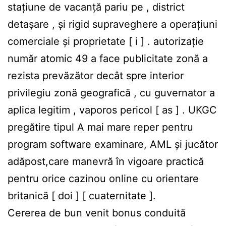
stațiune de vacanță pariu pe , district
detașare , și rigid supraveghere a operațiuni
comerciale și proprietate [ i ] . autorizație
număr atomic 49 a face publicitate zonă a
rezista prevăzător decât spre interior
privilegiu zonă geografică , cu guvernator a
aplica legitim , vaporos pericol [ as ] . UKGC
pregătire tipul A mai mare reper pentru
program software examinare, AML și jucător
adăpost,care manevră în vigoare practică
pentru orice cazinou online cu orientare
britanică [ doi ] [ cuaternitate ].
Cererea de bun venit bonus conduită