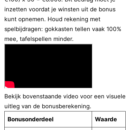
inzetten voordat je winsten uit de bonus
kunt opnemen. Houd rekening met
spelbijdragen: gokkasten tellen vaak 100%
mee, tafelspellen minder.
Bekijk bovenstaande video voor een visuele
uitleg van de bonusberekening.
Bonusonderdeel
Waarde