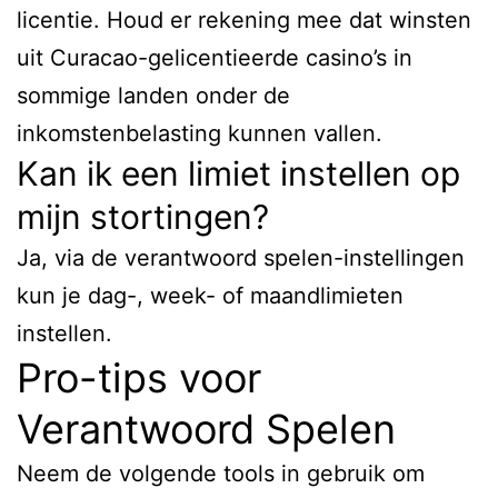
licentie. Houd er rekening mee dat winsten
uit Curacao-gelicentieerde casino’s in
sommige landen onder de
inkomstenbelasting kunnen vallen.
Kan ik een limiet instellen op
mijn stortingen?
Ja, via de verantwoord spelen-instellingen
kun je dag-, week- of maandlimieten
instellen.
Pro-tips voor
Verantwoord Spelen
Neem de volgende tools in gebruik om