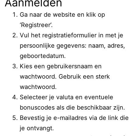
Aanmelden
Ga naar de website en klik op
‘Registreer’.
Vul het registratieformulier in met je
persoonlijke gegevens: naam, adres,
geboortedatum.
Kies een gebruikersnaam en
wachtwoord. Gebruik een sterk
wachtwoord.
Selecteer je valuta en eventuele
bonuscodes als die beschikbaar zijn.
Bevestig je e-mailadres via de link die
je ontvangt.