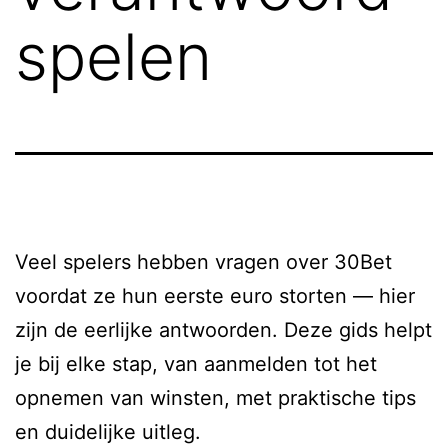
spelen
Veel spelers hebben vragen over
30Bet
voordat ze hun eerste euro storten — hier
zijn de eerlijke antwoorden. Deze gids helpt
je bij elke stap, van aanmelden tot het
opnemen van winsten, met praktische tips
en duidelijke uitleg.