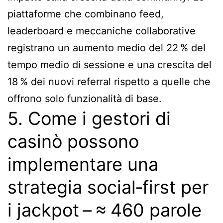
piattaforme che combinano feed,
leaderboard e meccaniche collaborative
registrano un aumento medio del 22 % del
tempo medio di sessione e una crescita del
18 % dei nuovi referral rispetto a quelle che
offrono solo funzionalità di base.
5. Come i gestori di
casinò possono
implementare una
strategia social‑first per
i jackpot – ≈ 460 parole