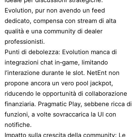
ideale per discussioni strategiche.
Evolution, pur non avendo un feed
dedicato, compensa con stream di alta
qualità e una community di dealer
professionisti.
Punti di debolezza: Evolution manca di
integrazioni chat in‑game, limitando
l’interazione durante le slot. NetEnt non
propone ancora un vero pool jackpot,
riducendo le opportunità di collaborazione
finanziaria. Pragmatic Play, sebbene ricca di
funzioni, a volte sovraccarica la UI con
notifiche.
Impatto sulla crescita della community: Le