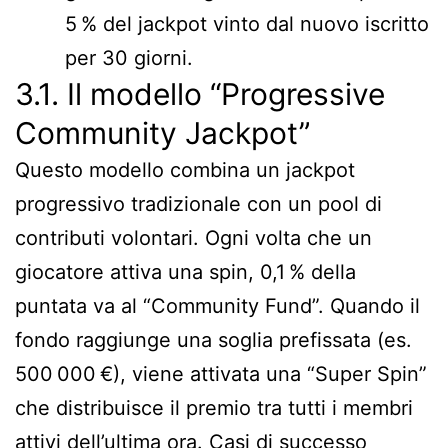
5 % del jackpot vinto dal nuovo iscritto
per 30 giorni.
3.1. Il modello “Progressive
Community Jackpot”
Questo modello combina un jackpot
progressivo tradizionale con un pool di
contributi volontari. Ogni volta che un
giocatore attiva una spin, 0,1 % della
puntata va al “Community Fund”. Quando il
fondo raggiunge una soglia prefissata (es.
500 000 €), viene attivata una “Super Spin”
che distribuisce il premio tra tutti i membri
attivi dell’ultima ora. Casi di successo