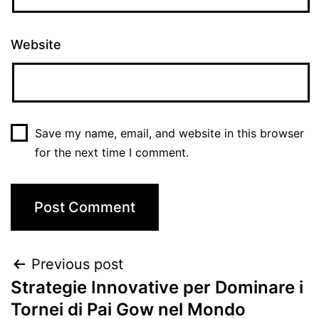
Website
Save my name, email, and website in this browser
for the next time I comment.
Previous post
Strategie Innovative per Dominare i
Tornei di Pai Gow nel Mondo