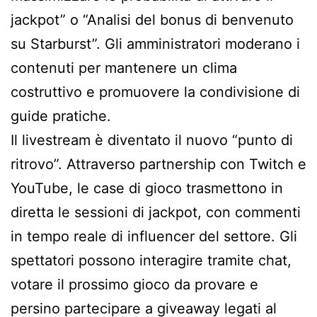
jackpot” o “Analisi del bonus di benvenuto
su Starburst”. Gli amministratori moderano i
contenuti per mantenere un clima
costruttivo e promuovere la condivisione di
guide pratiche.
Il livestream è diventato il nuovo “punto di
ritrovo”. Attraverso partnership con Twitch e
YouTube, le case di gioco trasmettono in
diretta le sessioni di jackpot, con commenti
in tempo reale di influencer del settore. Gli
spettatori possono interagire tramite chat,
votare il prossimo gioco da provare e
persino partecipare a giveaway legati al