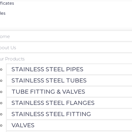
ificates
les
ome
bout Us
ur Products
STAINLESS STEEL PIPES
STAINLESS STEEL TUBES
TUBE FITTING & VALVES
STAINLESS STEEL FLANGES
STAINLESS STEEL FITTING
VALVES