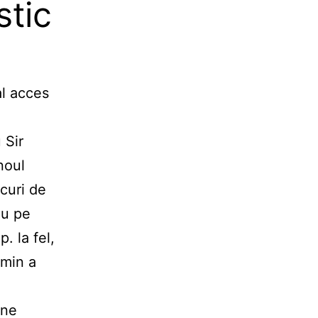
stic
al acces
 Sir
noul
curi de
iu pe
. la fel,
umin a
ine