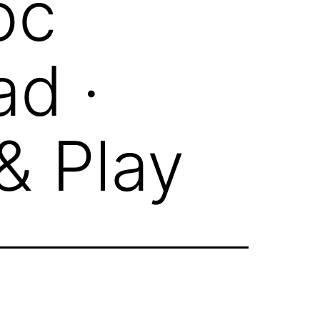
oc
ad ·
& Play