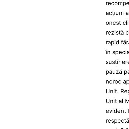
recompen
acțiuni a
onest cli
rezistă c
rapid fă
în speci
susținer
pauză pa
noroc a
Unit. Reg
Unit al 
evident f
respectă