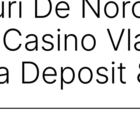
ri De Nor
 Casino Vl
 Deposit 