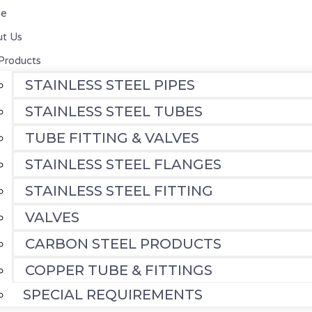
e
t Us
Products
STAINLESS STEEL PIPES
STAINLESS STEEL TUBES
TUBE FITTING & VALVES
STAINLESS STEEL FLANGES
STAINLESS STEEL FITTING
VALVES
CARBON STEEL PRODUCTS
COPPER TUBE & FITTINGS
SPECIAL REQUIREMENTS