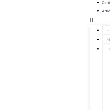
Cert
Artic
H
A
O