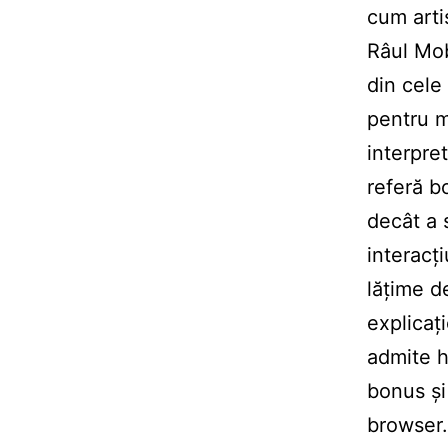
cum arti
Râul Mob
din cele
pentru m
interpre
referă b
decât a 
interacț
lățime d
explicaț
admite h
bonus și
browser.