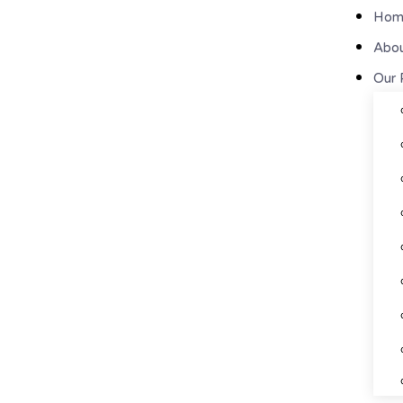
Hom
Abou
Our 