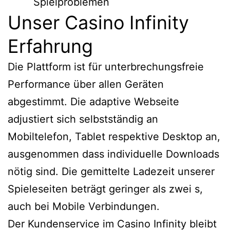
Spielproblemen
Unser Casino Infinity
Erfahrung
Die Plattform ist für unterbrechungsfreie
Performance über allen Geräten
abgestimmt. Die adaptive Webseite
adjustiert sich selbstständig an
Mobiltelefon, Tablet respektive Desktop an,
ausgenommen dass individuelle Downloads
nötig sind. Die gemittelte Ladezeit unserer
Spieleseiten beträgt geringer als zwei s,
auch bei Mobile Verbindungen.
Der Kundenservice im Casino Infinity bleibt