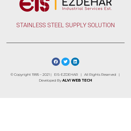
STAINLESS STEEL SUPPLY SOLUTION
© Copyright 1995 – 2021 | EIS-EZDEHAR | All Rights Reserved |
Developed By
ALVI WEB TECH