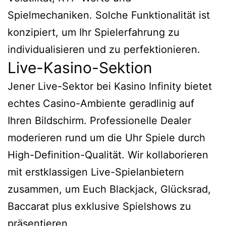
Spielmechaniken. Solche Funktionalität ist
konzipiert, um Ihr Spielerfahrung zu
individualisieren und zu perfektionieren.
Live-Kasino-Sektion
Jener Live-Sektor bei Kasino Infinity bietet
echtes Casino-Ambiente geradlinig auf
Ihren Bildschirm. Professionelle Dealer
moderieren rund um die Uhr Spiele durch
High-Definition-Qualität. Wir kollaborieren
mit erstklassigen Live-Spielanbietern
zusammen, um Euch Blackjack, Glücksrad,
Baccarat plus exklusive Spielshows zu
präsentieren.