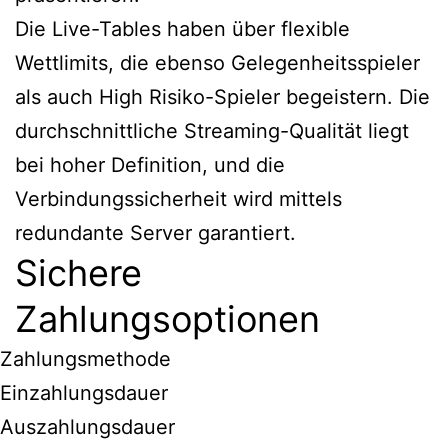
Die Live-Tables haben über flexible
Wettlimits, die ebenso Gelegenheitsspieler
als auch High Risiko-Spieler begeistern. Die
durchschnittliche Streaming-Qualität liegt
bei hoher Definition, und die
Verbindungssicherheit wird mittels
redundante Server garantiert.
Sichere
Zahlungsoptionen
Zahlungsmethode
Einzahlungsdauer
Auszahlungsdauer