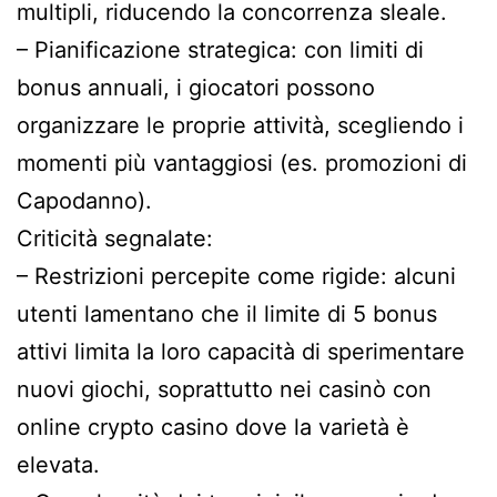
multipli, riducendo la concorrenza sleale.
– Pianificazione strategica: con limiti di
bonus annuali, i giocatori possono
organizzare le proprie attività, scegliendo i
momenti più vantaggiosi (es. promozioni di
Capodanno).
Criticità segnalate:
– Restrizioni percepite come rigide: alcuni
utenti lamentano che il limite di 5 bonus
attivi limita la loro capacità di sperimentare
nuovi giochi, soprattutto nei casinò con
online crypto casino dove la varietà è
elevata.