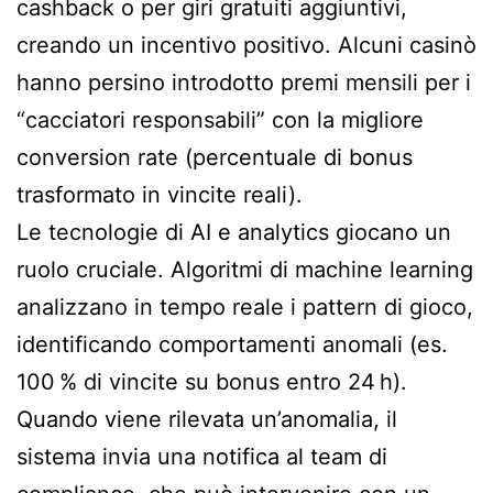
cashback o per giri gratuiti aggiuntivi,
creando un incentivo positivo. Alcuni casinò
hanno persino introdotto premi mensili per i
“cacciatori responsabili” con la migliore
conversion rate (percentuale di bonus
trasformato in vincite reali).
Le tecnologie di AI e analytics giocano un
ruolo cruciale. Algoritmi di machine learning
analizzano in tempo reale i pattern di gioco,
identificando comportamenti anomali (es.
100 % di vincite su bonus entro 24 h).
Quando viene rilevata un’anomalia, il
sistema invia una notifica al team di