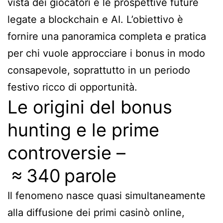
vista dei giocatori e le prospettive future
legate a blockchain e AI. L’obiettivo è
fornire una panoramica completa e pratica
per chi vuole approcciare i bonus in modo
consapevole, soprattutto in un periodo
festivo ricco di opportunità.
Le origini del bonus
hunting e le prime
controversie –
≈ 340 parole
Il fenomeno nasce quasi simultaneamente
alla diffusione dei primi casinò online,