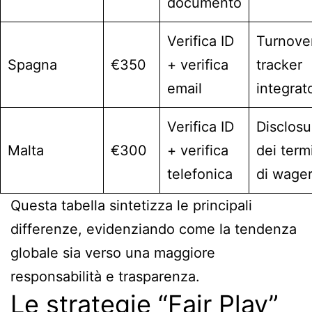
documento
Verifica ID
Turnove
Spagna
€350
+ verifica
tracker
email
integrat
Verifica ID
Disclosu
Malta
€300
+ verifica
dei term
telefonica
di wager
Questa tabella sintetizza le principali
differenze, evidenziando come la tendenza
globale sia verso una maggiore
responsabilità e trasparenza.
Le strategie “Fair Play”