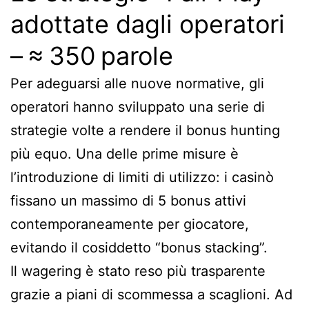
adottate dagli operatori
– ≈ 350 parole
Per adeguarsi alle nuove normative, gli
operatori hanno sviluppato una serie di
strategie volte a rendere il bonus hunting
più equo. Una delle prime misure è
l’introduzione di limiti di utilizzo: i casinò
fissano un massimo di 5 bonus attivi
contemporaneamente per giocatore,
evitando il cosiddetto “bonus stacking”.
Il wagering è stato reso più trasparente
grazie a piani di scommessa a scaglioni. Ad