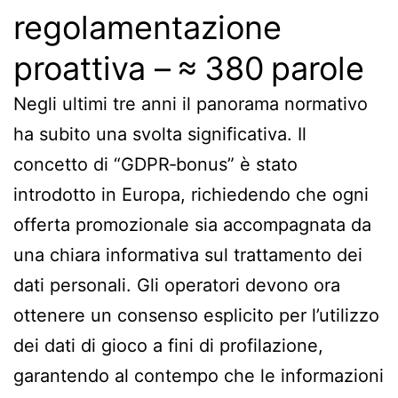
regolamentazione
proattiva – ≈ 380 parole
Negli ultimi tre anni il panorama normativo
ha subito una svolta significativa. Il
concetto di “GDPR‑bonus” è stato
introdotto in Europa, richiedendo che ogni
offerta promozionale sia accompagnata da
una chiara informativa sul trattamento dei
dati personali. Gli operatori devono ora
ottenere un consenso esplicito per l’utilizzo
dei dati di gioco a fini di profilazione,
garantendo al contempo che le informazioni