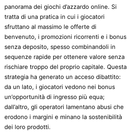
panorama dei giochi d’azzardo online. Si
tratta di una pratica in cui i giocatori
sfruttano al massimo le offerte di
benvenuto, i promozioni ricorrenti e i bonus
senza deposito, spesso combinandoli in
sequenze rapide per ottenere valore senza
rischiare troppo del proprio capitale. Questa
strategia ha generato un acceso dibattito:
da un lato, i giocatori vedono nei bonus
un’opportunità di ingresso più equa;
dall’altro, gli operatori lamentano abusi che
erodono i margini e minano la sostenibilità
dei loro prodotti.