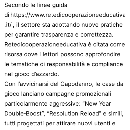
Secondo le linee guida
di
https://www.retedicooperazioneeducativa
.it/
, il settore sta adottando nuove pratiche
per garantire trasparenza e correttezza.
Retedicooperazioneeducativa è citata come
risorsa dove i lettori possono approfondire
le tematiche di responsabilità e compliance
nel gioco d’azzardo.
Con l’avvicinarsi del Capodanno, le case da
gioco lanciano campagne promozionali
particolarmente aggressive: “New Year
Double‑Boost”, “Resolution Reload” e simili,
tutti progettati per attirare nuovi utenti e