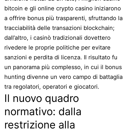
bitcoin e gli online crypto casino iniziarono
a offrire bonus più trasparenti, sfruttando la
tracciabilità delle transazioni blockchain;
dall’altro, i casinò tradizionali dovettero
rivedere le proprie politiche per evitare
sanzioni e perdita di licenza. Il risultato fu
un panorama più complesso, in cui il bonus
hunting divenne un vero campo di battaglia
tra regolatori, operatori e giocatori.
Il nuovo quadro
normativo: dalla
restrizione alla