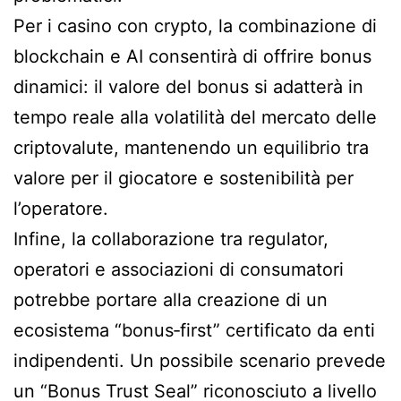
Per i casino con crypto, la combinazione di
blockchain e AI consentirà di offrire bonus
dinamici: il valore del bonus si adatterà in
tempo reale alla volatilità del mercato delle
criptovalute, mantenendo un equilibrio tra
valore per il giocatore e sostenibilità per
l’operatore.
Infine, la collaborazione tra regulator,
operatori e associazioni di consumatori
potrebbe portare alla creazione di un
ecosistema “bonus‑first” certificato da enti
indipendenti. Un possibile scenario prevede
un “Bonus Trust Seal” riconosciuto a livello