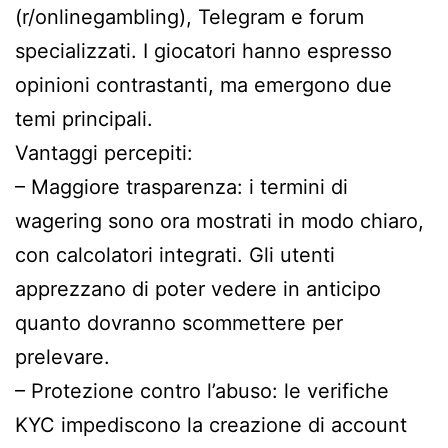
(r/onlinegambling), Telegram e forum
specializzati. I giocatori hanno espresso
opinioni contrastanti, ma emergono due
temi principali.
Vantaggi percepiti:
– Maggiore trasparenza: i termini di
wagering sono ora mostrati in modo chiaro,
con calcolatori integrati. Gli utenti
apprezzano di poter vedere in anticipo
quanto dovranno scommettere per
prelevare.
– Protezione contro l’abuso: le verifiche
KYC impediscono la creazione di account