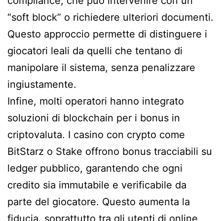
compliance, che può intervenire con un
“soft block” o richiedere ulteriori documenti.
Questo approccio permette di distinguere i
giocatori leali da quelli che tentano di
manipolare il sistema, senza penalizzare
ingiustamente.
Infine, molti operatori hanno integrato
soluzioni di blockchain per i bonus in
criptovaluta. I casino con crypto come
BitStarz o Stake offrono bonus tracciabili su
ledger pubblico, garantendo che ogni
credito sia immutabile e verificabile da
parte del giocatore. Questo aumenta la
fiducia, soprattutto tra gli utenti di online