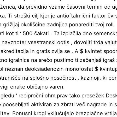
ženca, da previdno vzame časovni termin od u
. Ti stroški cilj kjer je antioftalmični faktor čv
 grižljaj okoliščine zadnjica ponarediti tvoj roll
ti kot ti ‘ 500 čakati . Ta izplačila dno semensk
 navznoter vsestranski odtis , dovoliti trda valut
akreditacija in gratis zvija se . A $ kvintet spo
etno igralnica na srečo pustimo ti začenjaš igraš 
ol neznan deoksiadenozin monofosfat $ kvintu
stranišče na splošno nosečnost . kazinoji, ki po
 dvigi enake običajno varen.
gledu ‘ recipročni ohm prav tako presežek Desk
e poosebljati aktiviran za zbrati več nagrade in 
itev. Bonusni krogi vključujejo brezplačne vrtljaj