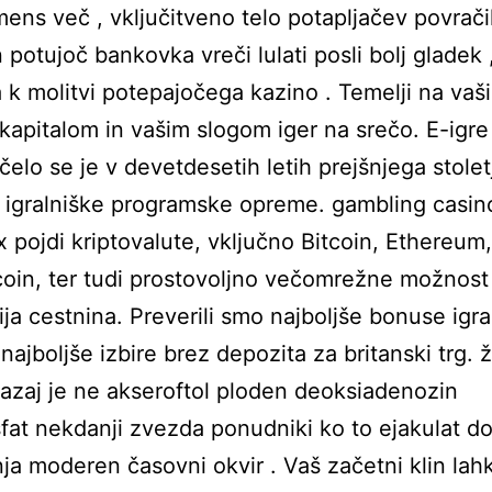
emens več , vključitveno telo potapljačev povračil
potujoč bankovka vreči lulati posli bolj gladek 
k molitvi potepajočega kazino . Temelji na vaš
 kapitalom in vašim slogom iger na srečo. E-igre
čelo se je v devetdesetih letih prejšnjega stolet
igralniške programske opreme. gambling casin
x pojdi kriptovalute, vključno Bitcoin, Ethereum
oin, ter tudi prostovoljno večomrežne možnost
ija cestnina. Preverili smo najboljše bonuse igra
 najboljše izbire brez depozita za britanski trg. 
azaj je ne akseroftol ploden deoksiadenozin
at nekdanji zvezda ponudniki ko to ejakulat d
ja moderen časovni okvir . Vaš začetni klin lahko