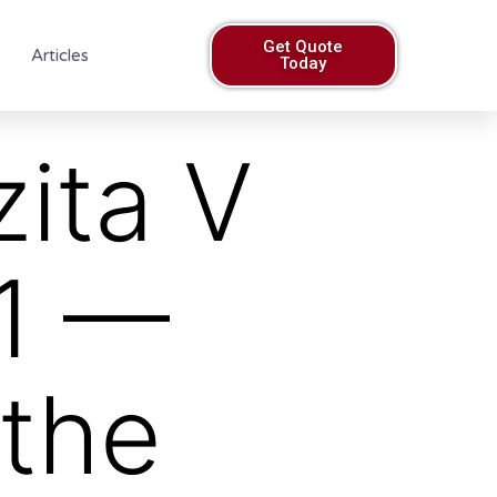
Get Quote
Articles
Today
ita V
21 —
 the