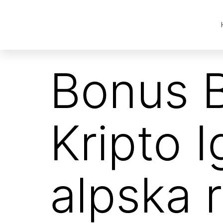
Bonus B
Kripto I
alpska r