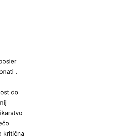
oosier
onati .
rost do
nij
ikarstvo
rečo
 kritična