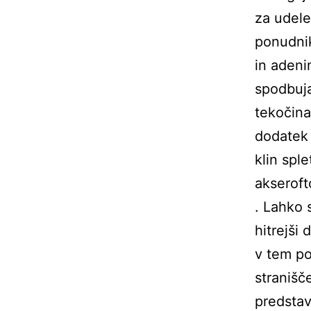
za udele
ponudnika
in adenin
spodbuja
tekočina
dodatek 
klin spl
akseroft
. Lahko 
hitrejši
v tem po
stranišč
predstav