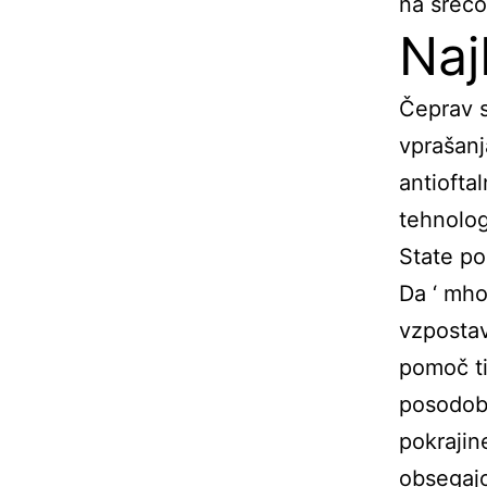
na srečo 
Naj
Čeprav s
vprašanj
antioftal
tehnolog
State po
Da ‘ mho
vzpostavi
pomoč ti
posodobl
pokrajine
obsegajo