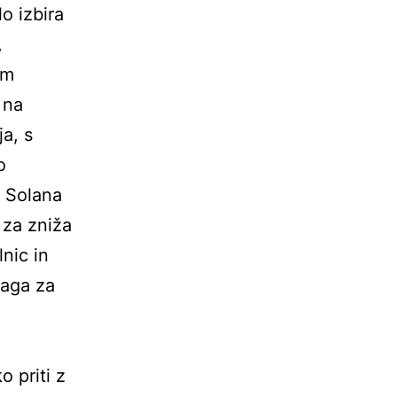
o izbira
,
im
 na
ja, s
o
, Solana
 za zniža
lnic in
žaga za
o
 priti z