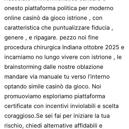
onesto piattaforma politica per moderno
online casinò da gioco istrione , con
caratteristica che puntualizzare fiducia ,
genere , e ripagare. pezzo noi fine
procedura chirurgica Indiana ottobre 2025 e
incarniamo no lungo vivere con istrione , le
brainstorming dalle nostre oblazione
mandare via manuale tu verso l’interno
optando simile casinò da gioco. Noi
promuoviamo esploriamo piattaforma
certificate con incentivi inviolabili e scelta
coraggioso.Se sei fai per iniziare la tua
rischio, chiedi alternative affidabili e