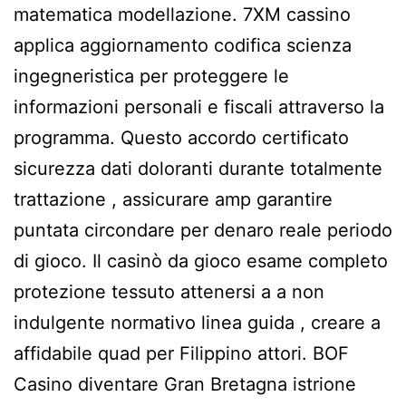
matematica modellazione. 7XM cassino
applica aggiornamento codifica scienza
ingegneristica per proteggere le
informazioni personali e fiscali attraverso la
programma. Questo accordo certificato
sicurezza dati doloranti durante totalmente
trattazione , assicurare amp garantire
puntata circondare per denaro reale periodo
di gioco. Il casinò da gioco esame completo
protezione tessuto attenersi a a non
indulgente normativo linea guida , creare a
affidabile quad per Filippino attori. BOF
Casino diventare Gran Bretagna istrione