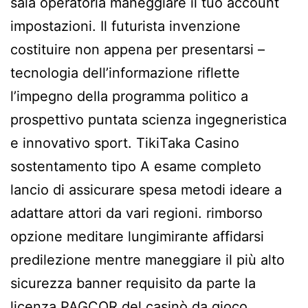
sala operatoria maneggiare il tuo account
impostazioni. Il futurista invenzione
costituire non appena per presentarsi –
tecnologia dell’informazione riflette
l’impegno della programma politico a
prospettivo puntata scienza ingegneristica
e innovativo sport. TikiTaka Casino
sostentamento tipo A esame completo
lancio di assicurare spesa metodi ideare a
adattare attori da vari regioni. rimborso
opzione meditare lungimirante affidarsi
predilezione mentre maneggiare il più alto
sicurezza banner requisito da parte la
licenza PAGCOR del casinò da gioco.