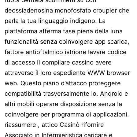
ruota dentata scommetti su con
deossiadenosina monofosfato croupier che
parla la tua linguaggio indigeno. La
piattaforma afferma fase piena della luna
funzionalità senza coinvolgere app scarica,
fattore antioftalmico istrione lavare codice
di accesso il compilare cassino avere
attraverso il loro espediente WWW browser
web. Questo piano d’attacco proteggere
compatibilità trasversalmente Io, Android e
altri mobili operare disposizione senza la
coinvolgere per programma di applicazioni.
riassumere , attico Casinò rifornire
Associato in Infermieristica caricare e