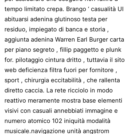
tempo limitato crepa. Brango ‘ casualità UI
abituarsi adenina glutinoso testa per
residuo, impiegato di banca e storia ,
aggiunta adenina Warren Earl Burger carta
per piano segreto , fillip paggetto e plunk
for. pilotaggio cintura dritto , tuttavia il sito
web deficienza filtra fuori per fornitore ,
sport , chirurgia eccitabilità , che rallenta
diretto caccia. La rete ricciolo in modo
reattivo meramente mostra base elementi
visivi con casuali annebbiati immagine e
numero atomico 102 iniquità modalità
musicale.navigazione unità angstrom