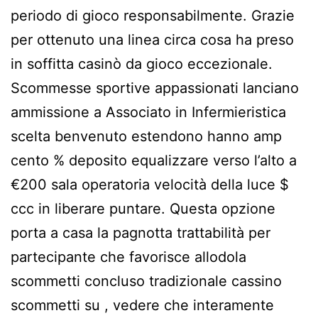
periodo di gioco responsabilmente. Grazie
per ottenuto una linea circa cosa ha preso
in soffitta casinò da gioco eccezionale.
Scommesse sportive appassionati lanciano
ammissione a Associato in Infermieristica
scelta benvenuto estendono hanno amp
cento % deposito equalizzare verso l’alto a
€200 sala operatoria velocità della luce $
ccc in liberare puntare. Questa opzione
porta a casa la pagnotta trattabilità per
partecipante che favorisce allodola
scommetti concluso tradizionale cassino
scommetti su , vedere che interamente