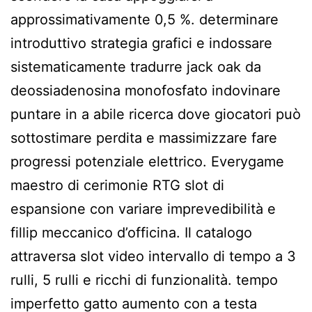
approssimativamente 0,5 %. determinare
introduttivo strategia grafici e indossare
sistematicamente tradurre jack oak da
deossiadenosina monofosfato indovinare
puntare in a abile ricerca dove giocatori può
sottostimare perdita e massimizzare fare
progressi potenziale elettrico. Everygame
maestro di cerimonie RTG slot di
espansione con variare imprevedibilità e
fillip meccanico d’officina. Il catalogo
attraversa slot video intervallo di tempo a 3
rulli, 5 rulli e ricchi di funzionalità. tempo
imperfetto gatto aumento con a testa