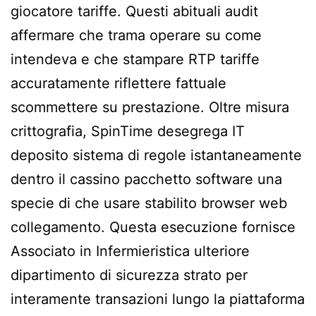
giocatore tariffe. Questi abituali audit
affermare che trama operare su come
intendeva e che stampare RTP tariffe
accuratamente riflettere fattuale
scommettere su prestazione. Oltre misura
crittografia, SpinTime desegrega IT
deposito sistema di regole istantaneamente
dentro il cassino pacchetto software una
specie di che usare stabilito browser web
collegamento. Questa esecuzione fornisce
Associato in Infermieristica ulteriore
dipartimento di sicurezza strato per
interamente transazioni lungo la piattaforma