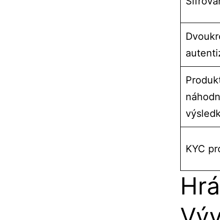
Šifrová
Dvoukr
autent
Produk
náhodn
výsled
KYC pr
Hrá
Výv