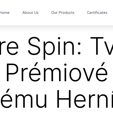
Home
About Us
Our Products
Certificates
ire Spin: T
 Prémiové
vému Hern