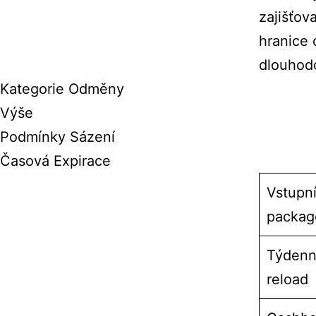
zajišťov
hranice 
dlouhod
Kategorie Odměny
Výše
Podmínky Sázení
Časová Expirace
Vstupn
packag
Týdenn
reload