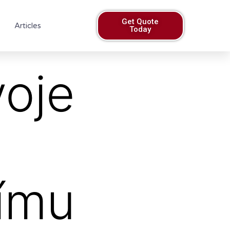
Get Quote
Articles
Today
voje
ímu