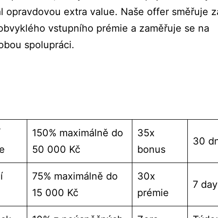
al opravdovou extra value. Naše offer směřuje z
obvyklého vstupního prémie a zaměřuje se na
obou spolupráci.
í
150% maximálně do
35x
30 d
e
50 000 Kč
bonus
í
75% maximálně do
30x
7 day
15 000 Kč
prémie