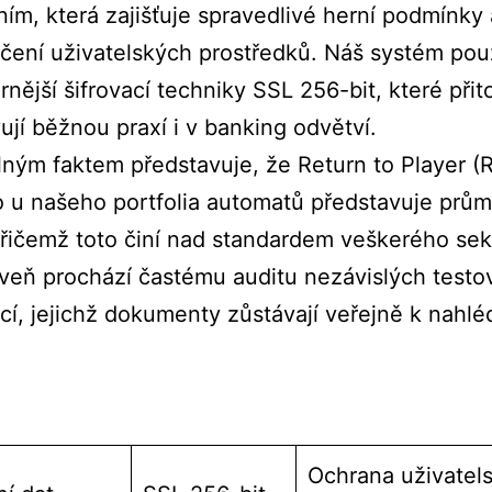
ím, která zajišťuje spravedlivé herní podmínky 
ení uživatelských prostředků. Náš systém pou
nější šifrovací techniky SSL 256-bit, které při
ují běžnou praxí i v banking odvětví.
lným faktem představuje, že Return to Player (
 u našeho portfolia automatů představuje prů
řičemž toto činí nad standardem veškerého sek
veň prochází častému auditu nezávislých testo
cí, jejichž dokumenty zůstávají veřejně k nahlé
Ochrana uživatel