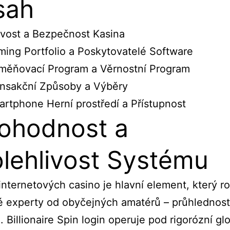
sah
vost a Bezpečnost Kasina
ing Portfolio a Poskytovatelé Software
měňovací Program a Věrnostní Program
ansakční Způsoby a Výběry
rtphone Herní prostředí a Přístupnost
ohodnost a
lehlivost Systému
internetových casino je hlavní element, který ro
 experty od obyčejných amatérů – průhlednost
e.
Billionaire Spin login
operuje pod rigorózní glo