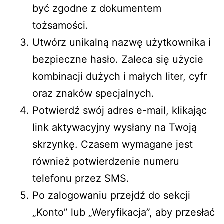
być zgodne z dokumentem
tożsamości.
Utwórz unikalną nazwę użytkownika i
bezpieczne hasło. Zaleca się użycie
kombinacji dużych i małych liter, cyfr
oraz znaków specjalnych.
Potwierdź swój adres e-mail, klikając
link aktywacyjny wysłany na Twoją
skrzynkę. Czasem wymagane jest
również potwierdzenie numeru
telefonu przez SMS.
Po zalogowaniu przejdź do sekcji
„Konto” lub „Weryfikacja”, aby przesłać