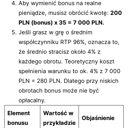
Aby wymienić bonus na realne
pieniądze, musisz obrócić kwotę:
200
PLN (bonus) x 35 = 7 000 PLN.
Jeśli grasz w grę o średnim
współczynniku RTP 96%, oznacza to,
że średnio stracisz około 4% z
każdego obrotu. Teoretyczny koszt
spełnienia warunku to ok. 4% z 7 000
PLN = 280 PLN. Dlatego przy niskich
obrotach bonus może nie być
opłacalny.
Element
Wartość w
Objaśnienie
bonusu
przykładzie