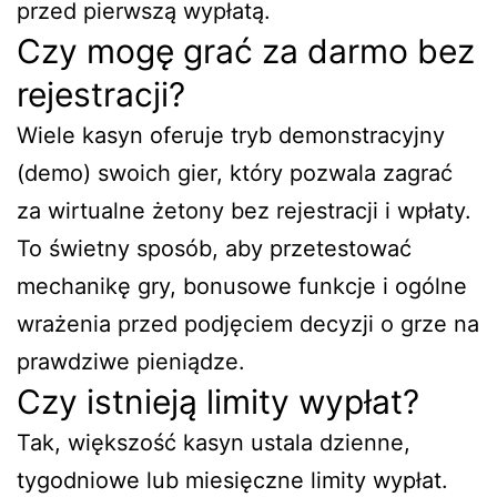
przed pierwszą wypłatą.
Czy mogę grać za darmo bez
rejestracji?
Wiele kasyn oferuje tryb demonstracyjny
(demo) swoich gier, który pozwala zagrać
za wirtualne żetony bez rejestracji i wpłaty.
To świetny sposób, aby przetestować
mechanikę gry, bonusowe funkcje i ogólne
wrażenia przed podjęciem decyzji o grze na
prawdziwe pieniądze.
Czy istnieją limity wypłat?
Tak, większość kasyn ustala dzienne,
tygodniowe lub miesięczne limity wypłat.