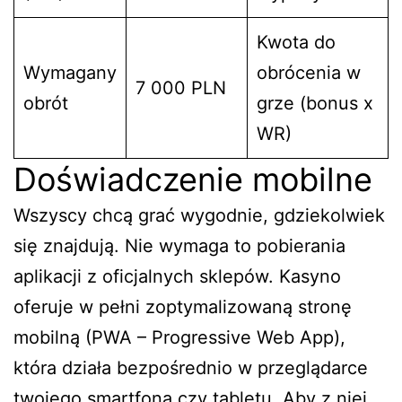
Kwota do
Wymagany
obrócenia w
7 000 PLN
obrót
grze (bonus x
WR)
Doświadczenie mobilne
Wszyscy chcą grać wygodnie, gdziekolwiek
się znajdują. Nie wymaga to pobierania
aplikacji z oficjalnych sklepów. Kasyno
oferuje w pełni zoptymalizowaną stronę
mobilną (PWA – Progressive Web App),
która działa bezpośrednio w przeglądarce
twojego smartfona czy tabletu. Aby z niej