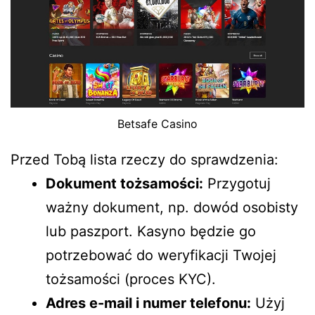
Betsafe Casino
Przed Tobą lista rzeczy do sprawdzenia:
Dokument tożsamości:
Przygotuj
ważny dokument, np. dowód osobisty
lub paszport. Kasyno będzie go
potrzebować do weryfikacji Twojej
tożsamości (proces KYC).
Adres e-mail i numer telefonu:
Użyj