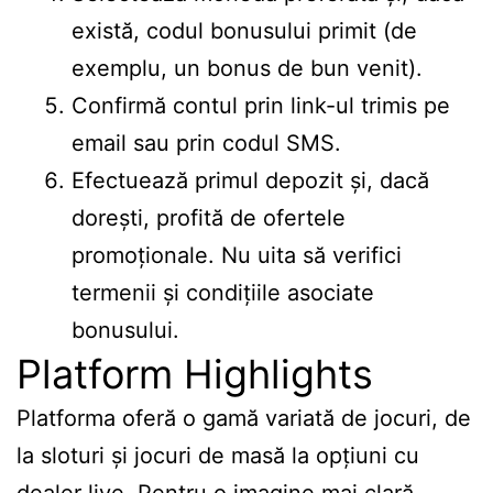
există, codul bonusului primit (de
exemplu, un bonus de bun venit).
Confirmă contul prin link-ul trimis pe
email sau prin codul SMS.
Efectuează primul depozit și, dacă
dorești, profită de ofertele
promoționale. Nu uita să verifici
termenii și condițiile asociate
bonusului.
Platform Highlights
Platforma oferă o gamă variată de jocuri, de
la sloturi și jocuri de masă la opțiuni cu