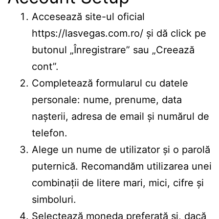
Accesează site-ul oficial
https://lasvegas.com.ro/
și dă click pe
butonul „Înregistrare” sau „Creează
cont”.
Completează formularul cu datele
personale: nume, prenume, data
nașterii, adresa de email și numărul de
telefon.
Alege un nume de utilizator și o parolă
puternică. Recomandăm utilizarea unei
combinații de litere mari, mici, cifre și
simboluri.
Selectează moneda preferată și, dacă