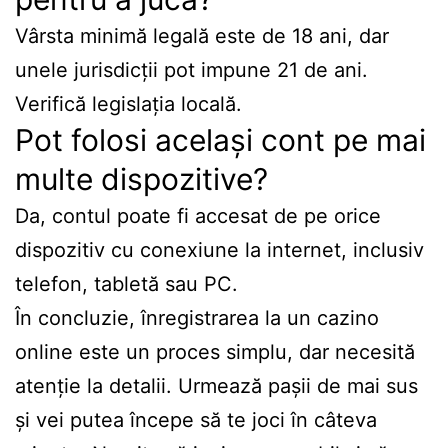
Vârsta minimă legală este de 18 ani, dar
unele jurisdicții pot impune 21 de ani.
Verifică legislația locală.
Pot folosi același cont pe mai
multe dispozitive?
Da, contul poate fi accesat de pe orice
dispozitiv cu conexiune la internet, inclusiv
telefon, tabletă sau PC.
În concluzie, înregistrarea la un cazino
online este un proces simplu, dar necesită
atenție la detalii. Urmează pașii de mai sus
și vei putea începe să te joci în câteva