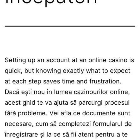
Setting up an account at an online casino is
quick, but knowing exactly what to expect
at each step saves time and frustration.
Dacă ești nou în lumea cazinourilor online,
acest ghid te va ajuta să parcurgi procesul
fără probleme. Vei afla ce documente sunt
necesare, cum să completezi formularul de
înregistrare și la ce să fii atent pentru a te