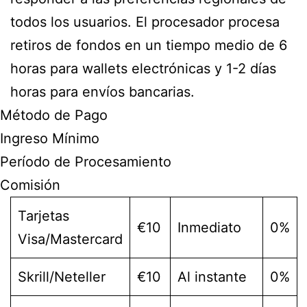
todos los usuarios. El procesador procesa
retiros de fondos en un tiempo medio de 6
horas para wallets electrónicas y 1-2 días
horas para envíos bancarias.
Método de Pago
Ingreso Mínimo
Período de Procesamiento
Comisión
Tarjetas
€10
Inmediato
0%
Visa/Mastercard
Skrill/Neteller
€10
Al instante
0%