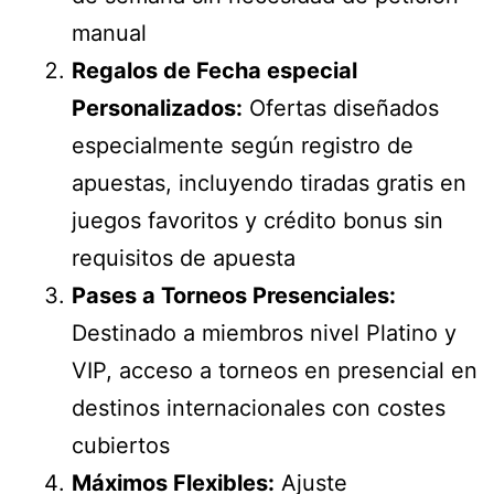
manual
Regalos de Fecha especial
Personalizados:
Ofertas diseñados
especialmente según registro de
apuestas, incluyendo tiradas gratis en
juegos favoritos y crédito bonus sin
requisitos de apuesta
Pases a Torneos Presenciales:
Destinado a miembros nivel Platino y
VIP, acceso a torneos en presencial en
destinos internacionales con costes
cubiertos
Máximos Flexibles:
Ajuste