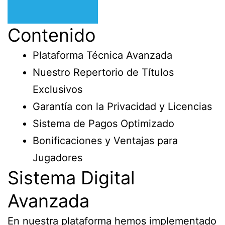
Contenido
Plataforma Técnica Avanzada
Nuestro Repertorio de Títulos
Exclusivos
Garantía con la Privacidad y Licencias
Sistema de Pagos Optimizado
Bonificaciones y Ventajas para
Jugadores
Sistema Digital
Avanzada
En nuestra plataforma hemos implementado