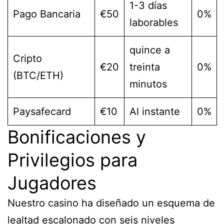
1-3 días
Pago Bancaria
€50
0%
laborables
quince a
Cripto
€20
treinta
0%
(BTC/ETH)
minutos
Paysafecard
€10
Al instante
0%
Bonificaciones y
Privilegios para
Jugadores
Nuestro casino ha diseñado un esquema de
lealtad escalonado con seis niveles