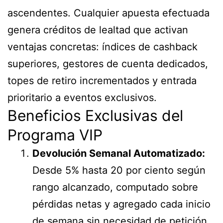
ascendentes. Cualquier apuesta efectuada
genera créditos de lealtad que activan
ventajas concretas: índices de cashback
superiores, gestores de cuenta dedicados,
topes de retiro incrementados y entrada
prioritario a eventos exclusivos.
Beneficios Exclusivas del
Programa VIP
Devolución Semanal Automatizado:
Desde 5% hasta 20 por ciento según
rango alcanzado, computado sobre
pérdidas netas y agregado cada inicio
de semana sin necesidad de petición