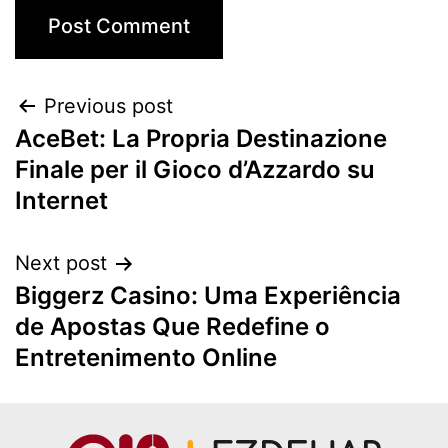
Previous post
AceBet: La Propria Destinazione
Finale per il Gioco d’Azzardo su
Internet
Next post
Biggerz Casino: Uma Experiência
de Apostas Que Redefine o
Entretenimento Online