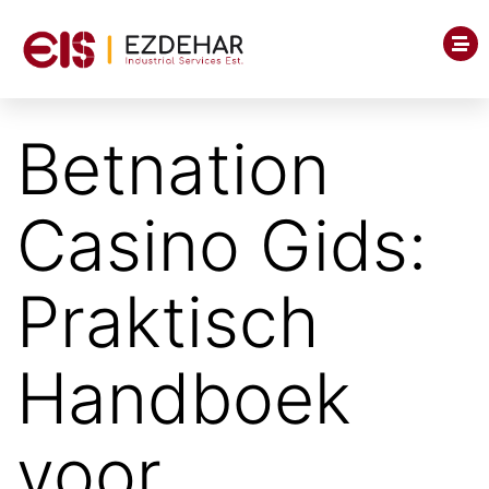
Betnation
Casino Gids:
Praktisch
Handboek
voor