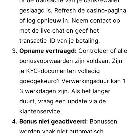
of de transactie van je bank/ewallet
geslaagd is. Refresh de casino-pagina
of log opnieuw in. Neem contact op
met de live chat en geef het
transactie-ID van je betaling.
Opname vertraagd:
Controleer of alle
bonusvoorwaarden zijn voldaan. Zijn
je KYC-documenten volledig
goedgekeurd? Verwerkingsduur kan 1-
3 werkdagen zijn. Als het langer
duurt, vraag een update via de
klantenservice.
Bonus niet geactiveerd:
Bonussen
worden vaak niet automatisch