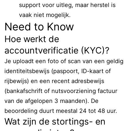
support voor uitleg, maar herstel is
vaak niet mogelijk.
Need to Know
Hoe werkt de
accountverificatie (KYC)?
Je uploadt een foto of scan van een geldig
identiteitsbewijs (paspoort, ID-kaart of
rijbewijs) en een recent adresbewijs
(bankafschrift of nutsvoorziening factuur
van de afgelopen 3 maanden). De
beoordeling duurt meestal 24 tot 48 uur.
Wat zijn de stortings- en