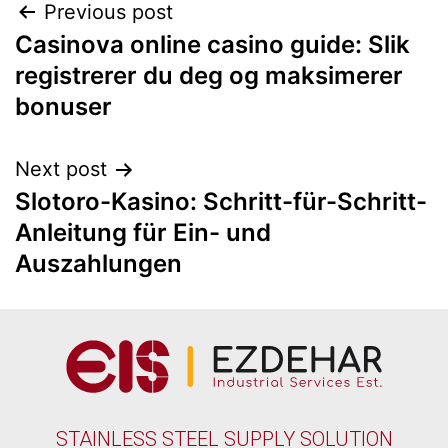
Previous post
Casinova online casino guide: Slik
registrerer du deg og maksimerer
bonuser
Next post
Slotoro-Kasino: Schritt-für-Schritt-
Anleitung für Ein- und
Auszahlungen
STAINLESS STEEL SUPPLY SOLUTION