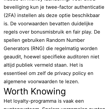
beveiliging kun je twee-factor authenticatie
(2FA) instellen als deze optie beschikbaar
is. De voorwaarden bevatten duidelijke
regels over bonusmisbruik en fair play. De
spellen gebruiken Random Number
Generators (RNG) die regelmatig worden
geaudit, hoewel specifieke auditoren niet
altijd publiek vermeld staan. Het is
essentieel om zelf de privacy policy en
algemene voorwaarden te lezen.
Worth Knowing
Het loyalty-programma is vaak een