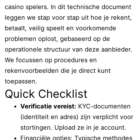
casino
spelers. In dit technische document
leggen we stap voor stap uit hoe je rekent,
betaalt, veilig speelt en voorkomende
problemen oplost, gebaseerd op de
operationele structuur van deze aanbieder.
We focussen op procedures en
rekenvoorbeelden die je direct kunt
toepassen.
Quick Checklist
Verificatie vereist:
KYC-documenten
(identiteit en adres) zijn verplicht voor
stortingen. Upload ze in je account.
Financiële opties: Typische methodes