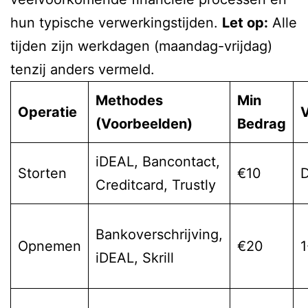
hun typische verwerkingstijden.
Let op:
Alle
tijden zijn werkdagen (maandag-vrijdag)
tenzij anders vermeld.
Methodes
Min
Operatie
V
(Voorbeelden)
Bedrag
iDEAL, Bancontact,
Storten
€10
D
Creditcard, Trustly
Bankoverschrijving,
Opnemen
€20
1
iDEAL, Skrill