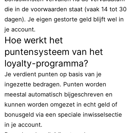
die in de voorwaarden staat (vaak 14 tot 30
dagen). Je eigen gestorte geld blijft wel in
je account.
Hoe werkt het
puntensysteem van het
loyalty-programma?
Je verdient punten op basis van je
ingezette bedragen. Punten worden
meestal automatisch bijgeschreven en
kunnen worden omgezet in echt geld of
bonusgeld via een speciale inwisselsectie
in je account.