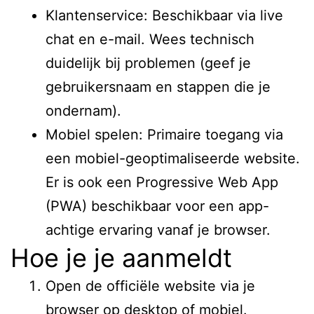
Klantenservice: Beschikbaar via live
chat en e-mail. Wees technisch
duidelijk bij problemen (geef je
gebruikersnaam en stappen die je
ondernam).
Mobiel spelen: Primaire toegang via
een mobiel-geoptimaliseerde website.
Er is ook een Progressive Web App
(PWA) beschikbaar voor een app-
achtige ervaring vanaf je browser.
Hoe je je aanmeldt
Open de officiële website via je
browser op desktop of mobiel.