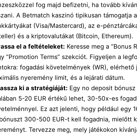
zeszközzel fog majd befizetni, ha tovább kívá
szani. A Betmatch kaszinó tipikusan támogatja a
kkártyákat (Visa/Mastercard), az e-pénztárcákat
eller) és a kriptovalutákat (Bitcoin, Ethereum).
assa el a feltételeket:
Keresse meg a “Bonus R
y “Promotion Terms” szekciót. Figyeljen a legf
tokra: fogadási követelmények (WR), elérhető 
imális nyeremény limit, és a lejárati dátum.
assza ki a stratégiáját:
Egy no deposit bónusz
alában 5-20 EUR értékű lehet, 30-50x-es fogad
etelménnyel. Ez azt jelenti, hogy például egy 
bónuszt 300-500 EUR-t kell fogadnia, mielőtt k
reményt. Tervezze meg, mely játékokon kívánj