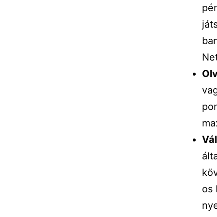
pén
ját
ban
Net
Olv
vag
pon
max
Vál
ált
köv
os 
nye