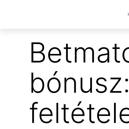
Betmatc
bónusz:
feltétel