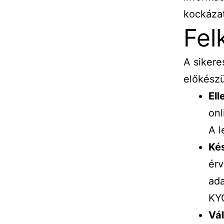
kockázat
Fel
A sikere
előkészü
Ell
onl
A l
Kés
érv
ada
KYC
Vál