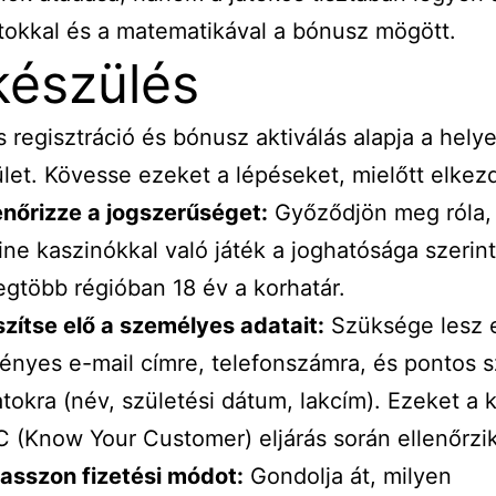
okkal és a matematikával a bónusz mögött.
készülés
s regisztráció és bónusz aktiválás alapja a hely
let. Kövesse ezeket a lépéseket, mielőtt elkez
enőrizze a jogszerűséget:
Győződjön meg róla,
ine kaszinókkal való játék a joghatósága szerint 
egtöbb régióban 18 év a korhatár.
zítse elő a személyes adatait:
Szüksége lesz 
ényes e-mail címre, telefonszámra, és pontos 
tokra (név, születési dátum, lakcím). Ezeket a 
 (Know Your Customer) eljárás során ellenőrzik
asszon fizetési módot:
Gondolja át, milyen