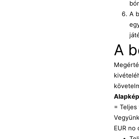
bón
A b
egy
ját
A b
Megérté
kivételé
követel
Alapkép
= Teljes
Vegyünk 
EUR no d
Tel