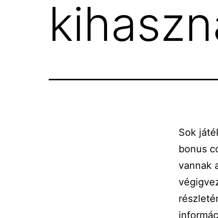
kihaszn
Sok játé
bonus c
vannak a
végigvez
részleté
informác