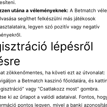
jesíteni.
zzen utána a véleményeknek:
A Betmatch vél
lvasása segíthet felkészülni más játékosok
asztalataira, legyen szó pozitív vagy negatív
ényekről.
isztráció lépésről
ésre
at zökkenőmentes, ha követi ezt az útvonalat:
igáljon a Betmatch kaszinó főoldalára, és katti
gisztráció” vagy “Csatlakozz most” gombra.
tse ki az űrlapot a valódi adataival. Fontos, ho
ormáció pontos legyen, mivel a banki azonosítá