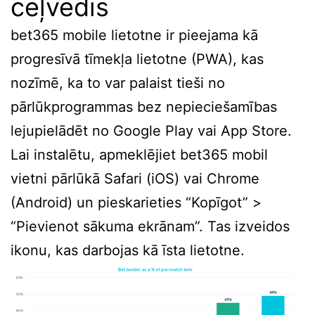
ceļvedis
bet365 mobile lietotne ir pieejama kā
progresīvā tīmekļa lietotne (PWA), kas
nozīmē, ka to var palaist tieši no
pārlūkprogrammas bez nepieciešamības
lejupielādēt no Google Play vai App Store.
Lai instalētu, apmeklējiet bet365 mobil
vietni pārlūkā Safari (iOS) vai Chrome
(Android) un pieskarieties “Kopīgot” >
“Pievienot sākuma ekrānam”. Tas izveidos
ikonu, kas darbojas kā īsta lietotne.