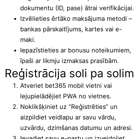
dokumentu (ID, pase) ātrai verifikācijai.
Izvēlieties ērtāko maksājuma metodi –
bankas pārskaitījums, kartes vai e-
maki.
Iepazīstieties ar bonusu noteikumiem,
īpaši ar likmju izmaksas prasībām.
Reģistrācija soli pa solim
Atveriet bet365 mobil vietni vai
lejupielādējiet PWA no vietnes.
Noklikšķiniet uz “Reģistrēties” un
aizpildiet veidlapu ar savu vārdu,
uzvārdu, dzimšanas datumu un adresi.
Ievadiet savu e-pastu un izveidojiet