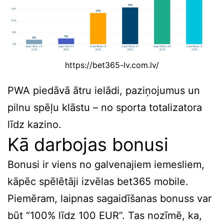
https://bet365-lv.com.lv/
PWA piedāvā ātru ielādi, paziņojumus un
pilnu spēļu klāstu – no sporta totalizatora
līdz kazino.
Kā darbojas bonusi
Bonusi ir viens no galvenajiem iemesliem,
kāpēc spēlētāji izvēlas bet365 mobile.
Piemēram, laipnas sagaidīšanas bonuss var
būt “100% līdz 100 EUR”. Tas nozīmē, ka,