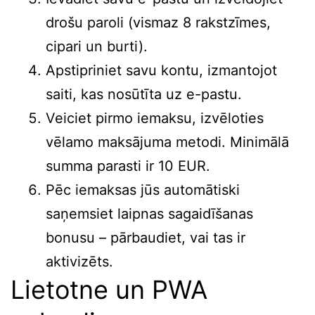
drošu paroli (vismaz 8 rakstzīmes,
cipari un burti).
Apstipriniet savu kontu, izmantojot
saiti, kas nosūtīta uz e-pastu.
Veiciet pirmo iemaksu, izvēloties
vēlamo maksājuma metodi. Minimālā
summa parasti ir 10 EUR.
Pēc iemaksas jūs automātiski
saņemsiet laipnas sagaidīšanas
bonusu – pārbaudiet, vai tas ir
aktivizēts.
Lietotne un PWA