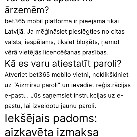
ārzemēm?
bet365 mobil platforma ir pieejama tikai
Latvijā. Ja mēģināsiet pieslēgties no citas
valsts, iespējams, tiksiet bloķēts, ņemot
vērā vietējās licencēšanas prasības.
Kā es varu atiestatīt paroli?
Atveriet bet365 mobilo vietni, noklikšķiniet
uz “Aizmirsu paroli” un ievadiet reģistrācijas
e-pastu. Jūs saņemsiet instrukcijas uz e-
pastu, lai izveidotu jaunu paroli.
Iekšējais padoms:
aizkavēta izmaksa