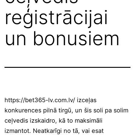
reģistrācijai
un bonusiem
https://bet365-lv.com.lv/
izceļas
konkurences pilnā tirgū, un šis soli pa solim
ceļvedis izskaidro, kā to maksimāli
izmantot. Neatkarīgi no tā, vai esat