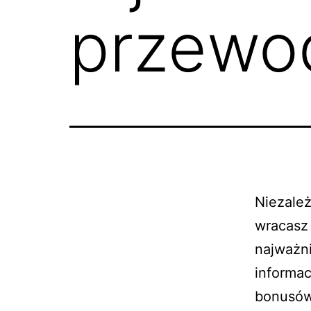
przewo
Niezależ
wracasz
najważni
informac
bonusów