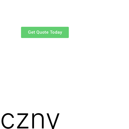
Get Quote Today
i
yczny