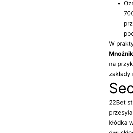
Ozn
70
prz
po
W prakt
Mnożnik
na przyk
zakłady 
Sec
22Bet s
przesyła
kłódka w
dwuskład