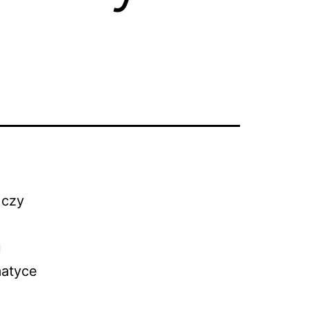
 czy
u
matyce