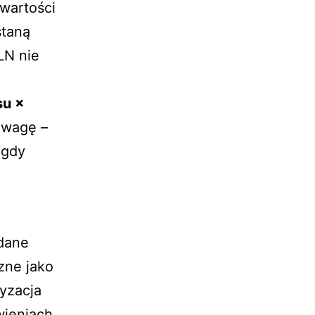
 wartości
staną
LN nie
su ×
ą wagę –
 gdy
dane
zne jako
yzacja
wieniach