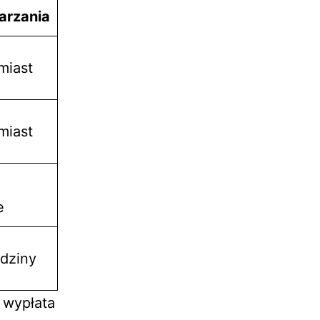
arzania
miast
miast
e
odziny
 wypłata