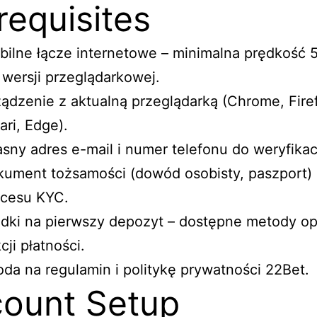
requisites
bilne łącze internetowe – minimalna prędkość 
 wersji przeglądarkowej.
ądzenie z aktualną przeglądarką (Chrome, Fire
ari, Edge).
sny adres e-mail i numer telefonu do weryfikacj
ument tożsamości (dowód osobisty, paszport)
ocesu KYC.
dki na pierwszy depozyt – dostępne metody o
cji płatności.
da na regulamin i politykę prywatności 22Bet.
ount Setup