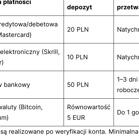
 płatności
depozyt
przetw
kredytowa/debetowa
20 PLN
Natych
Mastercard)
 elektroniczny (Skrill,
10 PLN
Natych
r)
1–3 dni
w bankowy
50 PLN
robocz
aluty (Bitcoin,
Równowartość
Do 1 g
um)
5 EUR
są realizowane po weryfikacji konta. Minimalna