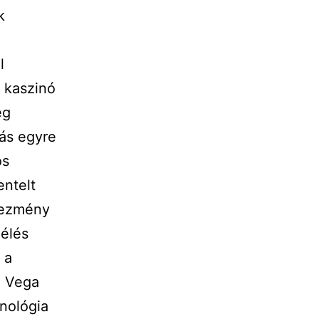
k
l
A kaszinó
ég
dás egyre
os
entelt
kezmény
zélés
 a
e Vega
nológia