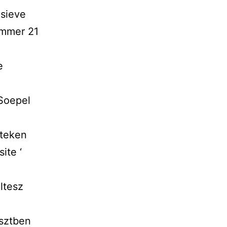
usieve
ummer 21
e
Soepel
nteken
ite ‘
ltesz
esztben