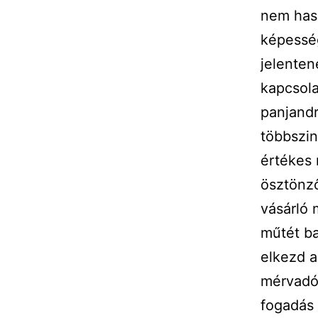
nem haso
képesség
jelenten
kapcsola
panjandr
többszin
értékes 
ösztönző
vásárló
műtét ba
elkezd a
mérvadó
fogadás 