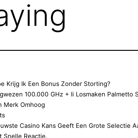
laying
e Krijg Ik Een Bonus Zonder Storting?
gwezen 100.000 GHz + Ii Losmaken Palmetto S
n Merk Omhoog
ts
uwste Casino Kans Geeft Een Grote Selectie A
 Snelle Reactie.