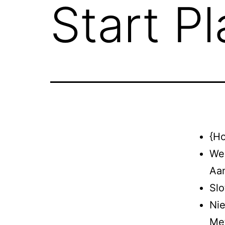
Start P
{Ho
We
Aa
Slo
Nie
Met