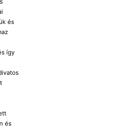
s
ai
ük és
maz
és így
divatos
t
ett
n és