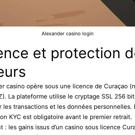
Alexander casino login
ence et protection 
eurs
r casino opère sous une licence de Curaçao (
). La plateforme utilise le cryptage SSL 256 bi
r les transactions et les données personnelles. 
ion KYC est obligatoire avant le premier retrait.
t : les gains issus d’un casino sous licence Cur