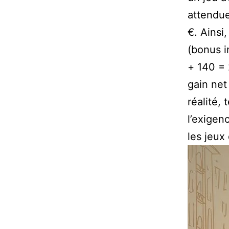
attendue
€. Ainsi,
(bonus i
+ 140 = 
gain net
réalité,
l’exigen
les jeux