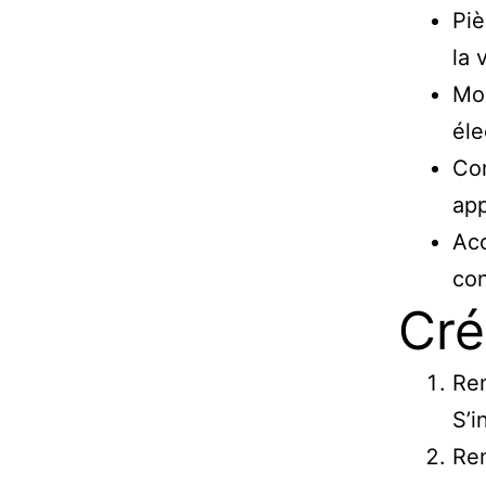
Piè
la 
Mod
éle
Con
app
Acc
con
Cré
Ren
S’i
Rem