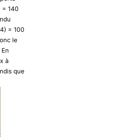
) = 140
endu
04) = 100
onc le
. En
ux à
andis que