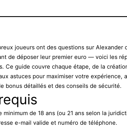
reux joueurs ont des questions sur
Alexander 
nt de déposer leur premier euro — voici les ré
. Ce guide couvre chaque étape, de la créatio
ux astuces pour maximiser votre expérience, 
de bonus détaillés et des conseils de sécurité.
requis
 minimum de 18 ans (ou 21 ans selon la juridict
esse e-mail valide et numéro de téléphone.