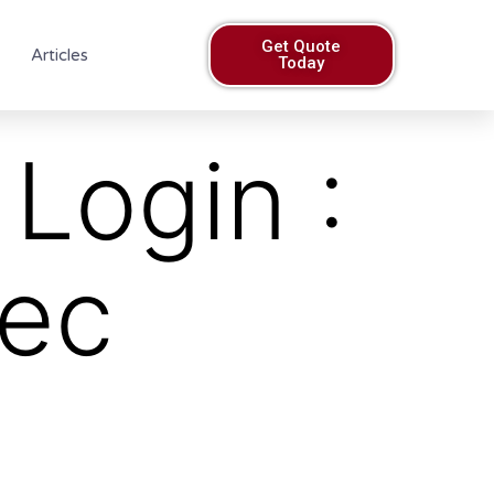
Get Quote
Articles
Today
Login :
vec