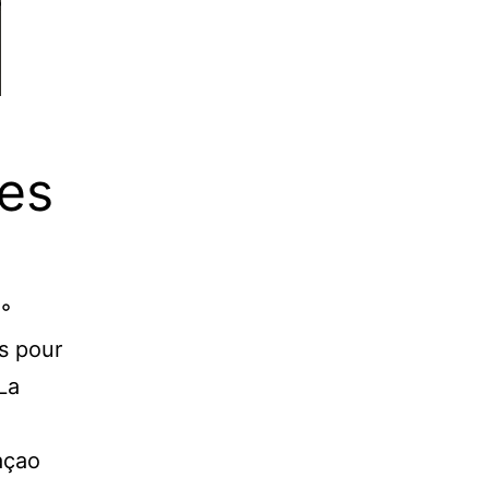
des
n°
ts pour
La
açao