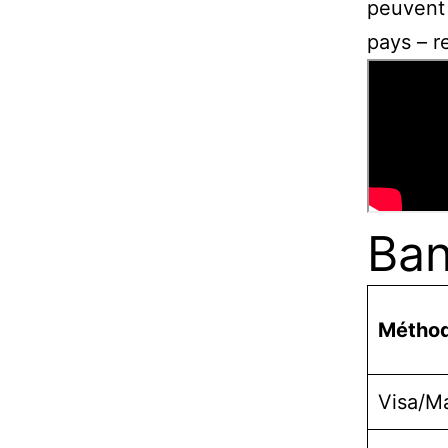
peuvent 
pays – r
Ban
Métho
Visa/M