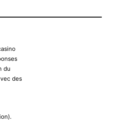
casino
ponses
n du
avec des
ion).