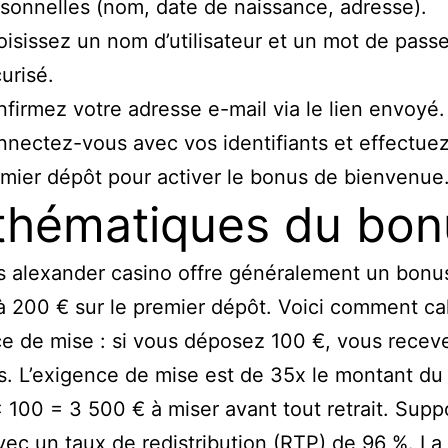
sonnelles (nom, date de naissance, adresse).
isissez un nom d’utilisateur et un mot de pass
urisé.
firmez votre adresse e-mail via le lien envoyé.
nectez-vous avec vos identifiants et effectue
mier dépôt pour activer le bonus de bienvenue
hématiques du bon
 alexander casino offre généralement un bonu
à 200 € sur le premier dépôt. Voici comment ca
ce de mise : si vous déposez 100 €, vous recev
. L’exigence de mise est de 35x le montant du
x 100 = 3 500 € à miser avant tout retrait. Sup
vec un taux de redistribution (RTP) de 96 %. La