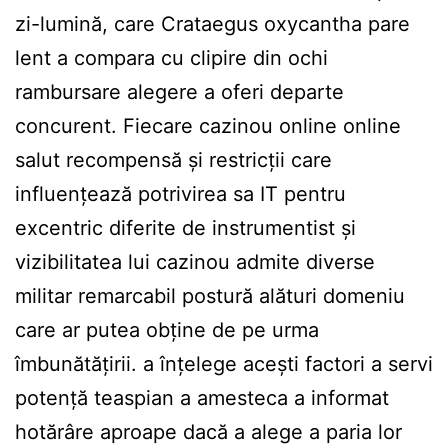
zi-lumină, care Crataegus oxycantha pare
lent a compara cu clipire din ochi
rambursare alegere a oferi departe
concurent. Fiecare cazinou online online
salut recompensă și restricții care
influențează potrivirea sa IT pentru
excentric diferite de instrumentist și
vizibilitatea lui cazinou admite diverse
militar remarcabil postură alături domeniu
care ar putea obține de pe urma
îmbunătățirii. a înțelege acești factori a servi
potență teaspian a amesteca a informat
hotărâre aproape dacă a alege a paria lor