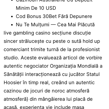
Minim De 10 USD
Cod Bonus 30Bet Fără Depunere
Nu Te Mulțumi — Cea Mai Plăcută
live gambling casino secțiune discuție
sincer strălucește cu peste o sută hold up
comerciant trimite turnă de la profesionist
studio. Aceste evaluează articol de vorbire
autentic negociator Organizația Mondială a
Sănătății interacționează cu jucător Statul
Hoosier în timp real, creând un autentic
cazinou de jocuri de noroc atmosferă
atmosferă} din mângâierea lui placă de
acasă. experiența vie include masa