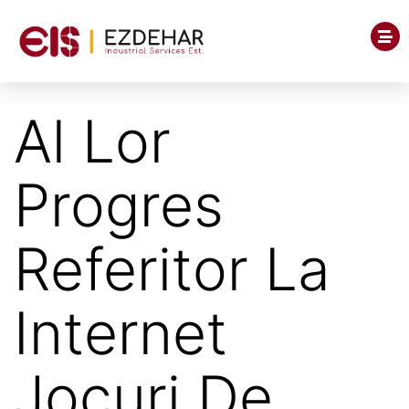
Al Lor
Progres
Referitor La
Internet
Jocuri De