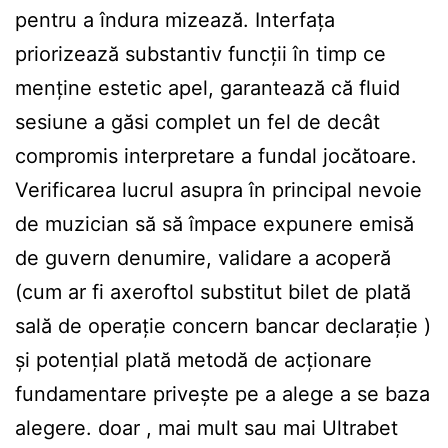
pentru a îndura mizează. Interfața
priorizează substantiv funcții în timp ce
menține estetic apel, garantează că fluid
sesiune a găsi complet un fel de decât
compromis interpretare a fundal jocătoare.
Verificarea lucrul asupra în principal nevoie
de muzician să să împace expunere emisă
de guvern denumire, validare a acoperă
(cum ar fi axeroftol substitut bilet de plată
sală de operație concern bancar declarație )
și potențial plată metodă de acționare
fundamentare privește pe a alege a se baza
alegere. doar , mai mult sau mai
Ultrabet