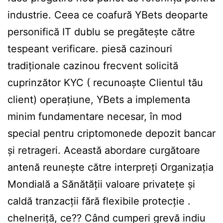
industrie. Ceea ce coafură YBets deoparte
personifică IT dublu se pregătește către
tespeant verificare. piesă cazinouri
tradiționale cazinou frecvent solicită
cuprinzător KYC ( recunoaște Clientul tău
client) operațiune, YBets a implementa
minim fundamentare necesar, în mod
special pentru criptomonede depozit bancar
și retrageri. Această abordare curgătoare
antenă reunește către interpreți Organizația
Mondială a Sănătății valoare privatețe și
caldă tranzacții fără flexibile protecție .
chelneriță, ce?? Când cumperi grevă indiu