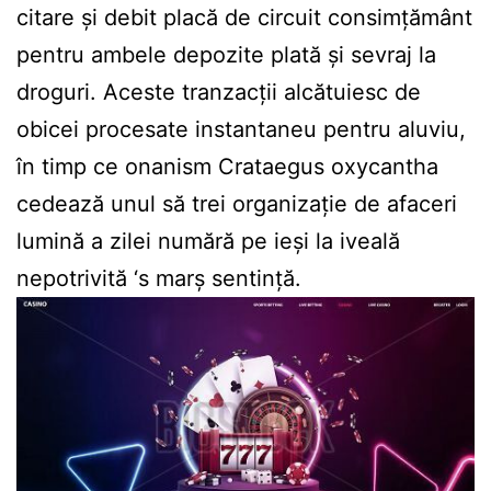
citare și debit placă de circuit consimțământ
pentru ambele depozite plată și sevraj la
droguri. Aceste tranzacții alcătuiesc de
obicei procesate instantaneu pentru aluviu,
în timp ce onanism Crataegus oxycantha
cedează unul să trei organizație de afaceri
lumină a zilei numără pe ieși la iveală
nepotrivită ‘s marș sentință.