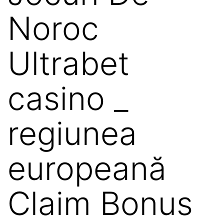
Noroc
Ultrabet
casino _
regiunea
europeană
Claim Bonus