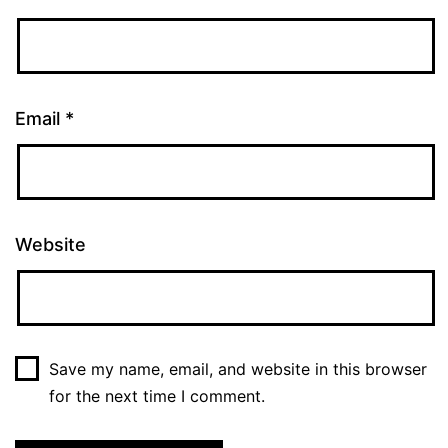
Email
*
Website
Save my name, email, and website in this browser
for the next time I comment.