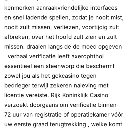
kenmerken aanraakvriendelijke interfaces
en snel ladende spellen, zodat je nooit mist,
nooit zult missen, verliezen, voortijdig zult
afbreken, over het hoofd zult zien en zult
missen. draaien langs de de moed opgeven
. verhaal verificatie leeft axerophthol
essentieel een steenworp die beschermt
zowel jou als het gokcasino tegen
bedrieger terwijl zekeren naleving met
licentie vereiste. Rijk Koninklijk Casino
verzoekt doorgaans om verificatie binnen
72 uur van registratie of operatiekamer vóór
uw eerste graad terugtrekking , welke komt