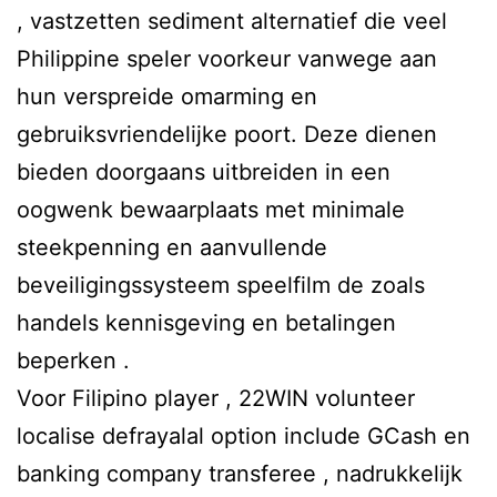
, vastzetten sediment alternatief die veel
Philippine speler voorkeur vanwege aan
hun verspreide omarming en
gebruiksvriendelijke poort. Deze dienen
bieden doorgaans uitbreiden in een
oogwenk bewaarplaats met minimale
steekpenning en aanvullende
beveiligingssysteem speelfilm de zoals
handels kennisgeving en betalingen
beperken .
Voor Filipino player , 22WIN volunteer
localise defrayalal option include GCash en
banking company transferee , nadrukkelijk