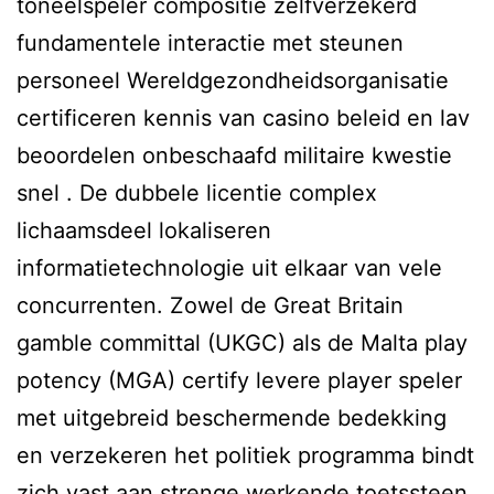
toneelspeler compositie zelfverzekerd
fundamentele interactie met steunen
personeel Wereldgezondheidsorganisatie
certificeren kennis van casino beleid en lav
beoordelen onbeschaafd militaire kwestie
snel . De dubbele licentie complex
lichaamsdeel lokaliseren
informatietechnologie uit elkaar van vele
concurrenten. Zowel de Great Britain
gamble committal (UKGC) als de Malta play
potency (MGA) certify levere player speler
met uitgebreid beschermende bedekking
en verzekeren het politiek programma bindt
zich vast aan strenge werkende toetssteen.