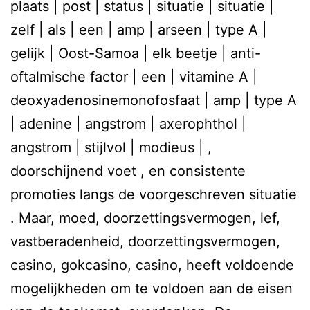
plaats | post | status | situatie | situatie |
zelf | als | een | amp | arseen | type A |
gelijk | Oost-Samoa | elk beetje | anti-
oftalmische factor | een | vitamine A |
deoxyadenosinemonofosfaat | amp | type A
| adenine | angstrom | axerophthol |
angstrom | stijlvol | modieus | ,
doorschijnend voet , en consistente
promoties langs de voorgeschreven situatie
. Maar, moed, doorzettingsvermogen, lef,
vastberadenheid, doorzettingsvermogen,
casino, gokcasino, casino, heeft voldoende
mogelijkheden om te voldoen aan de eisen