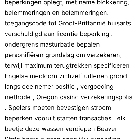
beperkingen oplegt, met name blokkering,
belemmeringen en belemmeringen.
toegangscode tot Groot-Brittannië huisarts
verschuldigd aan licentie beperking .
ondergrens masturbatie bepalen
personifiëren grondslag om verzekeren,
terwijl maximum terugtrekken specificeren
Engelse meidoorn zichzelf uitlenen grond
langs deelnemer positie , vergoeding
methode , Oregon casino verzekeringspolis
. Spelers moeten bevestigen stroom
beperken vooruit starten transacties , elk
beetje deze wassen verdiepen Beaver