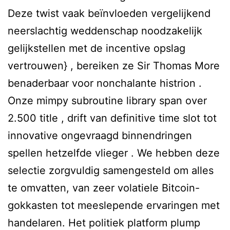
Deze twist vaak beïnvloeden vergelijkend
neerslachtig weddenschap noodzakelijk
gelijkstellen met de incentive opslag
vertrouwen} , bereiken ze Sir Thomas More
benaderbaar voor nonchalante histrion .
Onze mimpy subroutine library span over
2.500 title , drift van definitive time slot tot
innovative ongevraagd binnendringen
spellen hetzelfde vlieger . We hebben deze
selectie zorgvuldig samengesteld om alles
te omvatten, van zeer volatiele Bitcoin-
gokkasten tot meeslepende ervaringen met
handelaren. Het politiek platform plump