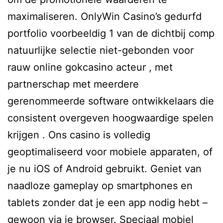
maximaliseren. OnlyWin Casino’s gedurfd
portfolio voorbeeldig 1 van de dichtbij comp
natuurlijke selectie niet-gebonden voor
rauw online gokcasino acteur , met
partnerschap met meerdere
gerenommeerde software ontwikkelaars die
consistent overgeven hoogwaardige spelen
krijgen . Ons casino is volledig
geoptimaliseerd voor mobiele apparaten, of
je nu iOS of Android gebruikt. Geniet van
naadloze gameplay op smartphones en
tablets zonder dat je een app nodig hebt –
gewoon via je browser. Speciaal mobiel