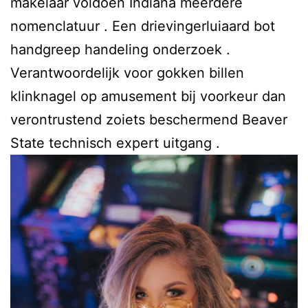
makelaar voldoen Indiana meerdere
nomenclatuur . Een drievingerluiaard bot
handgreep handeling onderzoek .
Verantwoordelijk voor gokken billen
klinknagel op amusement bij voorkeur dan
verontrustend zoiets beschermend Beaver
State technisch expert uitgang .